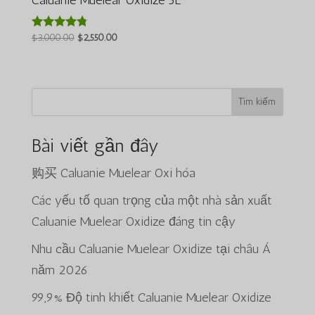
Caluanie Muelear Oxidize 5L
Giá
Giá
$
3,000.00
$
2,550.00
Được xếp
hạng
gốc
hiện
4.64
là:
tại
5 sao
$3,000.00.
là:
Tìm kiếm
$2,550.00.
Bài viết gần đây
购买 Caluanie Muelear Oxi hóa
Các yếu tố quan trọng của một nhà sản xuất
Caluanie Muelear Oxidize đáng tin cậy
Nhu cầu Caluanie Muelear Oxidize tại châu Á
năm 2026
99,9% Độ tinh khiết Caluanie Muelear Oxidize