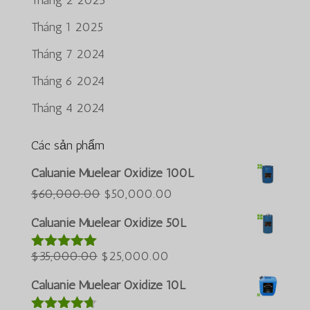
Tháng 1 2025
Tháng 7 2024
Tháng 6 2024
Tháng 4 2024
Các sản phẩm
Português do Brasil
Caluanie Muelear Oxidize 100L
Azərbaycan dili
Giá
Giá
$
60,000.00
$
50,000.00
gốc
hiện
Türkçe
Caluanie Muelear Oxidize 50L
là:
tại
العربية
Giá
$60,000.00.
Giá
là:
$
35,000.00
$
25,000.00
Được xếp
ພາສາລາວ
hạng
5.00
5
gốc
hiện
$50,000.00.
Bahasa Melayu
sao
Caluanie Muelear Oxidize 10L
là:
tại
ភាសាខ្មែរ