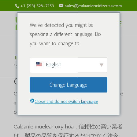
+1 (213) 528-7153
sales@caluanieoxidizeusa.com
We've detected you might be
speaking a different language. Do
you want to change to:
Trang chủ
/ Sản phẩm được gắn thẻ
English
“Caluanie muelear oxidizeを購入する”
Caluanie muelear oxy hóa.
Change Language
Caluanie muelear oxy hóaを購入する, Caluanie
Close and do not switch language
muelear oxy hóaの購入場所Caluanie muelear
oxy hóa サプライヤ
Caluanie muelear oxy hóa. . 信頼性の高い業者
は、製品の品質を保証するだけでなく法令