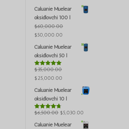
Caluanie Muelear
oksidlovchi 100 l
$
60,000.00
Asl
Joriy
$
50,000.00
narxi:
narx:
Caluanie Muelear
$60,000.00.
$50,000.00.
oksidlovchi 50 l
Português do Brasil
Azərbaycan dili
$
35,000.00
5 bahodan
5.00
berildi
Türkçe
Asl
Joriy
$
25,000.00
العربية
narxi:
narx:
Caluanie Muelear
$35,000.00.
$25,000.00.
ພາສາລາວ
oksidlovchi 10 l
Bahasa Melayu
Asl
Joriy
$
6,500.00
$
5,030.00
5 bahodan
ភាសាខ្មែរ
4.60
berildi
narxi:
narx:
Русский
Caluanie Muelear