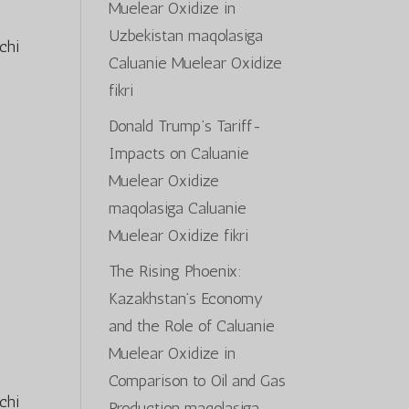
Muelear Oxidize in
Uzbekistan
maqolasiga
chi
Caluanie Muelear Oxidize
fikri
Donald Trump’s Tariff-
Impacts on Caluanie
Muelear Oxidize
maqolasiga
Caluanie
Muelear Oxidize
fikri
The Rising Phoenix:
Kazakhstan’s Economy
and the Role of Caluanie
Muelear Oxidize in
Comparison to Oil and Gas
chi
Production
maqolasiga