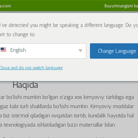
sa.com
Buyurtmangizni ku
da
Kimyoviy moddalar
Blog
Biz bilan bog'lanish
Refund
've detected you might be speaking a different language. Do y
nt to change to:
English
Change Language
Close and do not switch language
Haqida
ar bo'lishi mumkin bo'lgan o'ziga xos kimyoviy tarkibga ega
i gaz kabi turli shakllarda bo'lishi mumkin. Kimyoviy moddalar
 biz iste'mol qiladigan ovqatdan tortib, kundalik hayotda hal
 texnologiyada ishlatiladigan ba'zi materiallar bilan.