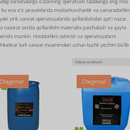
dligi korxonalarga o'zlarining operatsion talablariga eng mos
, bu esa o'z jarayonlarida moslashuvchanlik va samaradorlikn
oki yirik sanoat operatsiyalarida qo'llanilishidan qat'i nazar,
 nazorat ostida qo'llanilishi materialni parchalash va qayta
 berishi mumkin. Hosildorlikni oshirish va operatsiyalarni
e Muelear turli sanoat muammolari uchun kuchli yechim bo'lib
Chegirma!
Chegirma!