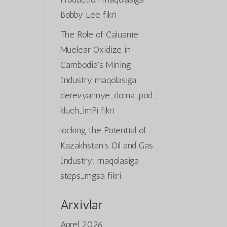
Bobby Lee
fikri
The Role of Caluanie
Muelear Oxidize in
Cambodia’s Mining
Industry
maqolasiga
derevyannye_doma_pod_
kluch_lmPi
fikri
locking the Potential of
Kazakhstan’s Oil and Gas
Industry:
maqolasiga
steps_mgsa
fikri
Arxivlar
Aprel 2026