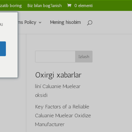
zatib boring
Biz bilan bog'lanish
0 elementi
s & Returns Policy
Mening hisobim
ou
Izlash
Oxirgi xabarlar
líní Caluanie Muelear
oksidi
Key Factors of a Reliable
Caluanie Muelear Oxidize
Manufacturer