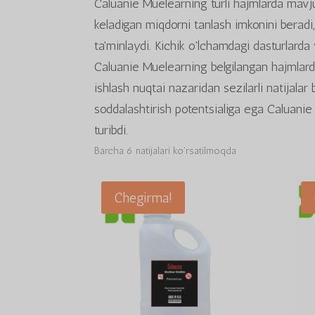
Caluanie Muelearning turli hajmlarda mavju
keladigan miqdorni tanlash imkonini beradi
ta'minlaydi. Kichik o'lchamdagi dasturlarda y
Caluanie Muelearning belgilangan hajmlarda
ishlash nuqtai nazaridan sezilarli natijalar
soddalashtirish potentsialiga ega Caluani
turibdi.
Barcha 6 natijalari ko'rsatilmoqda
Chegirma!