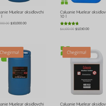
uanie Muelear oksidlovchi
Caluanie Muelear oksidlov
 l
10 l
Asl
Joriy
000.00
$
50,000.00
narxi:
narx:
Asl
Joriy
$
6,500.00
$
5,030.00
5 bahodan
4.60
$60,000.00.
$50,000.00.
narxi:
narx:
berildi
$6,500.00.
$5,030.00.
Chegirma!
Chegirma!
uanie Muelear oksidlovchi
Caluanie Muelear oksidlov