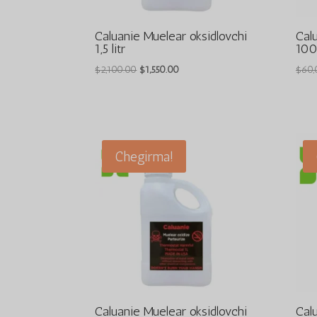
Caluanie Muelear oksidlovchi
Cal
1,5 litr
100
Asl
Joriy
$
2,100.00
$
1,550.00
$
60,
narxi:
narx:
$2,100.00.
$1,550.00.
Chegirma!
Caluanie Muelear oksidlovchi
Cal