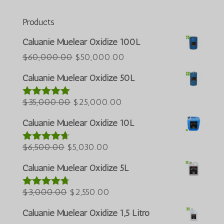
Products
Azərbaycan dili
Caluanie Muelear Oxidize 100L
Türkçe
O
O
$
60,000.00
$
50,000.00
preço
preço
العربية
Caluanie Muelear Oxidize 50L
original
atual
ພາສາລາວ
O
era:
O
é:
$
35,000.00
$
25,000.00
Avaliação
Bahasa Melayu
5.00
de 5
preço
$60,000.00.
preço
$50,000.00.
ភាសាខ្មែរ
Caluanie Muelear Oxidize 10L
original
atual
Русский
O
era:
O
é:
$
6,500.00
$
5,030.00
Avaliação
한국어
4.60
de 5
preço
$35,000.00.
preço
$25,000.00.
Caluanie Muelear Oxidize 5L
Қазақ тілі
original
atual
ქართული
era:
O
é:
O
$
3,000.00
$
2,550.00
Avaliação
4.64
de 5
日本語
$6,500.00.
preço
$5,030.00.
preço
Caluanie Muelear Oxidize 1,5 Litro
Deutsch (Sie)
original
atual