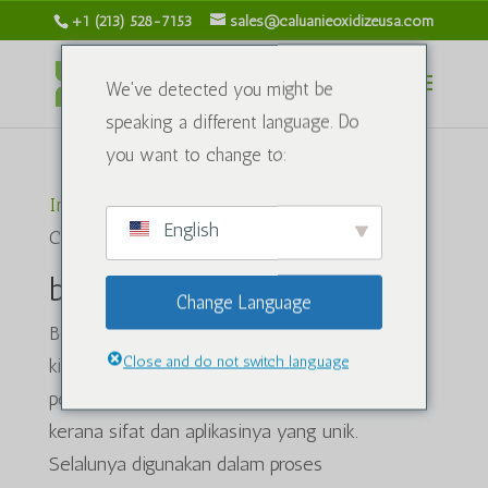
+1 (213) 528-7153
sales@caluanieoxidizeusa.com
We've detected you might be
speaking a different language. Do
you want to change to:
Início
/ Produtos marcados com a tag “beli
English
Caluanie muelear oxidize”
beli Caluanie muelear oxidar
Change Language
Beli Caluanie muelear oxidize adalah sebatian
Close and do not switch language
kimia yang telah mendapat perhatian dalam
pelbagai industri, terutamanya di Malaysia,
kerana sifat dan aplikasinya yang unik.
Selalunya digunakan dalam proses