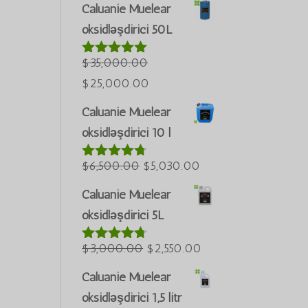
qiymət:
qiymət:
Caluanie Muelear
$60,000.00
$50,000.00.
oksidləşdirici 50L
Português do Brasil
idi.
Türkçe
$
35,000.00
5 baldan
5.00
العربية
İlkin
Cari
$
25,000.00
qiymətləndiri
ພາສາລາວ
qiymət:
lib
qiymət:
Caluanie Muelear
$35,000.00
$25,000.00.
Bahasa Melayu
oksidləşdirici 10 l
idi.
ភាសាខ្មែរ
İlkin
Cari
$
6,500.00
$
5,030.00
5 baldan
Русский
4.60
qiymət:
qiymət:
한국어
qiymətləndi
Caluanie Muelear
rilib
$6,500.00
$5,030.00.
oksidləşdirici 5L
Қазақ тілі
idi.
ქართული
İlkin
Cari
$
3,000.00
$
2,550.00
5 baldan
日本語
4.64
qiymət:
qiymət:
qiymətləndi
Caluanie Muelear
Deutsch (Sie)
rilib
$3,000.00
$2,550.00.
oksidləşdirici 1,5 litr
O‘zbekcha