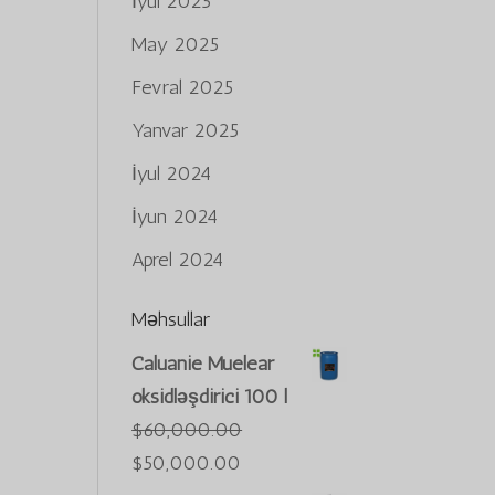
İyul 2025
May 2025
Fevral 2025
Yanvar 2025
İyul 2024
İyun 2024
Aprel 2024
Məhsullar
Caluanie Muelear
oksidləşdirici 100 l
$
60,000.00
İlkin
Cari
$
50,000.00