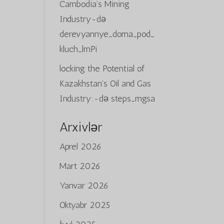
Cambodia’s Mining
Industry
-də
derevyannye_doma_pod_
kluch_lmPi
locking the Potential of
Kazakhstan’s Oil and Gas
Industry:
-də
steps_mgsa
Arxivlər
Aprel 2026
Mart 2026
Yanvar 2026
Oktyabr 2025