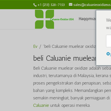
+1 (213) 528-7153
sales@caluanieoxidizeu
Haqqımızda
Ki
We
wa
Ev
/ "beli Caluanie muelear oxidize" etiket
beli Caluanie muelear oks
Beli Caluanie muelear oxidize adalah seb
industri, terutamanya di Malaysia, kerana 
proses pengekstrakan dan penapisan, seb
bahan yang kompleks. Memandangkan perm
semakin meningkat, banyak perniagaan d
Caluanie
untuk operasi mereka.