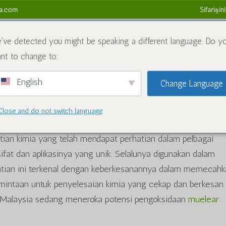
sa.com
Sifarişini
myəvi maddələr
Bloq
Bizimlə əlaqə saxlayın
Geri ödəmə 
've detected you might be speaking a different language. Do y
nt to change to:
English
Change Language
li məhsullar
Close and do not switch language
idləşir
atian kimia yang telah mendapat perhatian dalam pelbagai
sifat dan aplikasinya yang unik. Selalunya digunakan dalam
atian ini terkenal dengan keberkesanannya dalam memecah
intaan untuk penyelesaian kimia yang cekap dan berkesan
i Malaysia sedang meneroka potensi pengoksidaan
muelear