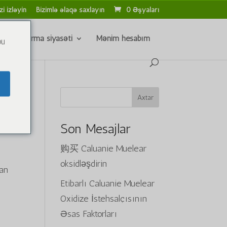
zi izləyin
Bizimlə əlaqə saxlayın
0 Əşyaları
və qaytarma siyasəti
Mənim hesabım
ou
Axtar
Son Mesajlar
购买 Caluanie Muelear
oksidləşdirin
kan
Etibarlı Caluanie Muelear
Oxidize İstehsalçısının
Əsas Faktorları