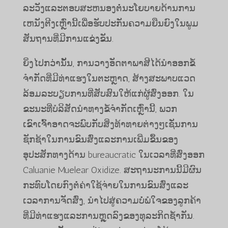
ລະວັງແລະຕອບສະຫນອງຕໍ່ນະໂຍບາຍດ້ານການ
ເຫນັງຕີງເຫຼົ່ານີ້ເພື່ອຮັບປະກັນຄວາມຍືນຍົງໃນພູມ
ສັນຖານທີ່ມີການແຂ່ງຂັນ.
ຍິ່ງ​ໄປ​ກວ່າ​ນັ້ນ, ການ​ວາງ​ອັດຕາ​ພາສີ​ໄດ້​ນຳ​ອອກ​ຂໍ້​
ຈຳກັດ​ທີ່​ມີ​ທ່າ​ແຮງ​ໃນ​ຕະຫຼາດ, ສ້າງ​ສະພາບ​ແວດ​
ລ້ອມ​ລະບຽບ​ການ​ທີ່​ສັບສົນ​ໃຫ້​ແກ່​ຜູ້​ສົ່ງ​ອອກ. ໃນ
ຂະນະທີ່ບໍລິສັດນໍາທາງຂໍ້ຈໍາກັດເຫຼົ່ານີ້, ພວກ
ເຂົາເຈົ້າອາດຈະພົບກັບສິ່ງທ້າທາຍຕ່າງໆເຊັ່ນການ
ຊັກຊ້າໃນການຂົນສົ່ງແລະການເພີ່ມຂຶ້ນຂອງ
ອຸປະສັກທາງດ້ານ bureaucratic ໃນເວລາທີ່ສົ່ງອອກ
Caluanie Muelear Oxidize. ສະຖານະການນີ້ມີຜົນ
ກະທົບໂດຍກົງຕໍ່ຄ່າໃຊ້ຈ່າຍໃນການຂົນສົ່ງແລະ
ເວລາການຈັດສົ່ງ, ນໍາໄປສູ່ຄວາມບໍ່ພໍໃຈຂອງລູກຄ້າ
ທີ່ມີທ່າແຮງແລະການຫຼຸດລົງຂອງທຸລະກິດຊ້ໍາກັນ.