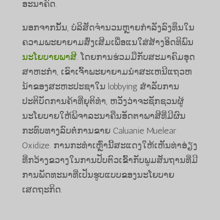
ອະນາຄົດ.
ນອກຈາກນັ້ນ, ບໍລິສັດຈໍານວນຫຼາຍກໍາລັງລົງທຶນໃນ
ຄວາມພະຍາຍາມສົ່ງເສີມເພື່ອແນໃສ່ສ້າງອິດທິພົນ
ນະ​ໂຍ​ບາຍ​ພາ​ສີ​
. ໂດຍການຮ່ວມມືກັບສະມາຄົມອຸດ
ສາຫະກໍາ, ເຂົາເຈົ້າພະຍາຍາມນໍາສະເຫນີແຖວຫ
ນ້າຂອງສະຫະປະຊາໃນ lobbying ສໍາລັບການ
ປະຕິບັດການຄ້າທີ່ຍຸຕິທໍາ, ຫວັງວ່າຈະຊັກຊວນຜູ້
ນະໂຍບາຍໃຫ້ພິຈາລະນາຄືນອັດຕາພາສີທີ່ມີຜົນ
ກະທົບທາງລົບຕໍ່ການຂາຍ Caluanie Muelear
Oxidize. ການ​ກະທຳ​ເຫຼົ່າ​ນີ້​ສະ​ແດງ​ໃຫ້​ເຫັນ​ທ່າ​ອ່ຽງ​
ທີ່​ກວ້າງ​ຂວາງ​ໃນ​ການ​ປັບ​ຕົວ​ເຂົ້າ​ກັບ​ພູມ​ສັນຖານ​ທີ່​ມີ​
ການ​ພັດທະນາ​ທີ່​ເປັນ​ຮູບ​ແບບ​ຂອງ​ນະ​ໂຍບາຍ​
ເສດຖະກິດ.