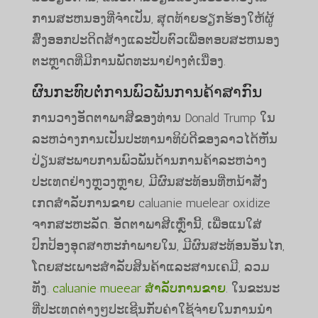
ການສະຫນອງທີ່ຈໍາເປັນ, ສຸດທ້າຍຮຽກຮ້ອງໃຫ້ຜູ້
ສົ່ງອອກປະດິດສ້າງແລະປັບຕົວເພື່ອຕອບສະຫນອງ
ຕະຫຼາດທີ່ມີການພັດທະນາຢ່າງຕໍ່ເນື່ອງ.
ຜົນກະທົບຕໍ່ການພົວພັນການຄ້າສາກົນ
ການວາງອັດຕາພາສີຂອງທ່ານ Donald Trump ໃນ
ລະຫວ່າງການເປັນປະທານາທິບໍດີຂອງລາວໄດ້ຫັນ
ປ່ຽນສະພາບການພົວພັນດ້ານການຄ້າລະຫວ່າງ
ປະເທດຢ່າງຫຼວງຫຼາຍ, ມີຜົນສະທ້ອນທີ່ຫນ້າສັງ
ເກດສໍາລັບການຂາຍ caluanie muelear oxidize
ຈາກສະຫະລັດ. ອັດຕາພາສີເຫຼົ່ານີ້, ເພື່ອແນໃສ່
ປົກປ້ອງອຸດສາຫະກໍາພາຍໃນ, ມີຜົນສະທ້ອນອັນໄກ,
ໂດຍສະເພາະສໍາລັບສິນຄ້າແລະສານເຄມີ, ລວມ
ທັງ.
caluanie mueear ສໍາລັບການຂາຍ
. ໃນຂະນະ
ທີ່ປະເທດຕ່າງໆປະເຊີນກັບຄ່າໃຊ້ຈ່າຍໃນການນໍາ