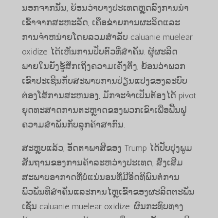
ນອກຈາກນັ້ນ, ຍ້ອນວ່າບາງປະເທດຫຼຸດລົງການນໍາ
ເຂົ້າຈາກສະຫະລັດ, ເຄືອຂ່າຍການຜະລິດແລະ
ການຈໍາຫນ່າຍໂດຍລວມສໍາລັບ caluanie muelear
oxidize ໄດ້ເຫັນການປັບຕົວທີ່ສໍາຄັນ. ຜູ້ຜະລິດ
ພາຍໃນຍັງຮູ້ສຶກເຖິງຄວາມເຄັ່ງຕຶງ, ຍ້ອນວ່າພວກ
ເຂົາປະເຊີນກັບສະພາບການປ່ຽນແປງຂອງລະບົບ
ຕ່ອງໂສ້ການສະຫນອງ, ມັກຈະຈໍາເປັນຕ້ອງໄດ້ pivot
ຍຸດທະສາດການຕະຫຼາດຂອງພວກເຂົາເພື່ອຟື້ນຟູ
ຄວາມສໍາພັນກັບລູກຄ້າສາກົນ.
ສະຫຼຸບແລ້ວ, ອັດຕາພາສີຂອງ Trump ໄດ້ປັບປຸງພູມ
ສັນຖານຂອງການຄ້າລະຫວ່າງປະເທດ, ສົ່ງເສີມ
ສະພາບອາກາດທີ່ບໍ່ແນ່ນອນທີ່ມີອິດທິພົນຕໍ່ການ
ພົວພັນທີ່ສໍາຄັນແລະການໄຫຼເຂົ້າຂອງຜະລິດຕະພັນ
ເຊັ່ນ caluanie muelear oxidize. ຜົນກະທົບທາງ