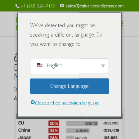
+1 (213) 528-7153
sales@caluanieoxidizeusa.com
We've detected you might be
speaking a different language. Do
you want to change to:
ຜົນກະທົບຕໍ່ອັດຕາພາສີຂອງ
English
Donald Trump ຕໍ່ Caluanie
Muelear Oxidize
Change Language
ໂດຍ
caluanieoxidizeusa.com
|
ກ.ກ. 15, 2025
|
ສານເຄມີ
|
1
ຄຳເຫັນ
Close and do not switch language