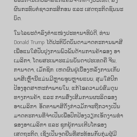
ຜົນ​ກະ​ທົບ​ຕໍ່​ຊາວ​ກະ​ສິ​ກອນ ແລະ ເສດ​ຖະ​ກິດ​ຊົນ​ນະ​
ບົດ.
​ໃນ​ໄລຍະ​ດຳລົງ​ຕຳ​ແໜ່​ງປະທານາທິບໍດີ, ທ່ານ
Donald Trump ​ໄດ້​ປະຕິບັດ​ບັນດາ​ມາດ​ຕະການ​ພາສີ​
ເພື່ອ​ແນ​ໃສ່​ປັບປຸງ​ການ​ພົວພັນ​ດ້ານ​ການ​ຄ້າ​ຂອງ ອາ​
ເມ​ລິ​ກາ, ​ໂດຍ​ສະ​ເພາະ​ແມ່ນ​ບັນດາ​ປະ​ເທດ​ຄື ຈີນ,
ກາ​ນາ​ດາ, ​ເມັກ​ຊິກ. ເຫດຜົນ​ຢູ່​ເບື້ອງ​ຫລັງ​ການ​ເກັບ​
ພາ​ສີ​ເຫຼົ່າ​ນີ້​ແມ່ນ​ມີ​ຫຼາຍ​ຮູບ​ຫຼາຍ​ແບບ, ສຸມ​ໃສ່​ປົກ​
ປ້ອງ​ອຸດ​ສາ​ຫະ​ກຳ​ພາຍ​ໃນ, ແກ້​ໄຂ​ຄວາມ​ບໍ່​ສົມ​ດຸນ​
ທາງ​ການ​ຄ້າ, ແລະ ການ​ສົ່ງ​ເສີມ​ການ​ຜະ​ລິດ​ຂອງ​
ອາ​ເມ​ລິ​ກາ. ອັດຕາພາສີດັ່ງກ່າວມັກຈະຖືກວາງເປັນ
ມາດຕະການທີ່ຈຳເປັນເພື່ອປົກປ້ອງວຽກເຮັດງານທຳ
ຂອງອາເມລິກາ ແລະ ຊຸກຍູ້ການເຕີບໂຕຂອງ
ເສດຖະກິດ, ເຊິ່ງເປັນຈຸດຢືນທີ່ສະທ້ອນກັບກຸ່ມຜູ້ມີ