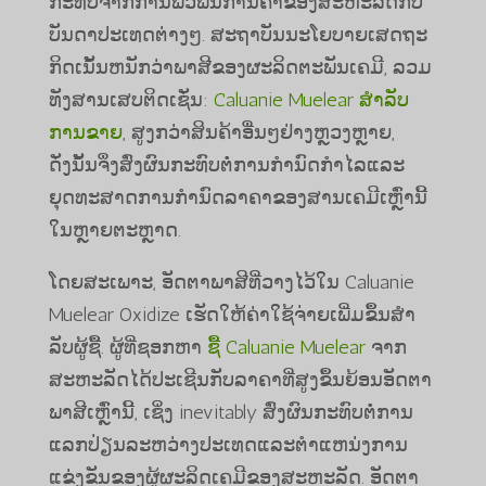
ກະທົບຈາກການພົວພັນການຄ້າຂອງສະຫະລັດກັບ
ບັນດາປະເທດຕ່າງໆ. ສະ​ຖາ​ບັນ​ນະ​ໂຍ​ບາຍ​ເສດ​ຖະ​
ກິດ​ເນັ້ນ​ຫນັກ​ວ່າ​ພາ​ສີ​ຂອງ​ຜະ​ລິດ​ຕະ​ພັນ​ເຄ​ມີ​, ລວມ​
ທັງ​ສານ​ເສບ​ຕິດ​ເຊັ່ນ​:​
Caluanie Muelear ສໍາລັບ
ການຂາຍ
, ສູງກວ່າສິນຄ້າອື່ນໆຢ່າງຫຼວງຫຼາຍ,
ດັ່ງນັ້ນຈຶ່ງສົ່ງຜົນກະທົບຕໍ່ການກໍານົດກໍາໄລແລະ
ຍຸດທະສາດການກໍານົດລາຄາຂອງສານເຄມີເຫຼົ່ານີ້
ໃນຫຼາຍຕະຫຼາດ.
ໂດຍສະເພາະ, ອັດຕາພາສີທີ່ວາງໄວ້ໃນ Caluanie
Muelear Oxidize ເຮັດໃຫ້ຄ່າໃຊ້ຈ່າຍເພີ່ມຂຶ້ນສໍາ
ລັບຜູ້ຊື້. ຜູ້ທີ່ຊອກຫາ
ຊື້ Caluanie Muelear
ຈາກ
ສະຫະລັດໄດ້ປະເຊີນກັບລາຄາທີ່ສູງຂຶ້ນຍ້ອນອັດຕາ
ພາສີເຫຼົ່ານີ້, ເຊິ່ງ inevitably ສົ່ງຜົນກະທົບຕໍ່ການ
ແລກປ່ຽນລະຫວ່າງປະເທດແລະຕໍາແຫນ່ງການ
ແຂ່ງຂັນຂອງຜູ້ຜະລິດເຄມີຂອງສະຫະລັດ. ອັດຕາ