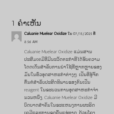
1 ຄຳເຫັນ
Caluanie Muelear Oxidize
ໃນ 07/15/2025 ທີ່
8:56 AM
Caluanie Muelear Oxidize ແມ່ນສານ
ປະສົມເຄມີທີ່ມີນະວັດຕະກໍາທີ່ໄດ້ຮັບຄວາມ
ໂດດເດັ່ນສໍາລັບການນໍາໃຊ້ທີ່ຫຼາກຫຼາຍຂອງ
ມັນໃນທົ່ວອຸດສາຫະກໍາຕ່າງໆ. ເປັນທີ່ຮູ້ຈັກ
ຕົ້ນຕໍສໍາລັບປະສິດທິພາບຂອງຕົນເປັນ
reagent ໃນຂະບວນການອຸດສາຫະກໍາຈໍາ
ນວນຫນຶ່ງ, Caluanie Muelear Oxidize ມີ
ບົດບາດສໍາຄັນໃນຂະແຫນງການຜະລິດ
ເຄມີແລະການຂຸດຄົ້ນແຮ່ທາດ. ດ້ວຍໂຄງ