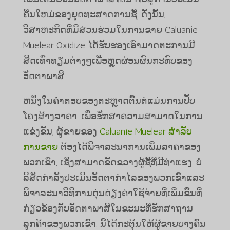
ຄືນໃຫມ່ຂອງຍຸດທະສາດການຊື້. ດັ່ງນັ້ນ,
ວິສາຫະກິດທີ່ມີສ່ວນຮ່ວມໃນການຂາຍ Caluanie
Muelear Oxidize ໄດ້ຮັບຮອງເອົາມາດຕະການມີ
ສິດເທົ່າທຽມຕ່າງໆເພື່ອຫຼຸດຜ່ອນຜົນກະທົບຂອງ
ອັດຕາພາສີ.
ຫນຶ່ງໃນຄໍາຕອບຂອງຕະຫຼາດຕົ້ນຕໍແມ່ນການປັບ
ໂຄງສ້າງລາຄາ. ເພື່ອຮັກສາຄວາມສາມາດໃນການ
ແຂ່ງຂັນ, ຜູ້ຂາຍຂອງ
Caluanie Muelear ສໍາລັບ
ການຂາຍ
ຕ້ອງໄດ້ພິຈາລະນາການເພີ່ມລາຄາຂອງ
ພວກເຂົາ, ເຊິ່ງສາມາດຂັດຂວາງຜູ້ຊື້ທີ່ມີທ່າແຮງ. ບໍ
ລິສັດກໍາລັງປະເມີນອັດຕາກໍາໄລຂອງພວກເຂົາແລະ
ພິຈາລະນາວິທີການດຸ່ນດ່ຽງຄ່າໃຊ້ຈ່າຍທີ່ເພີ່ມຂຶ້ນທີ່
ກ່ຽວຂ້ອງກັບອັດຕາພາສີໃນຂະນະທີ່ຮັກສາຖານ
ລູກຄ້າຂອງພວກເຂົາ. ນີ້ໄດ້ກະຕຸ້ນໃຫ້ຜູ້ຂາຍບາງຄົນ