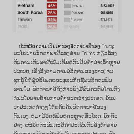
ປະຫວັດຄວາມເປັນມາຂອງອັດຕາພາສີຂອງ Trump
ນະໂຍບາຍອັດຕາພາສີຂອງທ່ານ Trump ກ່ຽວຂ້ອງ
ກັບການເກັບພາສີເພີ່ມເຕີມຕໍ່ກັບສິນຄ້ານໍາເຂົ້າຫຼາຍ
ປະເພດ, ເຊິ່ງອີງຕາມການບໍລິຫານຂອງລາວ, ຈະ
ຊຸກຍູ້ໃຫ້ຜູ້ບໍລິໂພກແລະທຸລະກິດຊື້ຜະລິດຕະພັນ
ພາຍໃນ. ອັດຕາພາສີດັ່ງກ່າວຍັງມີຜົນກະທົບໂດຍກົງ
ຕໍ່ນະໂຍບາຍດ້ານການຄ້າລະຫວ່າງປະເທດ, ຍ້ອນ
ວ່າປະເທດຕ່າງໆໄດ້ແກ້ແຄ້ນອັດຕາພາສີຂອງ
ຕົນເອງ, ຕໍ່ມາມີອິດທິພົນຕໍ່ຕະຫຼາດທົ່ວໂລກ. ຍົກ​ຕົວ​
ຢ່າງ, ຜະ​ລິດ​ຕະ​ພັນ​ກະ​ສິ​ກຳ​ປະ​ເຊີນ​ກັບ​ສິ່ງ​ທ້າ​ທາຍ​
ຍ້ອນ​ການ​ເກັບ​ພາ​ສີ​ແກ້​ແຄ້ນ​ຈາກ​ຕ່າງ​ປະ​ເທດ, ສົ່ງ​