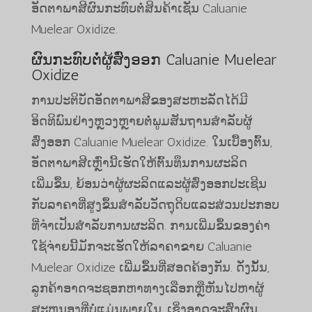
ອັດຕາພາສີຜົນກະທົບຕໍ່ສິນຄ້າເຊັ່ນ Caluanie
Muelear Oxidize.
ຜົນກະທົບຕໍ່ຜູ້ສົ່ງອອກ Caluanie Muelear
Oxidize
ການປະຕິບັດອັດຕາພາສີຂອງສະຫະລັດໄດ້ມີ
ອິດທິພົນຢ່າງຫຼວງຫຼາຍຕໍ່ພູມສັນຖານສໍາລັບຜູ້
ສົ່ງອອກ Caluanie Muelear Oxidize. ໃນເບື້ອງຕົ້ນ,
ອັດຕາພາສີເຫຼົ່ານີ້ເຮັດໃຫ້ຕົ້ນທຶນການຜະລິດ
ເພີ່ມຂຶ້ນ, ຍ້ອນວ່າຜູ້ຜະລິດແລະຜູ້ສົ່ງອອກປະເຊີນ
ກັບລາຄາທີ່ສູງຂຶ້ນສໍາລັບວັດຖຸດິບແລະສ່ວນປະກອບ
ທີ່ຈໍາເປັນສໍາລັບການຜະລິດ. ການເພີ່ມຂຶ້ນຂອງຄ່າ
ໃຊ້ຈ່າຍນີ້ມັກຈະເຮັດໃຫ້ລາຄາຂາຍ Caluanie
Muelear Oxidize ເພີ່ມຂຶ້ນທີ່ສອດຄ້ອງກັນ. ດັ່ງນັ້ນ,
ລູກຄ້າອາດຈະຊອກຫາທາງເລືອກຫຼືຫັນໄປຫາຜູ້
ສະຫນອງທີ່ບໍ່ແມ່ນພາຍໃນ, ເຊິ່ງອາດຈະສົ່ງຜົນ