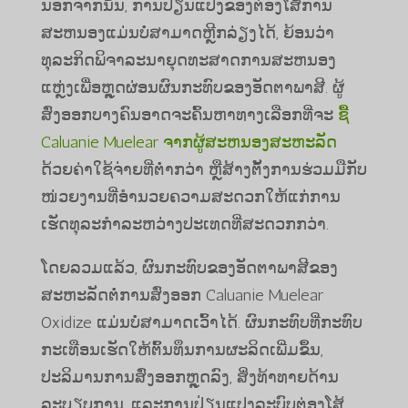
ນອກຈາກນັ້ນ, ການປ່ຽນແປງຂອງຕ່ອງໂສ້ການ
ສະຫນອງແມ່ນບໍ່ສາມາດຫຼີກລ່ຽງໄດ້, ຍ້ອນວ່າ
ທຸລະກິດພິຈາລະນາຍຸດທະສາດການສະຫນອງ
ແຫຼ່ງເພື່ອຫຼຸດຜ່ອນຜົນກະທົບຂອງອັດຕາພາສີ. ຜູ້
ສົ່ງອອກບາງຄົນອາດຈະຄົ້ນຫາທາງເລືອກທີ່ຈະ
ຊື້
Caluanie Muelear ຈາກຜູ້ສະຫນອງສະຫະລັດ
ດ້ວຍຄ່າໃຊ້ຈ່າຍທີ່ຕໍ່າກວ່າ ຫຼືສ້າງຕັ້ງການຮ່ວມມືກັບ
ໜ່ວຍງານທີ່ອຳນວຍຄວາມສະດວກໃຫ້ແກ່ການ
ເຮັດທຸລະກຳລະຫວ່າງປະເທດທີ່ສະດວກກວ່າ.
ໂດຍລວມແລ້ວ, ຜົນກະທົບຂອງອັດຕາພາສີຂອງ
ສະຫະລັດຕໍ່ການສົ່ງອອກ Caluanie Muelear
Oxidize ແມ່ນບໍ່ສາມາດເວົ້າໄດ້. ຜົນກະທົບທີ່ກະທົບ
ກະເທືອນເຮັດໃຫ້ຕົ້ນທຶນການຜະລິດເພີ່ມຂຶ້ນ,
ປະລິມານການສົ່ງອອກຫຼຸດລົງ, ສິ່ງທ້າທາຍດ້ານ
ລະບຽບການ, ແລະການປ່ຽນແປງລະບົບຕ່ອງໂສ້