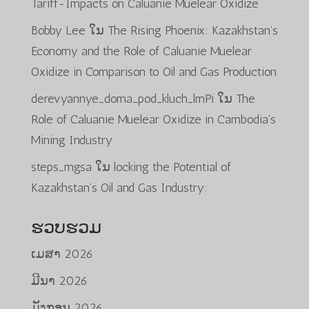
Tariff-Impacts on Caluanie Muelear Oxidize
Bobby Lee
ໃນ
The Rising Phoenix: Kazakhstan’s
Economy and the Role of Caluanie Muelear
Oxidize in Comparison to Oil and Gas Production
derevyannye_doma_pod_kluch_lmPi
ໃນ
The
Role of Caluanie Muelear Oxidize in Cambodia’s
Mining Industry
steps_mgsa
ໃນ
locking the Potential of
Kazakhstan’s Oil and Gas Industry:
ຮວບຮວມ
ເມສາ 2026
ມີນາ 2026
ມັງກອນ 2026