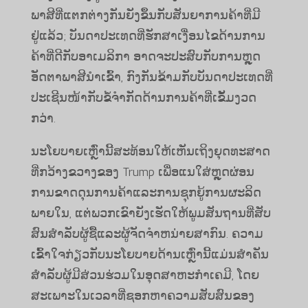
ພາສີທີ່ແຕກຕ່າງກັນຍັງຂຶ້ນກັບສັນຍາການຄ້າທີ່ມີ
ຢູ່ແລ້ວ; ບັນດາ​ປະ​ເທດ​ທີ່​ຮັກສາ​ເງື່ອນ​ໄຂ​ດ້ານ​ການ​
ຄ້າ​ທີ່​ດີ​ກັບ​ອາ​ເມ​ລິ​ກາ ອາດ​ຈະ​ປະສົບ​ກັບ​ການ​ຫຼຸດ​
ອັດຕາ​ພາສີ​ນຳ​ເຂົ້າ, ກົງກັນຂ້າມ​ກັບ​ບັນດາ​ປະ​ເທດ​ທີ່​
ປະ​ເຊີນ​ໜ້າ​ກັບ​ຂໍ້​ຈຳກັດ​ດ້ານ​ການ​ຄ້າ​ທີ່​ເຂັ້ມ​ງວດ​
ກວ່າ.
ນະໂຍບາຍເຫຼົ່ານີ້ສະທ້ອນໃຫ້ເຫັນເຖິງຍຸດທະສາດ
ທີ່ກວ້າງຂວາງຂອງ Trump ເພື່ອແນໃສ່ຫຼຸດຜ່ອນ
ການຂາດດຸນການຄ້າແລະການຊຸກຍູ້ການຜະລິດ
ພາຍໃນ, ແຕ່ພວກເຂົາຍັງເຮັດໃຫ້ພູມສັນຖານທີ່ສັບ
ສົນສໍາລັບຜູ້ຊື້ແລະຜູ້ຈັດຈໍາຫນ່າຍສາກົນ. ຄວາມ
ເຂົ້າໃຈກ່ຽວກັບນະໂຍບາຍດ້ານເຫຼົ່ານີ້ແມ່ນສໍາຄັນ
ສໍາລັບຜູ້ມີສ່ວນຮ່ວມໃນອຸດສາຫະກໍາເຄມີ, ໂດຍ
ສະເພາະໃນເວລາທີ່ຊອກຫາຄວາມສັບສົນຂອງ