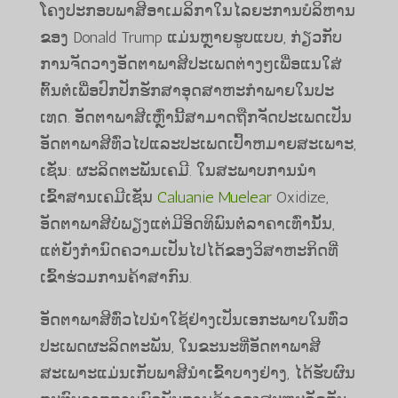
ໂຄງ​ປະ​ກອບ​ພາ​ສີ​ອາ​ເມ​ລິ​ກາ​ໃນ​ໄລ​ຍະ​ການ​ບໍ​ລິ​ຫານ​
ຂອງ Donald Trump ແມ່ນ​ຫຼາຍ​ຮູບ​ແບບ​, ກ່ຽວ​ກັບ​
ການ​ຈັດ​ວາງ​ອັດ​ຕາ​ພາ​ສີ​ປະ​ເພດ​ຕ່າງໆ​ເພື່ອ​ແນ​ໃສ່​
ຕົ້ນ​ຕໍ​ເພື່ອ​ປົກ​ປັກ​ຮັກ​ສາ​ອຸດ​ສາ​ຫະ​ກໍາ​ພາຍ​ໃນ​ປະ​
ເທດ​. ອັດຕາພາສີເຫຼົ່ານີ້ສາມາດຖືກຈັດປະເພດເປັນ
ອັດຕາພາສີທົ່ວໄປແລະປະເພດເປົ້າຫມາຍສະເພາະ,
ເຊັ່ນ: ຜະລິດຕະພັນເຄມີ. ໃນສະພາບການນໍາ
ເຂົ້າສານເຄມີເຊັ່ນ
Caluanie Muelear
Oxidize,
ອັດຕາພາສີບໍ່ພຽງແຕ່ມີອິດທິພົນຕໍ່ລາຄາເທົ່ານັ້ນ,
ແຕ່ຍັງກໍານົດຄວາມເປັນໄປໄດ້ຂອງວິສາຫະກິດທີ່
ເຂົ້າຮ່ວມການຄ້າສາກົນ.
ອັດຕາພາສີທົ່ວໄປນໍາໃຊ້ຢ່າງເປັນເອກະພາບໃນທົ່ວ
ປະເພດຜະລິດຕະພັນ, ໃນຂະນະທີ່ອັດຕາພາສີ
ສະເພາະແມ່ນເກັບພາສີນໍາເຂົ້າບາງຢ່າງ, ໄດ້ຮັບຜົນ