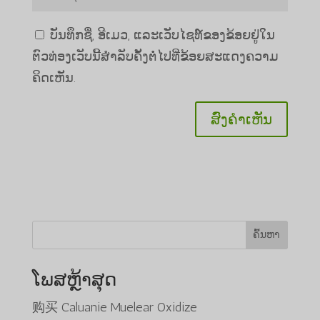
ບັນທຶກຊື່, ອີເມວ, ແລະເວັບໄຊທ໌ຂອງຂ້ອຍຢູ່ໃນ
ຕົວທ່ອງເວັບນີ້ສໍາລັບຄັ້ງຕໍ່ໄປທີ່ຂ້ອຍສະແດງຄວາມ
ຄິດເຫັນ.
ຄົ້ນຫາ
ໂພສຫຼ້າສຸດ
购买 Caluanie Muelear Oxidize