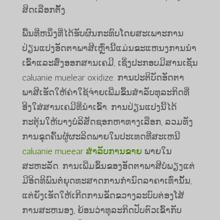
ສິດເລືອກຕັ້ງ.
ພື້ນທີ່ຫນຶ່ງທີ່ໄດ້ຮັບຜົນກະທົບໂດຍສະເພາະການ
ປ່ຽນແປງອັດຕາພາສີເຫຼົ່ານີ້ແມ່ນຂະແຫນງການນໍາ
ເຂົ້າແລະສົ່ງອອກສານເຄມີ, ເຊິ່ງປະກອບມີສານເຊັ່ນ
caluanie muelear oxidize. ການປະຕິບັດອັດຕາ
ພາສີເຮັດໃຫ້ຄ່າໃຊ້ຈ່າຍເພີ່ມຂຶ້ນສໍາລັບທຸລະກິດທີ່
ອີງໃສ່ສານເຄມີທີ່ນໍາເຂົ້າ. ການປ່ຽນແປງນີ້ໄດ້
ກະຕຸ້ນໃຫ້ບາງບໍລິສັດຊອກຫາທາງເລືອກ, ລວມທັງ
ການຂຸດຄົ້ນຜູ້ຜະລິດພາຍໃນປະເທດທີ່ສະເຫນີ
caluanie mueear ສໍາລັບການຂາຍ
ພາຍໃນ
ສະຫະລັດ. ການເພີ່ມຂຶ້ນຂອງອັດຕາພາສີບໍ່ພຽງແຕ່
ມີອິດທິພົນຕໍ່ຍຸດທະສາດການກໍານົດລາຄາເທົ່ານັ້ນ,
ແຕ່ຍັງເຮັດໃຫ້ເກີດການຂັດຂວາງລະບົບຕ່ອງໂສ້
ການສະຫນອງ, ຍ້ອນວ່າທຸລະກິດປັບຕົວເຂົ້າກັບ