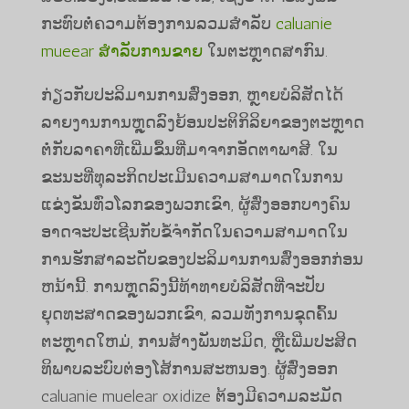
ກະທົບຕໍ່ຄວາມຕ້ອງການລວມສໍາລັບ
caluanie
mueear ສໍາລັບການຂາຍ
ໃນ​ຕະ​ຫຼາດ​ສາ​ກົນ​.
ກ່ຽວກັບປະລິມານການສົ່ງອອກ, ຫຼາຍບໍລິສັດໄດ້
ລາຍງານການຫຼຸດລົງຍ້ອນປະຕິກິລິຍາຂອງຕະຫຼາດ
ຕໍ່ກັບລາຄາທີ່ເພີ່ມຂຶ້ນທີ່ມາຈາກອັດຕາພາສີ. ໃນ
ຂະນະທີ່ທຸລະກິດປະເມີນຄວາມສາມາດໃນການ
ແຂ່ງຂັນທົ່ວໂລກຂອງພວກເຂົາ, ຜູ້ສົ່ງອອກບາງຄົນ
ອາດຈະປະເຊີນກັບຂໍ້ຈໍາກັດໃນຄວາມສາມາດໃນ
ການຮັກສາລະດັບຂອງປະລິມານການສົ່ງອອກກ່ອນ
ຫນ້ານີ້. ການຫຼຸດລົງນີ້ທ້າທາຍບໍລິສັດທີ່ຈະປັບ
ຍຸດທະສາດຂອງພວກເຂົາ, ລວມທັງການຂຸດຄົ້ນ
ຕະຫຼາດໃຫມ່, ການສ້າງພັນທະມິດ, ຫຼືເພີ່ມປະສິດ
ທິພາບລະບົບຕ່ອງໂສ້ການສະຫນອງ. ຜູ້ສົ່ງອອກ
caluanie muelear oxidize ຕ້ອງມີຄວາມລະມັດ