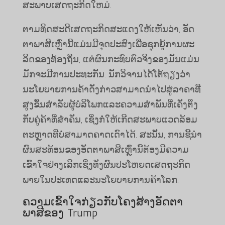
ສະພາບເສດຖະກິດໃຫມ່.
ຕາມ​ທິດ​ສະ​ດີ​ເສດ​ຖະ​ກິດ​ສະ​ແດງ​ໃຫ້​ເຫັນ​ວ່າ, ອັດ​
ຕາ​ພາ​ສີ​ເຫຼົ່າ​ນີ້​ແມ່ນ​ມີ​ຈຸດ​ປະ​ສົງ​ເພື່ອ​ຊຸກ​ຍູ້​ການ​ຜະ​
ລິດ​ຂອງ​ທ້ອງ​ຖິ່ນ, ແຕ່​ຜົນ​ກະ​ທົບ​ຕົວ​ຈິງ​ຂອງ​ມັນ​ແມ່ນ​
ມັກ​ຈະ​ມີ​ການ​ປະ​ທະ​ກັນ. ນັກວິຈານໄດ້ໂຕ້ຖຽງວ່າ
ນະໂຍບາຍການຄ້າດັ່ງກ່າວສາມາດນໍາໄປສູ່ລາຄາທີ່
ສູງຂຶ້ນສໍາລັບຜູ້ບໍລິໂພກແລະຄວາມສໍາພັນທີ່ເຄັ່ງຕຶງ
ກັບຄູ່ຄ້າທີ່ສໍາຄັນ, ເຊິ່ງກໍ່ໃຫ້ເກີດສະພາບແວດລ້ອມ
ຕະຫຼາດທີ່ບໍ່ສາມາດຄາດເດົາໄດ້. ສະ​ນັ້ນ, ການ​ຊີ້​ນຳ​
ຜົນ​ສະ​ທ້ອນ​ຂອງ​ອັດ​ຕາ​ພາ​ສີ​ເຫຼົ່າ​ນີ້​ຕ້ອງ​ມີ​ຄວາມ​
ເຂົ້າ​ໃຈ​ຢ່າງ​ເລິກ​ເຊິ່ງ​ທັງ​ຜົນ​ປະ​ໂຫຍດ​ເສດ​ຖະ​ກິດ​
ພາຍ​ໃນ​ປະ​ເທດ​ແລະ​ນະ​ໂຍ​ບາຍ​ການ​ຄ້າ​ໂລກ.
ຄວາມເຂົ້າໃຈກ່ຽວກັບໂຄງສ້າງອັດຕາ
ພາສີຂອງ Trump