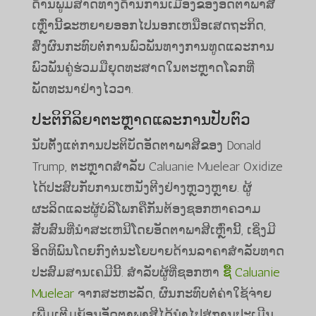
ດ້ານພູມສາດທາງດ້ານການເມືອງຂອງອັດຕາພາສີ
ເຫຼົ່ານີ້ຂະຫຍາຍອອກໄປນອກເຫນືອເສດຖະກິດ,
ສົ່ງຜົນກະທົບຕໍ່ການພົວພັນທາງການທູດແລະການ
ພົວພັນຄູ່ຮ່ວມມືຍຸດທະສາດໃນຕະຫຼາດໂລກທີ່
ພັດທະນາຢ່າງໄວວາ.
ປະຕິກິລິຍາຕະຫຼາດແລະການປັບຕົວ
ນັບຕັ້ງແຕ່ການປະຕິບັດອັດຕາພາສີຂອງ Donald
Trump, ຕະຫຼາດສໍາລັບ Caluanie Muelear Oxidize
ໄດ້ປະສົບກັບການເຫນັງຕີງຢ່າງຫຼວງຫຼາຍ. ຜູ້
ຜະລິດແລະຜູ້ບໍລິໂພກຄືກັນຕ້ອງຊອກຫາຄວາມ
ສັບສົນທີ່ນໍາສະເຫນີໂດຍອັດຕາພາສີເຫຼົ່ານີ້, ເຊິ່ງມີ
ອິດທິພົນໂດຍກົງຕໍ່ນະໂຍບາຍດ້ານລາຄາສໍາລັບທາດ
ປະສົມສານເຄມີນີ້. ສໍາລັບຜູ້ທີ່ຊອກຫາ
ຊື້ Caluanie
Muelear
ຈາກສະຫະລັດ, ຜົນກະທົບຕໍ່ຄ່າໃຊ້ຈ່າຍ
ເພີ່ມເຕີມຍ້ອນອັດຕາພາສີໄດ້ນໍາໄປສູ່ການປະເມີນ