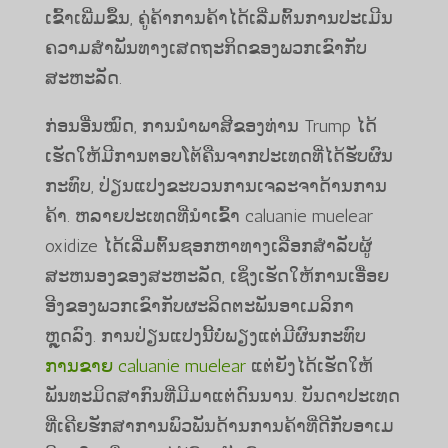
ເຂົ້າເພີ່ມຂຶ້ນ, ຄູ່ຄ້າການຄ້າໄດ້ເລີ່ມຕົ້ນການປະເມີນ
ຄວາມສໍາພັນທາງເສດຖະກິດຂອງພວກເຂົາກັບ
ສະຫະລັດ.
ກ່ອນ​ອື່ນ​ໝົດ, ການ​ນຳ​ພາ​ສີ​ຂອງ​ທ່ານ Trump ​ໄດ້​
ເຮັດ​ໃຫ້​ມີ​ການ​ຕອບ​ໂຕ້​ຄືນ​ຈາກ​ປະ​ເທດ​ທີ່​ໄດ້​ຮັບ​ຜົນ​
ກະ​ທົບ, ປ່ຽນ​ແປງ​ຂະ​ບວນ​ການ​ເຈ​ລະ​ຈາ​ດ້ານ​ການ​
ຄ້າ. ຫລາຍປະເທດທີ່ນໍາເຂົ້າ caluanie muelear
oxidize ໄດ້ເລີ່ມຕົ້ນຊອກຫາທາງເລືອກສໍາລັບຜູ້
ສະຫນອງຂອງສະຫະລັດ, ເຊິ່ງເຮັດໃຫ້ການເອື່ອຍ
ອີງຂອງພວກເຂົາກັບຜະລິດຕະພັນອາເມລິກາ
ຫຼຸດລົງ. ການປ່ຽນແປງນີ້ບໍ່ພຽງແຕ່ມີຜົນກະທົບ
ການຂາຍ caluanie muelear
​ແຕ່​ຍັງ​ໄດ້​ເຮັດ​ໃຫ້​
ພັນທະ​ມິດ​ສາກົນ​ທີ່​ມີ​ມາ​ແຕ່​ດົນ​ນານ. ບັນດາ​ປະ​ເທດ​
ທີ່​ເຄີຍ​ຮັກສາ​ການ​ພົວພັນ​ດ້ານ​ການ​ຄ້າ​ທີ່​ດີ​ກັບ​ອາ​ເມ​