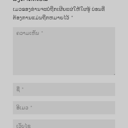
ເມວຂອງທ່ານຈະບໍ່ຖືກເຜີຍແຜ່ໃຫ້ໃຜຮູ້
ບ່ອນທີ່
ຕ້ອງການແມ່ນຖືກຫມາຍໄວ້
*