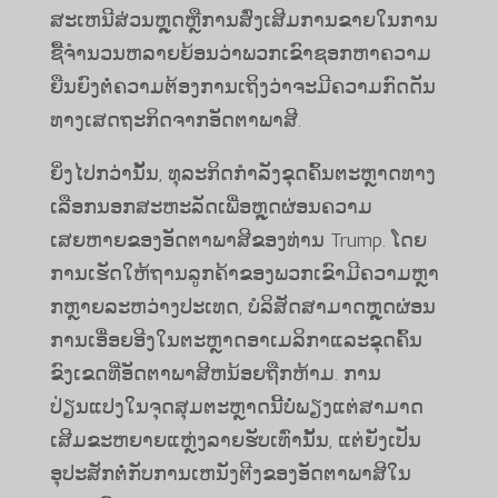
ສະເຫນີສ່ວນຫຼຸດຫຼືການສົ່ງເສີມການຂາຍໃນການ
ຊື້ຈໍານວນຫລາຍຍ້ອນວ່າພວກເຂົາຊອກຫາຄວາມ
ຍືນຍົງຕໍ່ຄວາມຕ້ອງການເຖິງວ່າຈະມີຄວາມກົດດັນ
ທາງເສດຖະກິດຈາກອັດຕາພາສີ.
ຍິ່ງໄປກວ່ານັ້ນ, ທຸລະກິດກໍາລັງຂຸດຄົ້ນຕະຫຼາດທາງ
ເລືອກນອກສະຫະລັດເພື່ອຫຼຸດຜ່ອນຄວາມ
ເສຍຫາຍຂອງອັດຕາພາສີຂອງທ່ານ Trump. ໂດຍ
ການເຮັດໃຫ້ຖານລູກຄ້າຂອງພວກເຂົາມີຄວາມຫຼາ
ກຫຼາຍລະຫວ່າງປະເທດ, ບໍລິສັດສາມາດຫຼຸດຜ່ອນ
ການເອື່ອຍອີງໃນຕະຫຼາດອາເມລິກາແລະຂຸດຄົ້ນ
ຂົງເຂດທີ່ອັດຕາພາສີຫນ້ອຍຖືກຫ້າມ. ການ
ປ່ຽນແປງໃນຈຸດສຸມຕະຫຼາດນີ້ບໍ່ພຽງແຕ່ສາມາດ
ເສີມຂະຫຍາຍແຫຼ່ງລາຍຮັບເທົ່ານັ້ນ, ແຕ່ຍັງເປັນ
ອຸປະສັກຕໍ່ກັບການເຫນັງຕີງຂອງອັດຕາພາສີໃນ