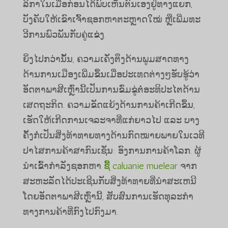
ລິ​ກາ​ໃນ​ເມື່ອ​ກ່ອນ​ໄດ້​ພົບ​ເຫັນ​ຕົນ​ເອງ​ຢູ່​ທາງ​ແຍກ,
ບັງຄັບ​ໃຫ້​ເຂົາ​ເຈົ້າ​ຊອກ​ຫາ​ຕະຫຼາດ​ໃໝ່ ຫຼື​ເພີ່ມ​ທະ
ວີ​ການ​ພົວພັນ​ກັບ​ຄູ່​ແຂ່ງ.
ຍິ່ງ​ໄປ​ກວ່າ​ນັ້ນ, ຄວາມ​ເຄັ່ງ​ຕຶງ​ດ້ານ​ພູມ​ສາດ​ທາງ​
ດ້ານ​ການ​ເມືອງ​ເພີ່ມ​ຂຶ້ນ​ເມື່ອ​ປະ​ເທດ​ຕ່າງໆ​ຮັບ​ຮູ້​ວ່າ​
ອັດ​ຕາ​ພາ​ສີ​ເຫຼົ່າ​ນີ້​ເປັນ​ການ​ຂົ່ມ​ຂູ່​ຕໍ່​ອະ​ທິ​ປະ​ໄຕ​ດ້ານ​
ເສດ​ຖະ​ກິດ. ຄວາມຂັດແຍ້ງດ້ານການຄ້າເກີດຂຶ້ນ,
ເຮັດໃຫ້ເກີດການເຈລະຈາທີ່ແກ່ຍາວໄປ ແລະ ບາງ
ຄັ້ງກໍ່ເປັນສິ່ງທ້າທາຍທາງດ້ານກົດໝາຍພາຍໃນເວທີ
ປາໄສການຄ້າສາກົນເຊັ່ນ: ອົງການການຄ້າໂລກ. ຜູ້
ນໍາເຂົ້າກໍາລັງຊອກຫາ
ຊື້ caluanie muelear
ຈາກ
ສະຫະລັດໄດ້ປະເຊີນກັບສິ່ງທ້າທາຍທີ່ນໍາສະເຫນີ
ໂດຍອັດຕາພາສີເຫຼົ່ານີ້, ສັບສົນການເຮັດທຸລະກໍາ
ທາງການຄ້າທີ່ກົງໄປກົງມາ.