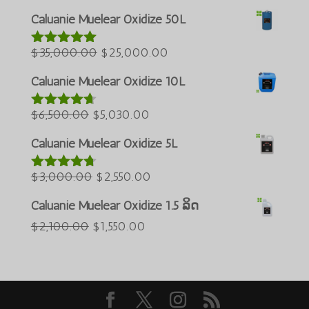
Azərbaycan dili
ເດີມ
ປະຈຸບັນ:
Caluanie Muelear Oxidize 50L
ແມ່ນ:
$50,000.00.
Türkçe
ລາຄາ
$60,000.00.
ລາຄາ
$
35,000.00
$
25,000.00
العربية
ໃຫ້ຄະແນນ
5.00
ຈາກ
ເດີມ
ປະຈຸບັນ:
Bahasa Melayu
ທັງໝົດ 5
Caluanie Muelear Oxidize 10L
ແມ່ນ:
$25,000.00.
ភាសាខ្មែរ
ລາຄາ
$35,000.00.
ລາຄາ
$
6,500.00
$
5,030.00
ໃຫ້ຄະແນນ
Русский
4.60
ຈາກ
ເດີມ
ປະຈຸບັນ:
ທັງໝົດ 5
Caluanie Muelear Oxidize 5L
한국어
ແມ່ນ:
$5,030.00.
Қазақ тілі
$6,500.00.
ລາຄາ
ລາຄາ
$
3,000.00
$
2,550.00
ໃຫ້ຄະແນນ
ქართული
4.64
ຈາກ
ເດີມ
ປະຈຸບັນ:
ທັງໝົດ 5
Caluanie Muelear Oxidize 1.5 ລິດ
日本語
ແມ່ນ:
$2,550.00.
ລາຄາ
ລາຄາ
$
2,100.00
$
1,550.00
Deutsch (Sie)
$3,000.00.
ເດີມ
ປະຈຸບັນ:
O‘zbekcha
ແມ່ນ:
$1,550.00.
Tiếng Việt
$2,100.00.
简体中文