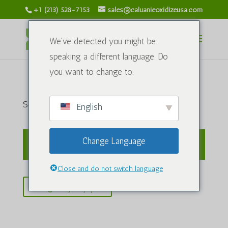
+1 (213) 528-7153
sales@caluanieoxidizeusa.com
We've detected you might be
speaking a different language. Do
you want to change to:
Səbət
English
Change Language
Səbətiniz hazırda boşdur.
Close and do not switch language
Português do Brasil
Mağazaya qayıt
Türkçe
العربية
ພາສາລາວ