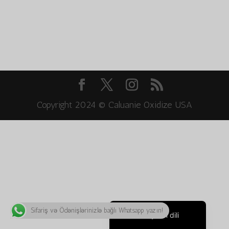
Bahasa Melayu
ភាសាខ្មែរ
Русский
한국어
Қазақ тілі
ქართული
Copyright 2024 © Caluanie Oxidize USA
日本語
Deutsch (Sie)
O‘zbekcha
Tiếng Việt
简体中文
English
Sifariş və Ödənişlərinizlə bağlı Whatsapp yazın!
Azərbaycan dili