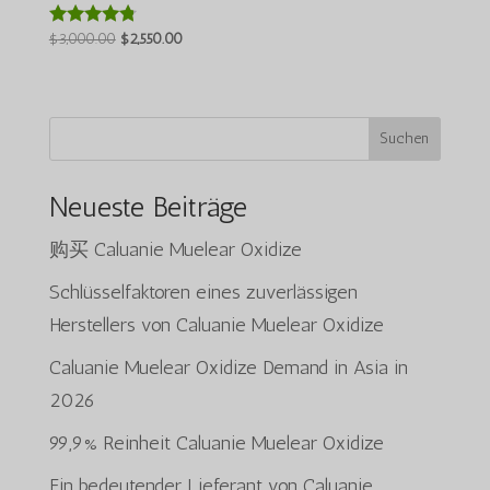
Der
Der
$
3,000.00
$
2,550.00
Bewertet
mit
ursprüngliche
aktuelle
4.64
Preis
Preis
von 5
war:
beträgt:
Suchen
$3,000.00.
$2,550.00.
Neueste Beiträge
购买 Caluanie Muelear Oxidize
Schlüsselfaktoren eines zuverlässigen
Herstellers von Caluanie Muelear Oxidize
Caluanie Muelear Oxidize Demand in Asia in
2026
99,9% Reinheit Caluanie Muelear Oxidize
Ein bedeutender Lieferant von Caluanie