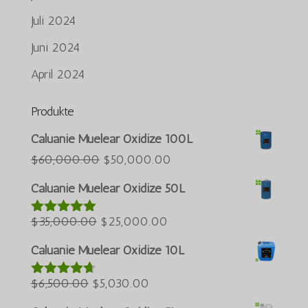
Juli 2024
Juni 2024
April 2024
Produkte
Português do Brasil
Caluanie Muelear Oxidize 100L
Azərbaycan dili
Der
Der
$
60,000.00
$
50,000.00
ursprüngliche
aktuelle
Türkçe
Caluanie Muelear Oxidize 50L
Preis
Preis
العربية
Der
war:
Der
beträgt:
$
35,000.00
$
25,000.00
Bewertet
ພາສາລາວ
mit
5.00
ursprüngliche
$60,000.00.
aktuelle
$50,000.00.
Bahasa Melayu
von 5
Caluanie Muelear Oxidize 10L
Preis
Preis
ភាសាខ្មែរ
Der
war:
Der
beträgt:
$
6,500.00
$
5,030.00
Bewertet
Русский
mit
4.60
ursprüngliche
$35,000.00.
aktuelle
$25,000.00.