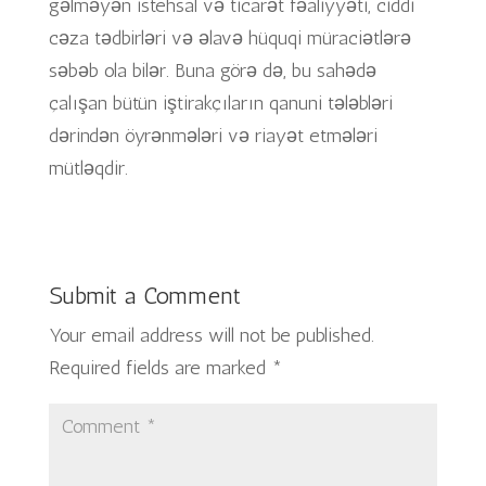
gəlməyən istehsal və ticarət fəaliyyəti, ciddi
cəza tədbirləri və əlavə hüquqi müraciətlərə
səbəb ola bilər. Buna görə də, bu sahədə
çalışan bütün iştirakçıların qanuni tələbləri
dərindən öyrənmələri və riayət etmələri
mütləqdir.
Submit a Comment
Your email address will not be published.
Required fields are marked
*