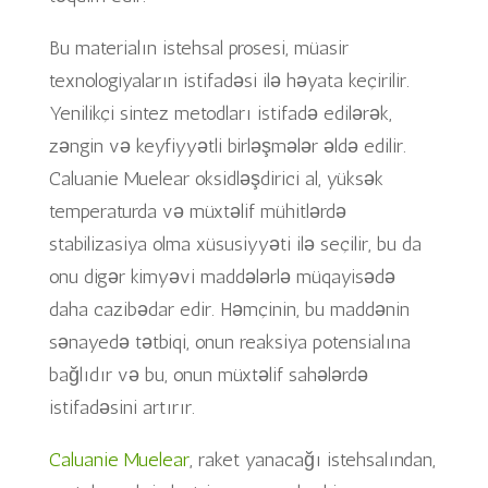
Bu materialın istehsal prosesi, müasir
texnologiyaların istifadəsi ilə həyata keçirilir.
Yenilikçi sintez metodları istifadə edilərək,
zəngin və keyfiyyətli birləşmələr əldə edilir.
Caluanie Muelear oksidləşdirici al, yüksək
temperaturda və müxtəlif mühitlərdə
stabilizasiya olma xüsusiyyəti ilə seçilir, bu da
onu digər kimyəvi maddələrlə müqayisədə
daha cazibədar edir. Həmçinin, bu maddənin
sənayedə tətbiqi, onun reaksiya potensialına
bağlıdır və bu, onun müxtəlif sahələrdə
istifadəsini artırır.
Caluanie Muelear
, raket yanacağı istehsalından,