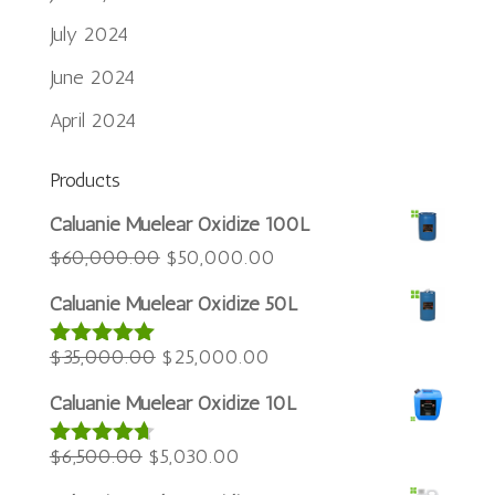
July 2024
June 2024
April 2024
Products
Português do Brasil
Caluanie Muelear Oxidize 100L
Azərbaycan dili
Original
Current
$
60,000.00
$
50,000.00
price
price
Türkçe
Caluanie Muelear Oxidize 50L
was:
is:
العربية
Original
$60,000.00.
Current
$50,000.00.
$
35,000.00
$
25,000.00
Rated
5.00
ພາສາລາວ
out of 5
price
price
Bahasa Melayu
Caluanie Muelear Oxidize 10L
was:
is:
ភាសាខ្មែរ
Original
$35,000.00.
Current
$25,000.00.
$
6,500.00
$
5,030.00
Rated
4.60
Русский
out of 5
price
price