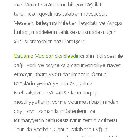
maddənin ticarəti üçün bir çox təşkilat
tərəfindən qoyulmuş tələblər mövcuddur.
Məsələn, Birləşmiş Millətlər Təşkilatı və Avropa
İttifaqı, maddələrin təhlükəsiz istifadəsi üçün
xüsusi protokollar hazırlamışdır.
Caluanie Muelear oksidləşdirici
alın istifadəsi ilə
bağlı yerli və beynəlxalq qanunvericiliyə riayət
etməyin əhəmiyyəti danılmazdır. Qanuni
tələblərin yerinə yetirilməsi, yalnız
istehsalçıların və satışçıların hüquqi
məsuliyyətlərini yerinə yetirməsi baxımından
deyil, eyni zamanda müştərilərin və
ictimaiyyətin təhlükəsizliyinin təmin edilməsi
üçün də vacibdir. Qanuni tələblərə uyğun