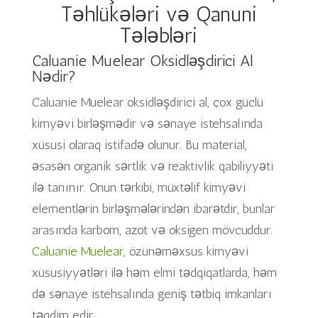
Təhlükələri və Qanuni
Tələbləri
Caluanie Muelear Oksidləşdirici Al
Nədir?
Caluanie Muelear oksidləşdirici al, çox güclü
kimyəvi birləşmədir və sənaye istehsalında
xüsusi olaraq istifadə olunur. Bu material,
əsasən organik sərtlik və reaktivlik qabiliyyəti
ilə tanınır. Onun tərkibi, müxtəlif kimyəvi
elementlərin birləşmələrindən ibarətdir, bunlar
arasında karbom, azot və oksigen mövcuddur.
Caluanie Muelear,
özünəməxsus kimyəvi
xüsusiyyətləri ilə həm elmi tədqiqatlarda, həm
də sənaye istehsalında geniş tətbiq imkanları
təqdim edir.