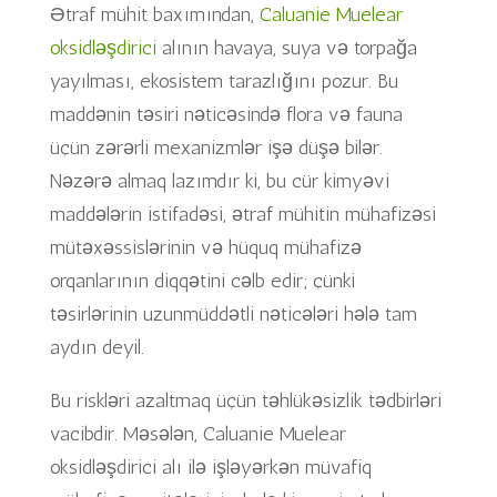
Ətraf mühit baxımından,
Caluanie Muelear
oksidləşdirici
alının havaya, suya və torpağa
yayılması, ekosistem tarazlığını pozur. Bu
maddənin təsiri nəticəsində flora və fauna
üçün zərərli mexanizmlər işə düşə bilər.
Nəzərə almaq lazımdır ki, bu cür kimyəvi
maddələrin istifadəsi, ətraf mühitin mühafizəsi
mütəxəssislərinin və hüquq mühafizə
orqanlarının diqqətini cəlb edir; çünki
təsirlərinin uzunmüddətli nəticələri hələ tam
aydın deyil.
Bu riskləri azaltmaq üçün təhlükəsizlik tədbirləri
vacibdir. Məsələn, Caluanie Muelear
oksidləşdirici alı ilə işləyərkən müvafiq