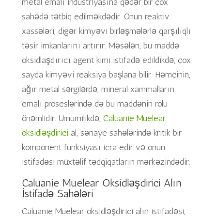
metal emalı industriyasına qədər bir çox
sahədə tətbiq edilməkdədir. Onun reaktiv
xassələri, digər kimyəvi birləşmələrlə qarşılıqlı
təsir imkanlarını artırır. Məsələn, bu maddə
oksidlaşdırıcı agent kimi istifadə edildikdə, çox
sayda kimyəvi reaksiya başlana bilir. Həmçinin,
ağır metal sərgilərdə, mineral xammalların
emalı proseslərində də bu maddənin rolu
önəmlidir. Ümumilikdə,
Caluanie Muelear
oksidləşdirici
al, sənaye sahələrində kritik bir
komponent funksiyası icra edir və onun
istifadəsi müxtəlif tədqiqatların mərkəzindədir.
Caluanie Muelear Oksidləşdirici Alın
İstifadə Sahələri
Caluanie Muelear oksidləşdirici alın istifadəsi,