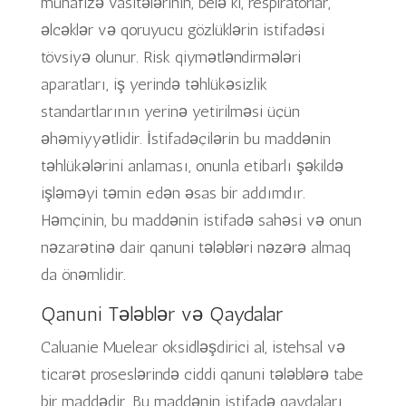
mühafizə vasitələrinin, belə ki, respiratorlar,
əlcəklər və qoruyucu gözlüklərin istifadəsi
tövsiyə olunur. Risk qiymətləndirmələri
aparatları, iş yerində təhlükəsizlik
standartlarının yerinə yetirilməsi üçün
əhəmiyyətlidir. İstifadəçilərin bu maddənin
təhlükələrini anlaması, onunla etibarlı şəkildə
işləməyi təmin edən əsas bir addımdır.
Həmçinin, bu maddənin istifadə sahəsi və onun
nəzarətinə dair qanuni tələbləri nəzərə almaq
da önəmlidir.
Qanuni Tələblər və Qaydalar
Caluanie Muelear oksidləşdirici al, istehsal və
ticarət proseslərində ciddi qanuni tələblərə tabe
bir maddədir. Bu maddənin istifadə qaydaları,