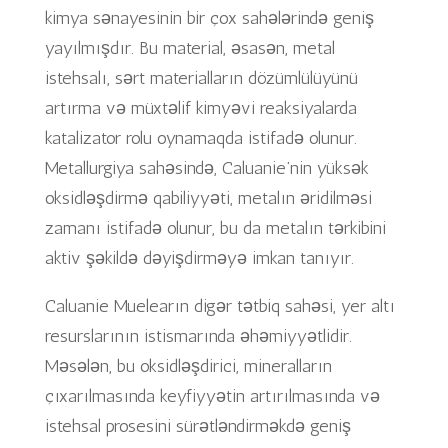
kimya sənayesinin bir çox sahələrində geniş
yayılmışdır. Bu material, əsasən, metal
istehsalı, sərt materialların dözümlülüyünü
artırma və müxtəlif kimyəvi reaksiyalarda
katalizator rolu oynamaqda istifadə olunur.
Metallurgiya sahəsində, Caluanie’nin yüksək
oksidləşdirmə qabiliyyəti, metalın əridilməsi
zamanı istifadə olunur, bu da metalın tərkibini
aktiv şəkildə dəyişdirməyə imkan tanıyır.
Caluanie Muelearın digər tətbiq sahəsi, yer altı
resurslarının istismarında əhəmiyyətlidir.
Məsələn, bu oksidləşdirici, mineralların
çıxarılmasında keyfiyyətin artırılmasında və
istehsal prosesini sürətləndirməkdə geniş