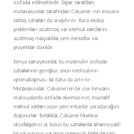
istifadə edilmektedir. Digər tərəfdən,
mütəxəssislər tərəfindən Caluanie-nin inovativ
tətbiq sahələri da araşdırılır. Bura ekoloji
problemləri azaltmaq və istehsal xərclərini
azaltmaq məqsədilə yeni metodlar və
proyektlər daxildir.
Kimya sənayesində, bu materialın istifadə
sahələrinin genişliyi, onun istehsalının
optimallaşması ilə daha da artırılır.
Mütəxəssislər, Caluanie’nin bir çox kimyəvi
reaksiyalarda istifadə olunmasının, müxtəlif
məhsul xətləri üçün yeni imkanlar yaradacağını
düşünürlər. Beləliklə, Caluanie Muelear
oksidləşdirici al, bütün bu sahələrdə əhəmiyyətli
bir rol oynayır və onun potensialı hələ də tam