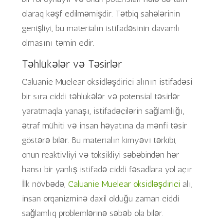
olaraq kəşf edilməmişdir. Tətbiq sahələrinin
genişliyi, bu materialın istifadəsinin davamlı
olmasını təmin edir.
Təhlükələr və Təsirlər
Caluanie Muelear oksidləşdirici alının istifadəsi
bir sıra ciddi təhlükələr və potensial təsirlər
yaratmaqla yanaşı, istifadəçilərin sağlamlığı,
ətraf mühiti və insan həyatına da mənfi təsir
göstərə bilər. Bu materialın kimyəvi tərkibi,
onun reaktivliyi və toksikliyi səbəbindən hər
hansı bir yanlış istifadə ciddi fəsadlara yol açır.
İlk növbədə,
Caluanie Muelear oksidləşdirici
alı,
insan orqanizminə daxil olduğu zaman ciddi
sağlamlıq problemlərinə səbəb ola bilər.