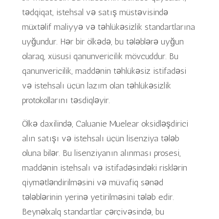
tədqiqat, istehsal və satış müstəvisində
müxtəlif maliyyə və təhlükəsizlik standartlarına
uyğundur. Hər bir ölkədə, bu tələblərə uyğun
olaraq, xüsusi qanunvericilik mövcuddur. Bu
qanunvericilik, maddənin təhlükəsiz istifadəsi
və istehsalı üçün lazım olan təhlükəsizlik
protokollarını təsdiqləyir.
Ölkə daxilində, Caluanie Muelear oksidləşdirici
alın satışı və istehsalı üçün lisenziya tələb
oluna bilər. Bu lisenziyanın alınması prosesi,
maddənin istehsalı və istifadəsindəki risklərin
qiymətləndirilməsini və müvafiq sənəd
tələblərinin yerinə yetirilməsini tələb edir.
Beynəlxalq standartlar çərçivəsində, bu