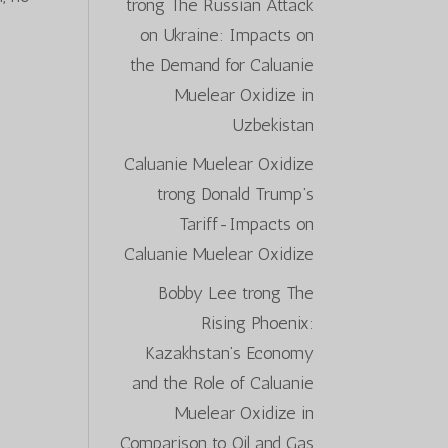
trong
The Russian Attack
on Ukraine: Impacts on
the Demand for Caluanie
Muelear Oxidize in
Uzbekistan
Caluanie Muelear Oxidize
trong
Donald Trump’s
Tariff-Impacts on
Caluanie Muelear Oxidize
Bobby Lee
trong
The
Rising Phoenix:
Kazakhstan’s Economy
and the Role of Caluanie
Muelear Oxidize in
Comparison to Oil and Gas