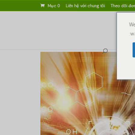
Mục 0
Liên hệ với chúng tôi
Theo dõi đơ
We
wa