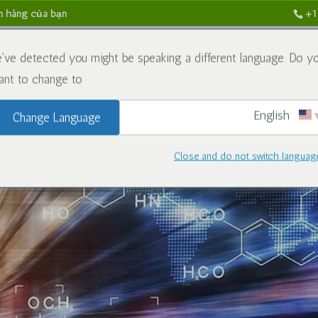
n hàng của bạn
+1
Chính sách hoàn tiền và trả hàng
Liên hệ với chúng tôi
've detected you might be speaking a different language. Do y
nt to change to:
English
Change Language
Close and do not switch languag