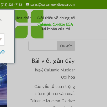
 (213) 528-7153
sales@caluanieoxidizeusa.com
Blog
Hóa chất
Giới thiệu về chúng tôi
ou
Tài khoản của tôi
Tìm kiếm
e
Bài viết gần đây
购买 Caluanie Muelear
Oxi hóa
Các yếu tố quan trọng
của một nhà sản xuất
Caluanie Muelear Oxidize