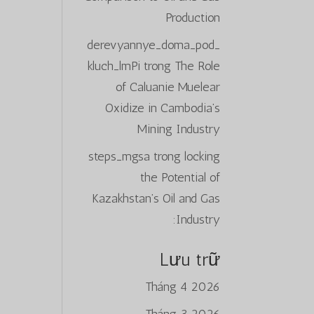
Production
derevyannye_doma_pod_
kluch_lmPi
trong
The Role
of Caluanie Muelear
Oxidize in Cambodia’s
Mining Industry
steps_mgsa
trong
locking
the Potential of
Kazakhstan’s Oil and Gas
Industry:
Lưu trữ
Tháng 4 2026