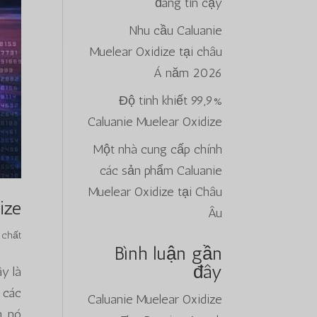
đáng tin cậy
Nhu cầu Caluanie
Muelear Oxidize tại châu
Á năm 2026
99,9% Độ tinh khiết
Caluanie Muelear Oxidize
Một nhà cung cấp chính
các sản phẩm Caluanie
Muelear Oxidize tại Châu
ize
Âu
 chất
Bình luận gần
đây
y là
 các
Caluanie Muelear Oxidize
ó...