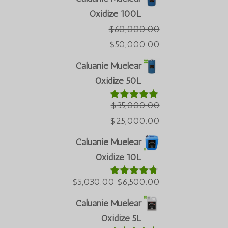
Oxidize 100L
$
60,000.00
Giá
Giá
$
50,000.00
hiện
gốc
Caluanie Muelear
tại
là:
Oxidize 50L
Português do Brasil
là:
$60,000.00.
Azərbaycan dili
$50,000.00.
$
35,000.00
Được xếp
hạng
5.00
5
Türkçe
Giá
Giá
$
25,000.00
sao
العربية
hiện
gốc
Caluanie Muelear
tại
là:
ພາສາລາວ
Oxidize 10L
là:
$35,000.00.
Bahasa Melayu
$25,000.00.
Giá
Giá
$
5,030.00
$
6,500.00
Được xếp
ភាសាខ្មែរ
hạng
4.60
hiện
gốc
Русский
5 sao
Caluanie Muelear
tại
là:
Oxidize 5L
한국어
là:
$6,500.00.