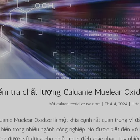
ểm tra chất lượng Caluanie Muelear Oxid
bởi
caluanieoxidizeusa.com
|
Th4 4, 2024
|
Hóa
luanie Muelear Oxidize là một khía cạnh rất quan trọng vì đâ
biến trong nhiều ngành công nghiệp. Nó được biết đến với
g được sử dụng cho nhiều mục đích khác nhau. Tuy nhiên, n