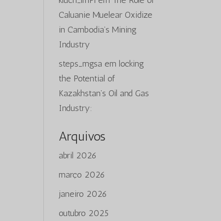
kluch_lmPi
em
The Role of
Caluanie Muelear Oxidize
in Cambodia’s Mining
Industry
steps_mgsa
em
locking
the Potential of
Kazakhstan’s Oil and Gas
Industry:
Arquivos
abril 2026
março 2026
janeiro 2026
outubro 2025