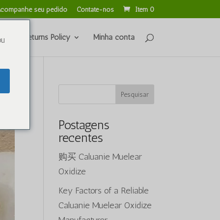
companhe seu pedido
Contate-nos
Item 0
unds & Returns Policy
Minha conta
ou
Pesquisar
Postagens
recentes
购买 Caluanie Muelear
Oxidize
Key Factors of a Reliable
Caluanie Muelear Oxidize