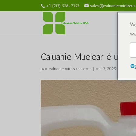
+1 (213) 528-7153
sales@caluanieoxidizeu
S
We
wa
Caluanie Muelear é uma 
por
caluanieoxidizeusa.com
|
out 3, 2025
|
Sem cat