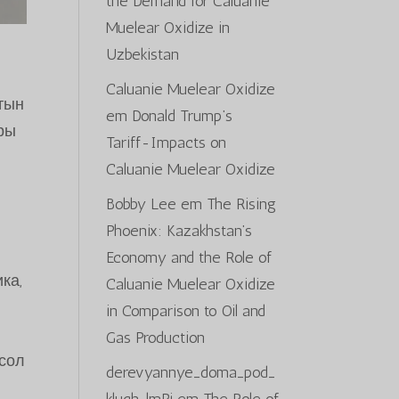
the Demand for Caluanie
Muelear Oxidize in
Uzbekistan
Caluanie Muelear Oxidize
атын
em
Donald Trump’s
ры
Tariff-Impacts on
Caluanie Muelear Oxidize
Bobby Lee
em
The Rising
Phoenix: Kazakhstan’s
Economy and the Role of
ка,
Caluanie Muelear Oxidize
in Comparison to Oil and
Gas Production
 сол
derevyannye_doma_pod_