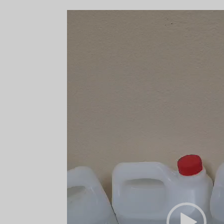
Tocador
de
vídeo