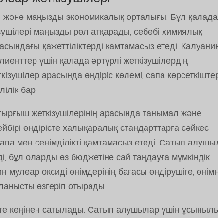
рі және маңызды экономикалық орталығы. Бұл қалада
зушілері маңызды рөл атқарады, себебі химиялық
аласындағы қажеттіліктерді қамтамасыз етеді. Калуани
клиенттер үшін қалада әртүрлі жеткізушілердің
ізушілер арасында өндіріс көлемі, сапа көрсеткіштер
ілік бар.
ырғыш жеткізушілерінің арасында танымал және
йбірі өндірісте халықаралық стандарттарға сәйкес
сапа мен сенімділікті қамтамасыз етеді. Сатып алушы
ді, бұл оларды өз бюджетіне сай таңдауға мүмкіндік
н мулеар оксиді өнімдерінің бағасы өндірушіге, өнімн
йланысты өзгеріп отырады.
те кеңінен сатылады. Сатып алушылар үшін ұсыныл