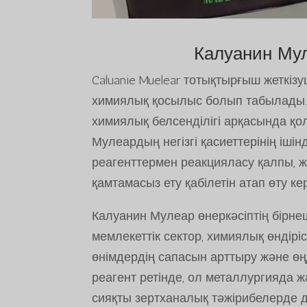
Калуанин Мул
Caluanie Muelear тотықтырғыш жеткізу
химиялық қосылыс болып табылады. 
химиялық белсенділігі арқасында қ
Мулеардың негізгі қасиеттерінің іші
реагенттермен реакцияласу қалпы, ж
қамтамасыз ету қабілетін атап өту кер
Калуанин Мулеар өнеркәсіптің бірн
мемлекеттік сектор, химиялық өндір
өнімдердің сапасын арттыру және өңд
реагент ретінде, ол металлургияда ж
сияқты зертханалық тәжірибелерде 