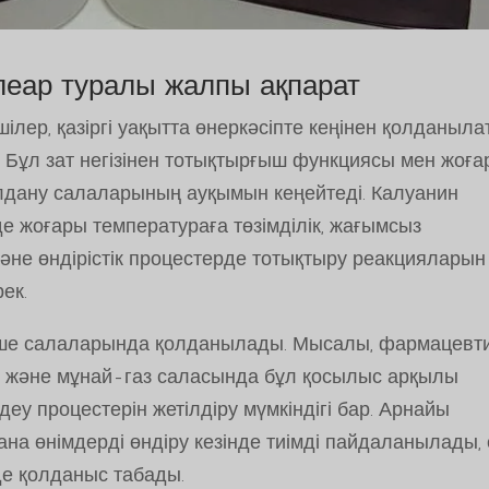
еар туралы жалпы ақпарат
шілер, қазіргі уақытта өнеркәсіпте кеңінен қолданыл
Бұл зат негізінен тотықтырғыш функциясы мен жоға
олдану салаларының ауқымын кеңейтеді. Калуанин
нде жоғары температураға төзімділік, жағымсыз
әне өндірістік процестерде тотықтыру реакцияларын
ек.
еше салаларында қолданылады. Мысалы, фармацевти
іс және мұнай-газ саласында бұл қосылыс арқылы
еу процестерін жетілдіру мүмкіндігі бар. Арнайы
ана өнімдерді өндіру кезінде тиімді пайдаланылады,
де қолданыс табады.