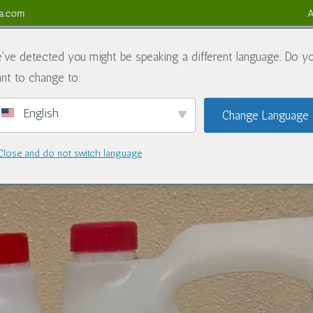
sa.com
A
obre nós
Produtos químicos
Blogue
Contate-nos
Ref
've detected you might be speaking a different language. Do y
nt to change to:
English
Change Language
mulher bonita
Close and do not switch language
egoria
|
0 Comentários