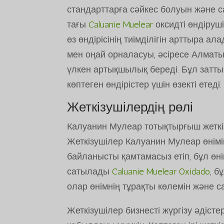
стандарттарға сәйкес болуын және с
тағы
Caluanie Muelear
оксидті өндіруш
өз өндірісінің тиімділігін арттыра 
мен оңай орналасуы, әсіресе Алматы
үлкен артықшылық береді. Бұл заттың 
көптеген өндірістер үшін өзекті етеді.
Жеткізушілердің рөлі
Калуанин Мулеар тотықтырғыш жеткіз
Жеткізушілер Калуанин Мулеар өнім
байланысты қамтамасыз етіп, бұл өні
сатылады
Caluanie Muelear Oxidado
, б
олар өнімнің тұрақты көлемін және с
Жеткізушілер бизнесті жүргізу әдіс