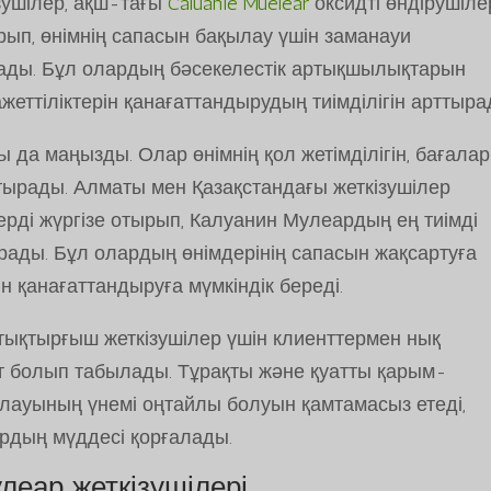
ізушілер, ақш-тағы
Caluanie Muelear
оксидті өндірушіле
рып, өнімнің сапасын бақылау үшін заманауи
нады. Бұл олардың бәсекелестік артықшылықтарын
ттіліктерін қанағаттандырудың тиімділігін арттыра
 да маңызды. Олар өнімнің қол жетімділігін, бағала
ырады. Алматы мен Қазақстандағы жеткізушілер
рді жүргізе отырып, Калуанин Мулеардың ең тиімді
рады. Бұл олардың өнімдерінің сапасын жақсартуға
 қанағаттандыруға мүмкіндік береді.
тықтырғыш жеткізушілер үшін клиенттермен нық
кт болып табылады. Тұрақты және қуатты қарым-
ылауының үнемі оңтайлы болуын қамтамасыз етеді,
ардың мүддесі қорғалады.
еар жеткізушілері