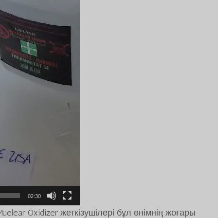
02:30
elear Oxidizer жеткізушілері бұл өнімнің жоғары