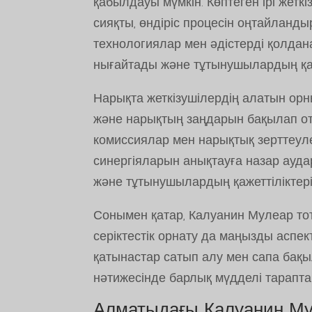
қабылдауы мүмкін. Көптеген ірі жетк
сияқты, өндіріс процесін оңтайланды
технологиялар мен әдістерді қолда
нығайтады және тұтынушылардың қаже
Нарықта жеткізушілердің алатын орны
және нарықтың заңдарын бақылап от
комиссиялар мен нарықтық зерттеуле
синергіяларын анықтауға назар ауда
және тұтынушылардың қажеттіліктерін
Сонымен қатар, Калуанин Мулеар то
серіктестік орнату да маңызды аспе
қатынастар сатып алу мен сапа бақ
нәтижесінде барлық мүдделі тарапт
Алматыдағы Калуанин Мул