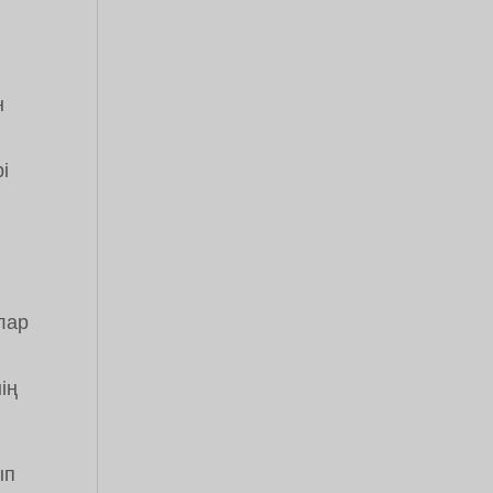
н
і
лар
ің
ып