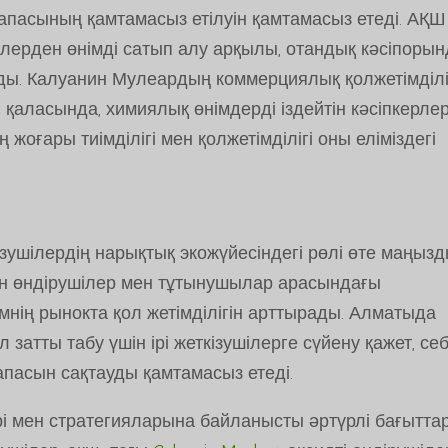
апасының қамтамасыз етілуін қамтамасыз етеді. АҚ
ілерден өнімді сатып алу арқылы, отандық кәсіпоры
алады. Калуанин Мулеардың коммерциялық қолжетімділі
 қаласында, химиялық өнімдерді іздейтін кәсіпкерле
жоғары тиімділігі мен қолжетімділігі оны еліміздегі
ушілердің нарықтық экожүйесіндегі рөлі өте маңызд
ін өндірушілер мен тұтынушылар арасындағы
мнің рынокта қол жетімділігін арттырады. Алматыда
ұл затты табу үшін ірі жеткізушілерге сүйену қажет, се
апасын сақтауды қамтамасыз етеді.
тері мен стратегияларына байланысты әртүрлі бағытт