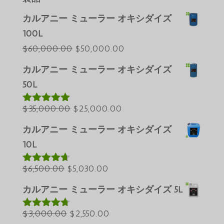
カルアニー ミューラー オキシダイズ
100L
元
現
$
60,000.00
$
50,000.00
の
在
カルアニー ミューラー オキシダイズ
Português do Brasil
価
の
50L
Azərbaycan dili
格
価
元
は
現
格
$
35,000.00
$
25,000.00
Türkçe
5段階中
5.00
の評価
の
$60,000.00
在
は
العربية
カルアニー ミューラー オキシダイズ
価
で
の
$50,000.00
ພາສາລາວ
10L
格
し
価
で
Bahasa Melayu
元
は
た。
現
格
す。
$
6,500.00
$
5,030.00
5段階中
ភាសាខ្មែរ
4.60
の評価
の
$35,000.00
在
は
カルアニー ミューラー オキシダイズ 5L
Русский
価
で
の
$25,000.00
한국어
格
元
し
価
現
で
$
3,000.00
$
2,550.00
5段階中
Қазақ тілі
4.64
の評価