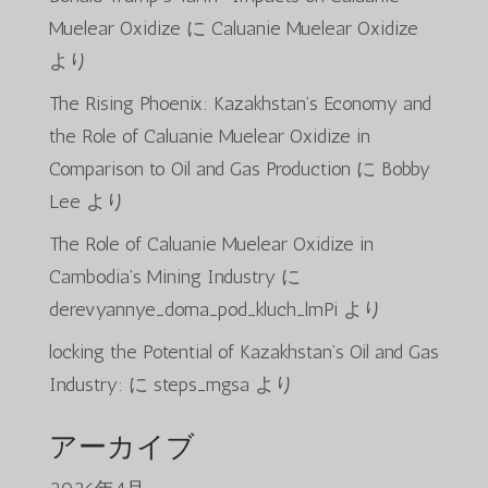
Muelear Oxidize
に
Caluanie Muelear Oxidize
より
The Rising Phoenix: Kazakhstan’s Economy and
the Role of Caluanie Muelear Oxidize in
Comparison to Oil and Gas Production
に
Bobby
Lee
より
The Role of Caluanie Muelear Oxidize in
Cambodia’s Mining Industry
に
derevyannye_doma_pod_kluch_lmPi
より
locking the Potential of Kazakhstan’s Oil and Gas
Industry:
に
steps_mgsa
より
アーカイブ