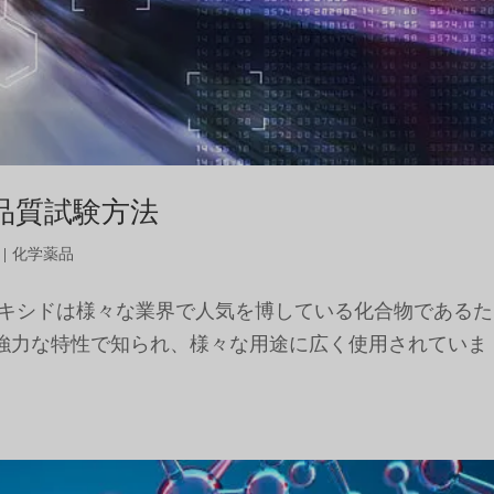
izeの品質試験方法
|
化学薬品
オキシドは様々な業界で人気を博している化合物であるた
強力な特性で知られ、様々な用途に広く使用されていま