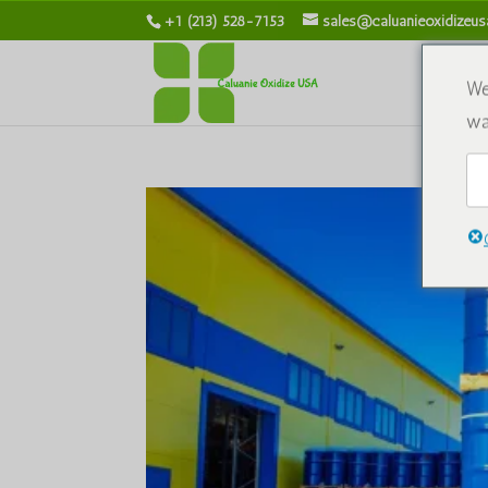
+1 (213) 528-7153
sales@caluanieoxidizeu
私た
We
wa