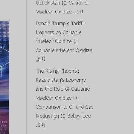
Uzbekistan
に
Caluanie
Muelear Oxidize
より
Donald Trump’s Tariff-
Impacts on Caluanie
Muelear Oxidize
に
Caluanie Muelear Oxidize
より
The Rising Phoenix:
Kazakhstan’s Economy
and the Role of Caluanie
Muelear Oxidize in
Comparison to Oil and Gas
Production
に
Bobby Lee
より