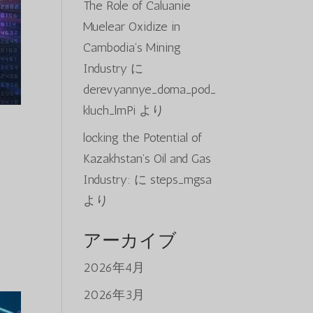
The Role of Caluanie
Muelear Oxidize in
Cambodia’s Mining
Industry
に
derevyannye_doma_pod_
kluch_lmPi
より
locking the Potential of
Kazakhstan’s Oil and Gas
Industry:
に
steps_mgsa
より
アーカイブ
2026年4月
2026年3月