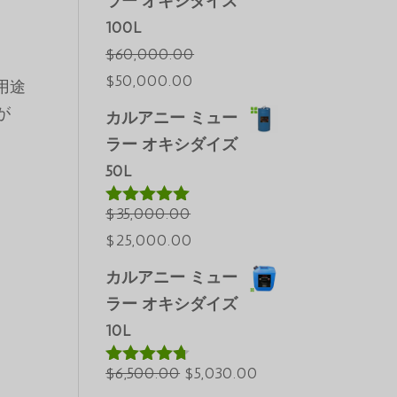
ラー オキシダイズ
100L
$
60,000.00
元
現
$
50,000.00
な用途
の
在
が
カルアニー ミュー
価
の
ラー オキシダイズ
格
価
50L
は
格
$60,000.00
は
$
35,000.00
5段階中
5.00
の評価
で
元
現
$50,000.00
$
25,000.00
Português do Brasil
し
の
在
で
カルアニー ミュー
Azərbaycan dili
た。
価
の
す。
ラー オキシダイズ
Türkçe
格
価
10L
العربية
は
格
$35,000.00
元
は
現
$
6,500.00
$
5,030.00
ພາສາລາວ
5段階中
4.60
の評価