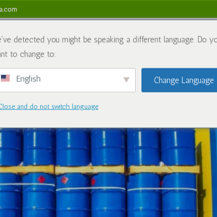
sa.com
ちについて
化学薬品
ブログ
お問い合わせ
返金お
've detected you might be speaking a different language. Do y
nt to change to:
English
Change Language
Close and do not switch language