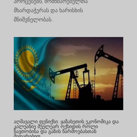
პროცესებს, მომხმარებელთა
მხარდაჭერას და ხარისხის
მნიშვნელობას...
აღმავალი ფენიქსი: ყაზახეთის ეკონომიკა და
კალუანიე მუელეარ ოქსიდის როლი
ნავთობისა და გაზის წარმოებასთან
შედარებით