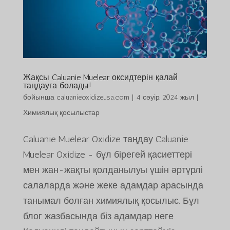
Жақсы Caluanie Muelear оксидтерін қалай
таңдауға болады!
бойынша
caluanieoxidizeusa.com
|
4 сәуір, 2024 жыл
|
Химиялық қосылыстар
Caluanie Muelear Oxidize таңдау Caluanie
Muelear Oxidize - бұл бірегей қасиеттері
мен жан-жақты қолданылуы үшін әртүрлі
салаларда және жеке адамдар арасында
танымал болған химиялық қосылыс. Бұл
блог жазбасында біз адамдар неге