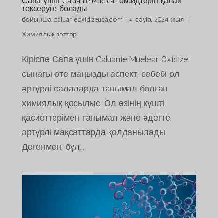
Сапа үшін Caluanie Muelear оксидтерін қалай
тексеруге болады
бойынша
caluanieoxidizeusa.com
|
4 сәуір, 2024 жыл
|
Химиялық заттар
Кіріспе Сапа үшін Caluanie Muelear Oxidize
сынағы өте маңызды аспект, себебі ол
әртүрлі салаларда танымал болған
химиялық қосылыс. Ол өзінің күшті
қасиеттерімен танымал және әдетте
әртүрлі мақсаттарда қолданылады.
Дегенмен, бұл...