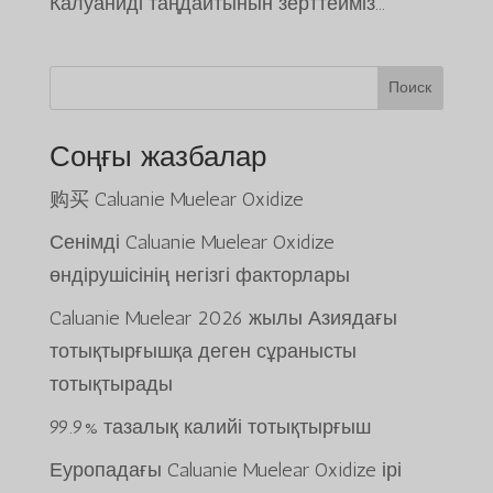
Калуаниді таңдайтынын зерттейміз...
Поиск
Соңғы жазбалар
购买 Caluanie Muelear Oxidize
Сенімді Caluanie Muelear Oxidize
өндірушісінің негізгі факторлары
Caluanie Muelear 2026 жылы Азиядағы
тотықтырғышқа деген сұранысты
тотықтырады
99.9% тазалық калийі тотықтырғыш
Еуропадағы Caluanie Muelear Oxidize ірі