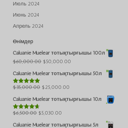
Июль 2024
Июнь 2024
Апрель 2024
Өнімдер
Caluanie Muelear тотықтырғышы 100л
Português do Brasil
Бастапқы
Ағымдағы
$
60,000.00
$
50,000.00
Azərbaycan dili
бағасы:
бағасы:
Caluanie Muelear тотықтырғышы 50л
$60,000.00.
$50,000.00.
Türkçe
Бастапқы
Ағымдағы
$
35,000.00
$
25,000.00
العربية
5-тен
5.00
деп
бағасы:
бағасы:
ພາສາລາວ
бағаланды
Caluanie Muelear тотықтырғышы 10л
$35,000.00.
$25,000.00.
Bahasa Melayu
Бастапқы
Ағымдағы
$
6,500.00
$
5,030.00
5-тен
4.60
ភាសាខ្មែរ
деп
бағасы:
бағасы:
бағаланды
Caluanie Muelear тотықтырғышы 5л
Русский