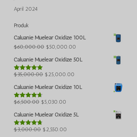
April 2024
Produk
Português do Brasil
Caluanie Muelear Oxidize 100L
Azərbaycan dili
Harga
Harga
$
60,000.00
$
50,000.00
asal
semasa
Türkçe
Caluanie Muelear Oxidize 50L
ialah:
ialah:
العربية
Harga
$60,000.00.
Harga
$50,000.00.
$
35,000.00
$
25,000.00
Dinilai
5.00
ພາສາລາວ
daripada 5
asal
semasa
ភាសាខ្មែរ
Caluanie Muelear Oxidize 10L
ialah:
ialah:
Русский
Harga
$35,000.00.
Harga
$25,000.00.
$
6,500.00
$
5,030.00
Dinilai
한국어
4.60
asal
semasa
daripada 5
Caluanie Muelear Oxidize 5L
Қазақ тілі
ialah:
ialah:
ქართული
$6,500.00.
Harga
$5,030.00.
Harga
$
3,000.00
$
2,550.00
Dinilai
4.64
日本語