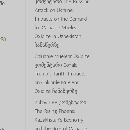
კომენტარი
The Russian
ი,
Attack on Ukraine:
Impacts on the Demand
for Caluanie Muelear
Oxidize in Uzbekistan
იე
ჩანაწერზე
Caluanie Muelear Oxidize
კომენტარი
Donald
Trump’s Tariff-Impacts
on Caluanie Muelear
Oxidize
ჩანაწერზე
Bobby Lee
კომენტარი
The Rising Phoenix:
Kazakhstan’s Economy
and the Role of Caluanie