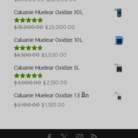
Azərbaycan dili
ເດີມ
ປະຈຸບັນ:
Caluanie Muelear Oxidize 50L
ແມ່ນ:
$50,000.00.
Türkçe
ລາຄາ
$60,000.00.
ລາຄາ
$
35,000.00
$
25,000.00
العربية
ໃຫ້ຄະແນນ
5.00
ຈາກ
ເດີມ
ປະຈຸບັນ:
Bahasa Melayu
ທັງໝົດ 5
Caluanie Muelear Oxidize 10L
ແມ່ນ:
$25,000.00.
ភាសាខ្មែរ
ລາຄາ
$35,000.00.
ລາຄາ
$
6,500.00
$
5,030.00
ໃຫ້ຄະແນນ
Русский
4.60
ຈາກ
ເດີມ
ປະຈຸບັນ:
ທັງໝົດ 5
Caluanie Muelear Oxidize 5L
한국어
ແມ່ນ:
$5,030.00.
Қазақ тілі
$6,500.00.
ລາຄາ
ລາຄາ
$
3,000.00
$
2,550.00
ໃຫ້ຄະແນນ
ქართული
4.64
ຈາກ
ເດີມ
ປະຈຸບັນ:
ທັງໝົດ 5
Caluanie Muelear Oxidize 1.5 ລິດ
日本語
ແມ່ນ:
$2,550.00.
ລາຄາ
ລາຄາ
$
2,100.00
$
1,550.00
Deutsch (Sie)
$3,000.00.
ເດີມ
ປະຈຸບັນ:
O‘zbekcha
ແມ່ນ:
$1,550.00.
Tiếng Việt
$2,100.00.