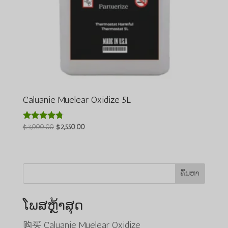
Caluanie Muelear Oxidize 5L
ລາຄາ
ລາຄາ
$
3,000.00
$
2,550.00
ໃຫ້ຄະແນນ
4.64
ເດີມ
ປະຈຸບັນ:
ຈາກທັງໝົດ
ແມ່ນ:
$2,550.00.
5
$3,000.00.
ຄົ້ນຫາ
ໂພສຫຼ້າສຸດ
购买 Caluanie Muelear Oxidize