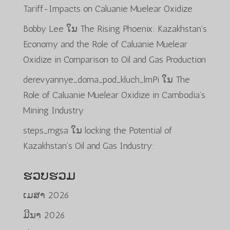
Tariff-Impacts on Caluanie Muelear Oxidize
Bobby Lee
ໃນ
The Rising Phoenix: Kazakhstan’s
Economy and the Role of Caluanie Muelear
Oxidize in Comparison to Oil and Gas Production
derevyannye_doma_pod_kluch_lmPi
ໃນ
The
Role of Caluanie Muelear Oxidize in Cambodia’s
Mining Industry
steps_mgsa
ໃນ
locking the Potential of
Kazakhstan’s Oil and Gas Industry:
ຮວບຮວມ
ເມສາ 2026
ມີນາ 2026