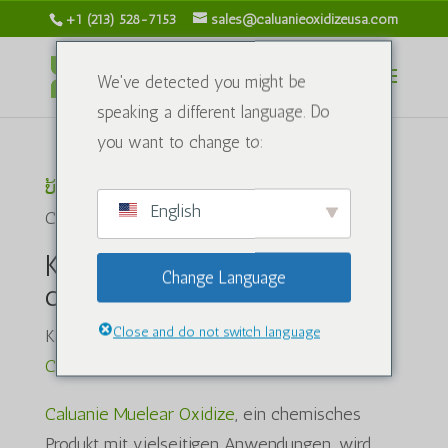
+1 (213) 528-7153
sales@caluanieoxidizeusa.com
We've detected you might be
speaking a different language. Do
you want to change to:
ບ້ານ
/ ຜະລິດຕະພັນທີ່ແທັກດ້ວຍຄຳວ່າ "Kaufen
English
Caluanie muelear oxidize"
Kaufen Caluanie mueear
Change Language
oxidize
Close and do not switch language
Kaufen Caluanie Muelear Oxidize,
Wo kann ich
Caluanie Muelear Oxidize kaufen
Caluanie Muelear Oxidize
, ein chemisches
Produkt mit vielseitigen Anwendungen, wird