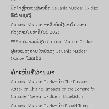
ປັດໄຈຫຼັກຂອງຜູ້ຜະລິດ Caluanie Muelear Oxidize
ທີ່ໜ້າເຊື່ອຖື
Caluanie Muelear ຜະລິດອົກຊີເຈນໃນຄວາມ
ຕ້ອງການໃນອາຊີໃນປີ 2026
99.9% ຄວາມບໍລິສຸດ Caluanie Muelear Oxidize
ຜູ້ສະໜອງລາຍໃຫຍ່ຂອງ Caluanie Muelear
Oxidize ໃນເອີຣົບ
ຄຳເຫັນທີ່ຜ່ານມາ
Caluanie Muelear Oxidize
ໃນ
The Russian
Attack on Ukraine: Impacts on the Demand for
Caluanie Muelear Oxidize in Uzbekistan
Caluanie Muelear Oxidize
ໃນ
Donald Trump’s