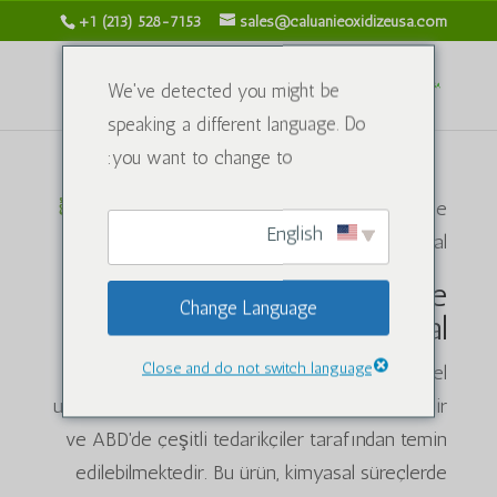
+1 (213) 528-7153
sales@caluanieoxidizeusa.com
We've detected you might be
speaking a different language. Do
you want to change to:
ບ້ານ
/ ຜະລິດຕະພັນທີ່ແທັກດ້ວຍຄຳວ່າ "Caluanie
English
muelear oxidize satın al"
Caluanie muelear oxidize
Change Language
satın al
Close and do not switch language
Caluanie mueear oxidize
, özellikle endüstriyel
uygulamalarda kullanılan bir oksitleyici maddedir
ve ABD'de çeşitli tedarikçiler tarafından temin
edilebilmektedir. Bu ürün, kimyasal süreçlerde