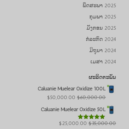
ພຶດສະພາ 2025
ກຸມພາ 2025
ມັງກອນ 2025
ກໍລະກົດ 2024
ມິຖຸນາ 2024
ເມສາ 2024
ຜະລິດຕະພັນ
Caluanie Muelear Oxidize 100L
Português do Brasil
ລາຄາ
ລາຄາ
$
50,000.00
$
60,000.00
Azərbaycan dili
ປະຈຸບັນ:
ເດີມ
Caluanie Muelear Oxidize 50L
$50,000.00.
ແມ່ນ:
Türkçe
ລາຄາ
$60,000.00.
ລາຄາ
$
25,000.00
$
35,000.00
العربية
ໃຫ້ຄະແນນ