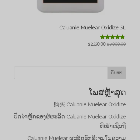
Caluanie Muelear Oxidize 5L
ລາຄາ
ລາຄາ
$
2,550.00
$
3,000.00
ໃຫ້ຄະແນນ
4.64
ປະຈຸບັນ:
ເດີມ
ຈາກທັງໝົດ
$2,550.00.
ແມ່ນ:
5
$3,000.00.
ຄົ້ນຫາ
ໂພສຫຼ້າສຸດ
购买 Caluanie Muelear Oxidize
ປັດໄຈຫຼັກຂອງຜູ້ຜະລິດ Caluanie Muelear Oxidize
ທີ່ໜ້າເຊື່ອຖື
Caluanie Muelear ຜະລິດອົກຊີເຈນໃນຄວາມ