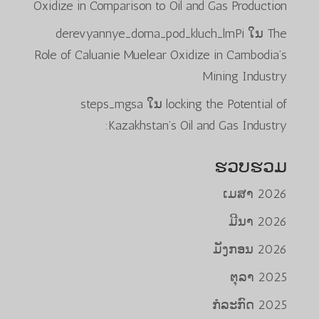
Oxidize in Comparison to Oil and Gas Production
derevyannye_doma_pod_kluch_lmPi
ໃນ
The
Role of Caluanie Muelear Oxidize in Cambodia’s
Mining Industry
steps_mgsa
ໃນ
locking the Potential of
Kazakhstan’s Oil and Gas Industry:
ຮວບຮວມ
ເມສາ 2026
ມີນາ 2026
ມັງກອນ 2026
ຕຸລາ 2025
ກໍລະກົດ 2025