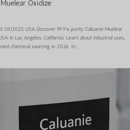
 Muelear Oxidize
E OXIDIZE USA Discover 99.9% purity Caluanie Muelear
 in Los Angeles, California. Learn about industrial uses,
usted chemical sourcing in 2026. In...