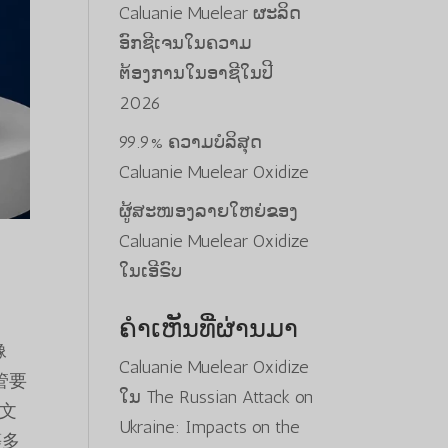
Caluanie Muelear ຜະລິດ
ອົກຊີເຈນໃນຄວາມ
ຕ້ອງການໃນອາຊີໃນປີ
2026
99.9% ຄວາມບໍລິສຸດ
Caluanie Muelear Oxidize
ຜູ້ສະໜອງລາຍໃຫຍ່ຂອງ
Caluanie Muelear Oxidize
ໃນເອີຣົບ
ຄຳເຫັນທີ່ຜ່ານມາ
像
Caluanie Muelear Oxidize
监管要
ໃນ
The Russian Attack on
文
Ukraine: Impacts on the
等多