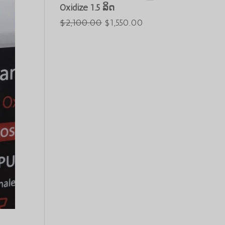
ແມ່ນ:
$2,550.00.
Oxidize 1.5 ລິດ
$3,000.00.
ລາຄາ
ລາຄາ
$
2,100.00
$
1,550.00
ເດີມ
ປະຈຸບັນ:
ແມ່ນ:
$1,550.00.
$2,100.00.