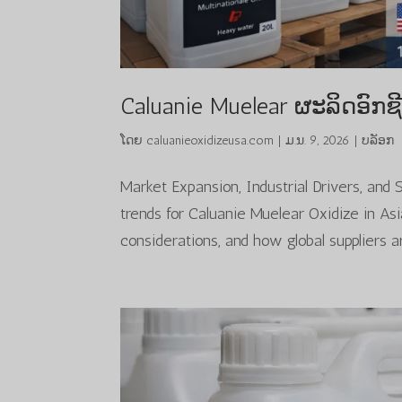
Caluanie Muelear ຜະລິດອົ
ໂດຍ
caluanieoxidizeusa.com
|
ມ.ນ. 9, 2026
|
ບລັອກ
Market Expansion, Industrial Drivers, and
trends for Caluanie Muelear Oxidize in Asi
considerations, and how global suppliers ar