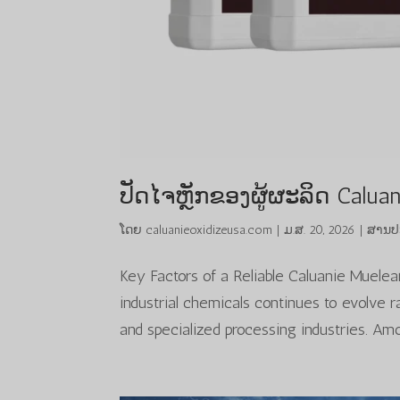
ປັດໄຈຫຼັກຂອງຜູ້ຜະລິດ Caluani
ໂດຍ
caluanieoxidizeusa.com
|
ມ.ສ. 20, 2026
|
ສານປ
Key Factors of a Reliable Caluanie Muele
industrial chemicals continues to evolve r
and specialized processing industries. Amo