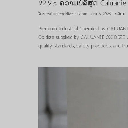
99.9% ຄວາມບໍລິສຸດ Caluanie
ໂດຍ
caluanieoxidizeusa.com
|
ມ.ນ. 8, 2026
|
ບລັອກ
Premium Industrial Chemical by CALUANI
Oxidize supplied by CALUANIE OXIDIZE USA
quality standards, safety practices, and tr