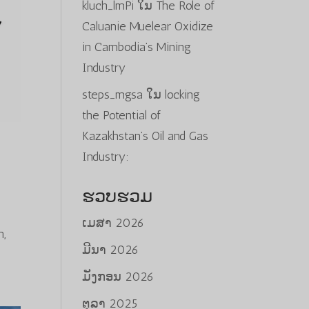
kluch_lmPi
ໃນ
The Role of
Caluanie Muelear Oxidize
in Cambodia’s Mining
Industry
steps_mgsa
ໃນ
locking
the Potential of
Kazakhstan’s Oil and Gas
Industry:
ຮວບຮວມ
ເມສາ 2026
h,
ມີນາ 2026
ມັງກອນ 2026
ຕຸລາ 2025