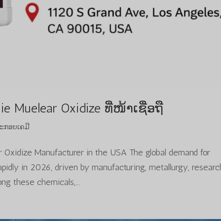
e Muelear Oxidize ທີ່ໜ້າເຊື່ອຖື
ະກອບເຄມີ
ar Oxidize Manufacturer in the USA The global demand for
apidly in 2026, driven by manufacturing, metallurgy, researc
ng these chemicals,...