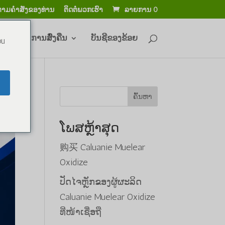
ຕາມ​ຄໍາ​ສັ່ງ​ຂອງ​ທ່ານ​
ຕິດຕໍ່ພວກເຮົາ
ລາຍການ 0
ິນ ແລະ ການສົ່ງຄືນ
ບັນຊີຂອງຂ້ອຍ
ou
ຄົ້ນຫາ
ໂພສຫຼ້າສຸດ
购买 Caluanie Muelear
Oxidize
ປັດໄຈຫຼັກຂອງຜູ້ຜະລິດ
Caluanie Muelear Oxidize
ທີ່ໜ້າເຊື່ອຖື