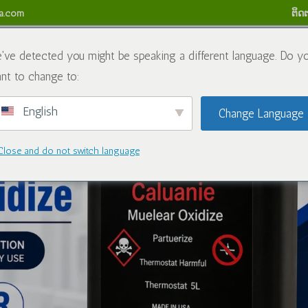
sa.com
ຕິດ​
ເຮົາ
ສານເຄມີ
ບລັອກ
ຕິດຕໍ່ພວກເຮົາ
ນະໂຍບາຍການຄືນເງ
've detected you might be speaking a different language. Do y
nt to change to:
English
Change Language
Close and do not switch language