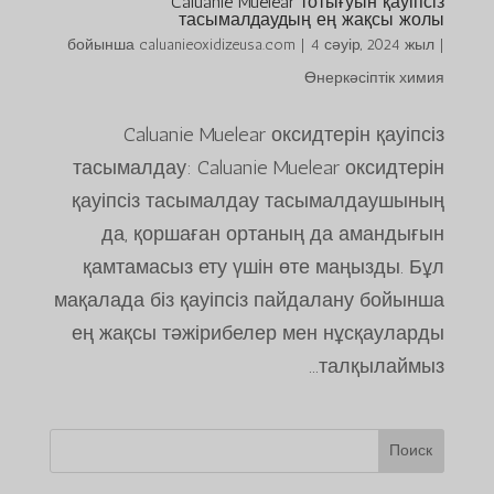
Caluanie Muelear тотығуын қауіпсіз
тасымалдаудың ең жақсы жолы
бойынша
caluanieoxidizeusa.com
|
4 сәуір, 2024 жыл
|
Өнеркәсіптік химия
Caluanie Muelear оксидтерін қауіпсіз
тасымалдау: Caluanie Muelear оксидтерін
қауіпсіз тасымалдау тасымалдаушының
да, қоршаған ортаның да амандығын
қамтамасыз ету үшін өте маңызды. Бұл
мақалада біз қауіпсіз пайдалану бойынша
ең жақсы тәжірибелер мен нұсқауларды
талқылаймыз...
Поиск