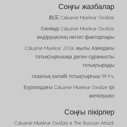
Соңғы жазбалар
购买 Caluanie Muelear Oxidize
Сенімді Caluanie Muelear Oxidize
өндірушісінің негізгі факторлары
Caluanie Muelear 2026 жылы Азиядағы
тотықтырғышқа деген сұранысты
тотықтырады
99.9% тазалық калийі тотықтырғыш
Еуропадағы Caluanie Muelear Oxidize ірі
жеткізушісі
Соңғы пікірлер
Caluanie Muelear Oxidize
к
The Russian Attack