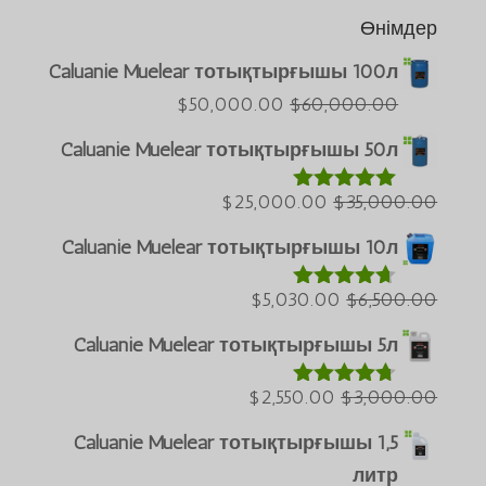
Өнімдер
Caluanie Muelear тотықтырғышы 100л
Português do Brasil
Ағымдағы
Бастапқы
$
50,000.00
$
60,000.00
Azərbaycan dili
бағасы:
бағасы:
Caluanie Muelear тотықтырғышы 50л
$50,000.00.
$60,000.00.
Türkçe
Ағымдағы
Бастапқы
$
25,000.00
$
35,000.00
العربية
5.00
5-тен
деп
бағасы:
бағасы:
ພາສາລາວ
бағаланды
Caluanie Muelear тотықтырғышы 10л
$25,000.00.
$35,000.00.
Bahasa Melayu
Ағымдағы
Бастапқы
$
5,030.00
$
6,500.00
4.60
5-тен
ភាសាខ្មែរ
деп
бағасы:
бағасы:
бағаланды
Caluanie Muelear тотықтырғышы 5л
Русский
$5,030.00.
$6,500.00.
한국어
Ағымдағы
Бастапқы
$
2,550.00
$
3,000.00
4.64
5-тен
ქართული
деп
бағасы:
бағасы:
бағаланды
Caluanie Muelear тотықтырғышы 1,5
日本語
$2,550.00.
$3,000.00.
литр