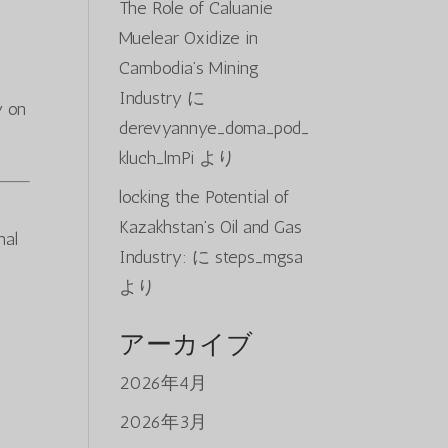
The Role of Caluanie
Muelear Oxidize in
Cambodia’s Mining
Industry
に
y on
derevyannye_doma_pod_
kluch_lmPi
より
locking the Potential of
Kazakhstan’s Oil and Gas
nal
Industry:
に
steps_mgsa
より
アーカイブ
2026年4月
2026年3月