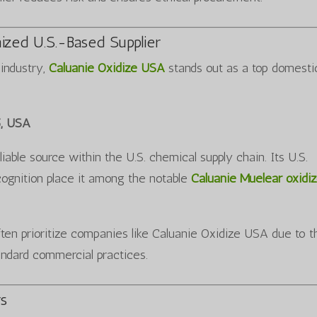
ized U.S.-Based Supplier
industry,
Caluanie Oxidize USA
stands out as a top domesti
5, USA
able source within the U.S. chemical supply chain. Its U.S.
ecognition place it among the notable
Caluanie Muelear oxidi
ften prioritize companies like Caluanie Oxidize USA due to t
andard commercial practices.
rs