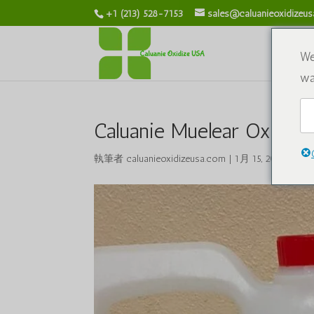
+1 (213) 528-7153
sales@caluanieoxidizeu
私た
We
wa
Caluanie Muelear Oxidize
執筆者
caluanieoxidizeusa.com
|
1月 15, 2026
|
化