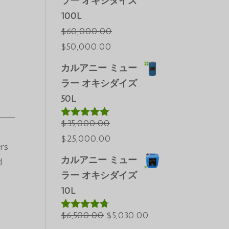
ラー オキシダイズ
100L
$
60,000.00
元
現
$
50,000.00
の
在
カルアニー ミュー
価
の
ラー オキシダイズ
格
価
50L
は
格
$60,000.00
は
$
35,000.00
5段階中
5.00
の評価
で
元
現
$50,000.00
$
25,000.00
ers
し
の
在
で
カルアニー ミュー
d
た。
価
の
す。
ラー オキシダイズ
格
価
10L
は
格
t
$35,000.00
元
は
現
$
6,500.00
$
5,030.00
5段階中
4.60
の評価