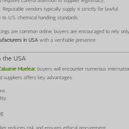
requires careful attention to supplier legitimacy,
Reputable vendors typically supply it strictly for lawful
 to U.S. chemical handling standards.
stings are common online, buyers are encouraged to rely onl
ufacturers in USA
with a verifiable presence.
n the USA
Caluanie Muelear
, buyers will encounter numerous internatio
d suppliers offers key advantages:
ons
lity
ng
ier reduces risk and ensures ethical procurement.