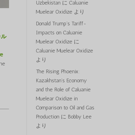
Uzbekistan
に
Caluanie
Muelear Oxidize
より
Donald Trump’s Tariff-
Impacts on Caluanie
カル
Muelear Oxidize
に
Caluanie Muelear Oxidize
re
より
the
The Rising Phoenix:
Kazakhstan’s Economy
and the Role of Caluanie
Muelear Oxidize in
Comparison to Oil and Gas
Production
に
Bobby Lee
より