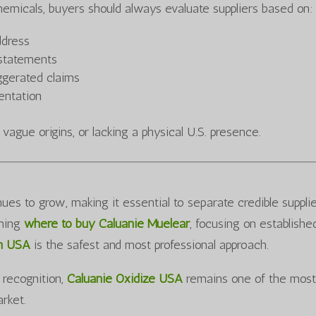
chemicals, buyers should always evaluate suppliers based on:
ddress
statements
ggerated claims
entation
, vague origins, or lacking a physical U.S. presence.
ues to grow, making it essential to separate credible suppli
ching
where to buy Caluanie Muelear
, focusing on establishe
in USA
is the safest and most professional approach.
 recognition,
Caluanie Oxidize USA
remains one of the mos
arket.