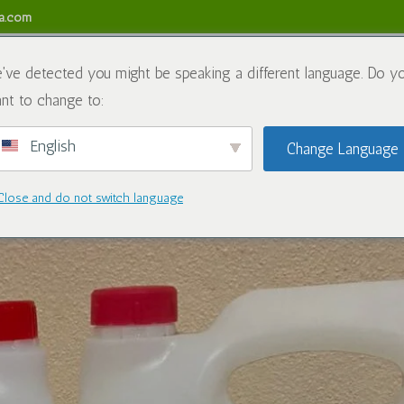
sa.com
ちについて
化学薬品
ブログ
お問い合わせ
返金お
've detected you might be speaking a different language. Do y
nt to change to:
English
Change Language
 Suppliers in USA
Close and do not switch language
学薬品
|
コメント0件