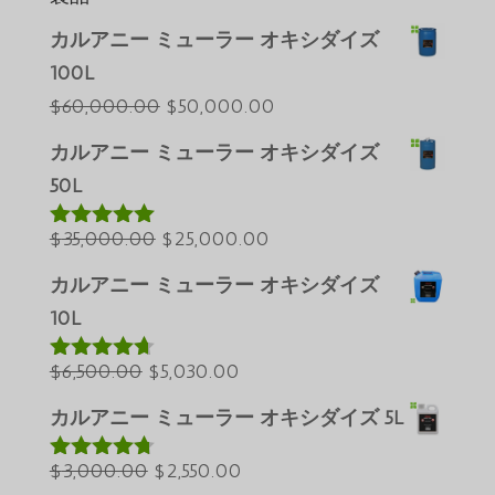
カルアニー ミューラー オキシダイズ
100L
元
現
$
60,000.00
$
50,000.00
の
在
カルアニー ミューラー オキシダイズ
Português do Brasil
価
の
50L
Azərbaycan dili
格
価
元
は
現
格
$
35,000.00
$
25,000.00
Türkçe
5段階中
5.00
の評価
の
$60,000.00
在
は
العربية
カルアニー ミューラー オキシダイズ
価
で
の
$50,000.00
ພາສາລາວ
10L
格
し
価
で
Bahasa Melayu
元
は
た。
現
格
す。
$
6,500.00
$
5,030.00
5段階中
ភាសាខ្មែរ
4.60
の評価
の
$35,000.00
在
は
カルアニー ミューラー オキシダイズ 5L
Русский
価
で
の
$25,000.00
한국어
格
元
し
価
現
で
$
3,000.00
$
2,550.00
5段階中
Қазақ тілі
4.64
の評価