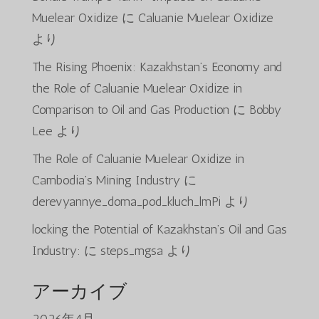
Muelear Oxidize
に
Caluanie Muelear Oxidize
より
The Rising Phoenix: Kazakhstan’s Economy and
the Role of Caluanie Muelear Oxidize in
Comparison to Oil and Gas Production
に
Bobby
Lee
より
The Role of Caluanie Muelear Oxidize in
Cambodia’s Mining Industry
に
derevyannye_doma_pod_kluch_lmPi
より
locking the Potential of Kazakhstan’s Oil and Gas
Industry:
に
steps_mgsa
より
アーカイブ
2026年4月