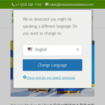
+1 (213) 528-7153
sales@caluanieoxidizeusa.com
We've detected you might be
speaking a different language. Do
you want to change to:
English
Change Language
Close and do not switch language