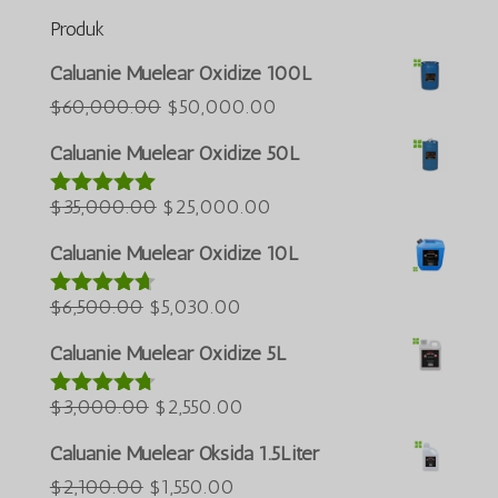
Produk
Português do Brasil
Caluanie Muelear Oxidize 100L
Azərbaycan dili
Harga
Harga
$
60,000.00
$
50,000.00
asal
semasa
Türkçe
Caluanie Muelear Oxidize 50L
ialah:
ialah:
العربية
Harga
$60,000.00.
Harga
$50,000.00.
$
35,000.00
$
25,000.00
Dinilai
5.00
ພາສາລາວ
daripada 5
asal
semasa
ភាសាខ្មែរ
Caluanie Muelear Oxidize 10L
ialah:
ialah:
Русский
Harga
$35,000.00.
Harga
$25,000.00.
$
6,500.00
$
5,030.00
Dinilai
한국어
4.60
asal
semasa
daripada 5
Caluanie Muelear Oxidize 5L
Қазақ тілі
ialah:
ialah:
ქართული
$6,500.00.
Harga
$5,030.00.
Harga
$
3,000.00
$
2,550.00
Dinilai
4.64
日本語
asal
semasa
daripada 5
Caluanie Muelear Oksida 1.5Liter
Deutsch (Sie)
ialah:
ialah:
Harga
Harga
$
2,100.00
$
1,550.00