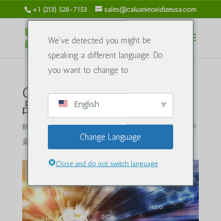
+1 (213) 528-7153
sales@caluanieoxidizeusa.com
We've detected you might be
speaking a different language. Do
you want to change to:
Caluanie Muelear Oxidizeの
English
品質試験方法
執筆者
caluanieoxidizeusa.com
|
2024 年 4 月 4 日
|
化学
Change Language
薬品
|
コメント0件
Close and do not switch language