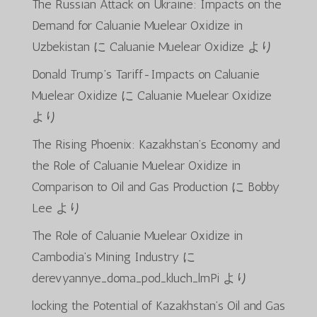
The Russian Attack on Ukraine: Impacts on the
Demand for Caluanie Muelear Oxidize in
Uzbekistan
に
Caluanie Muelear Oxidize
より
Donald Trump’s Tariff-Impacts on Caluanie
Muelear Oxidize
に
Caluanie Muelear Oxidize
より
The Rising Phoenix: Kazakhstan’s Economy and
the Role of Caluanie Muelear Oxidize in
Comparison to Oil and Gas Production
に
Bobby
Lee
より
The Role of Caluanie Muelear Oxidize in
Cambodia’s Mining Industry
に
derevyannye_doma_pod_kluch_lmPi
より
locking the Potential of Kazakhstan’s Oil and Gas