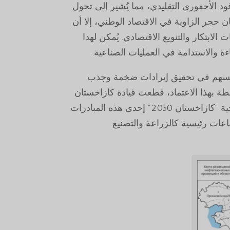
قود الأحفوري التقليدي، مما يُشير إلى تحول
 حجر الزاوية في الاقتصاد الوطني، إلا أن
 الابتكار والتنويع الاقتصادي. يُمكن لهذا
فاءة والاستدامة في العمليات الصناعية.
ذ يُسهم في تحقيق إيرادات ضخمة وجذب
بطة بهذا الاعتماد، قطعت قيادة كازاخستان
خطوات واسعة نحو توسيع قاعدتها الاقتصادية. ويُعدّ إطلاق استراتيجية "كازاخستان 2050" إحدى هذه المبادرات
اعات رئيسية كالزراعة والتصنيع