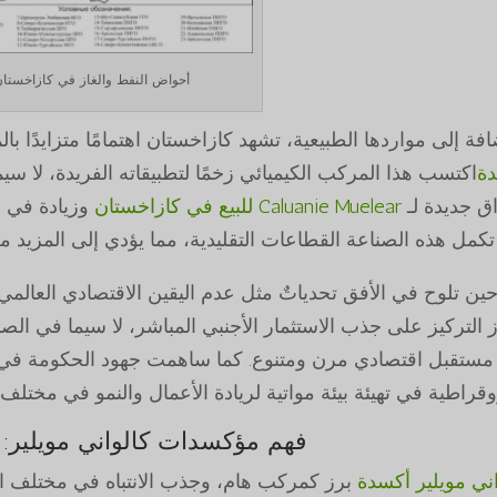
أحواض النفط والغاز في كازاخستا
افة إلى مواردها الطبيعية، تشهد كازاخستان اهتمامًا متزايدًا بال
ة
اكتسب هذا المركب الكيميائي زخمًا لتطبيقاته الفريدة، لا سي
ق جديدة لـ
Caluanie Muelear للبيع في كازاخستان
وزيادة في
م
تكمل هذه الصناعة القطاعات التقليدية، مما يؤدي إلى المزيد من
ين تلوح في الأفق تحدياتٌ مثل عدم اليقين الاقتصادي العالمي 
رز التركيز على جذب الاستثمار الأجنبي المباشر، لا سيما في الص
ء مستقبل اقتصادي مرن ومتنوع. كما ساهمت جهود الحكومة في تش
روقراطية في تهيئة بيئة مواتية لريادة الأعمال والنمو في مختلف
فهم مؤكسدات كالواني مويلير:
اني مويلير أكسدة
برز كمركب هام، وجذب الانتباه في مختلف 