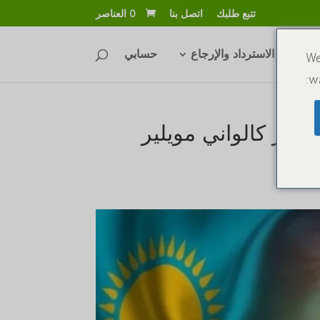
تتبع طلبك
اتصل بنا
‏ 0 العناصر
سياسة الاسترداد والإرجاع
حسابي
We
wa
ودور كالواني مويلير