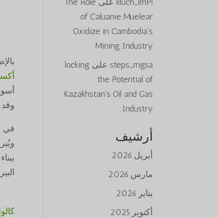
kluch_lmPi
على
The Role
of Caluanie Muelear
Oxidize in Cambodia’s
Mining Industry
بالإض
steps_mgsa
على
locking
أكسد
the Potential of
أسوا
Kazakhstan’s Oil and Gas
وقد 
Industry:
في ح
أرشيف
ويُب
أبريل 2026
ببنا
البي
مارس 2026
يناير 2026
كالو
أكتوبر 2025