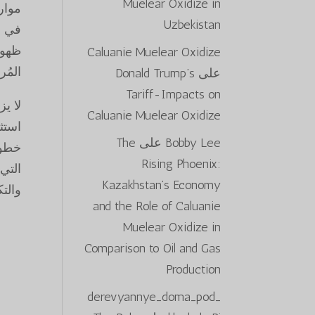
Muelear Oxidize in
موارد
Uzbekistan
في ا
ظهور
Caluanie Muelear Oxidize
المُر
على
Donald Trump’s
Tariff-Impacts on
لا ي
Caluanie Muelear Oxidize
استث
Bobby Lee
على
The
Rising Phoenix:
التي
Kazakhstan’s Economy
والتك
and the Role of Caluanie
Muelear Oxidize in
Comparison to Oil and Gas
Production
derevyannye_doma_pod_