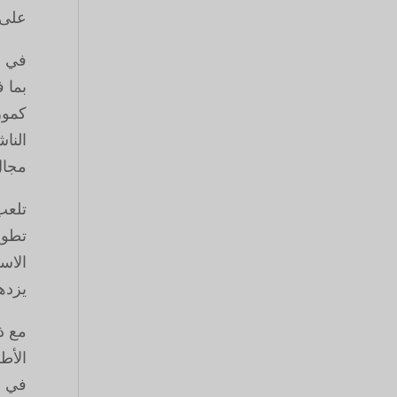
على ت
في ا
بما 
كمور
النا
مجال 
تلعب
تطوي
الاس
يزده
مع ذ
الأط
في ظ