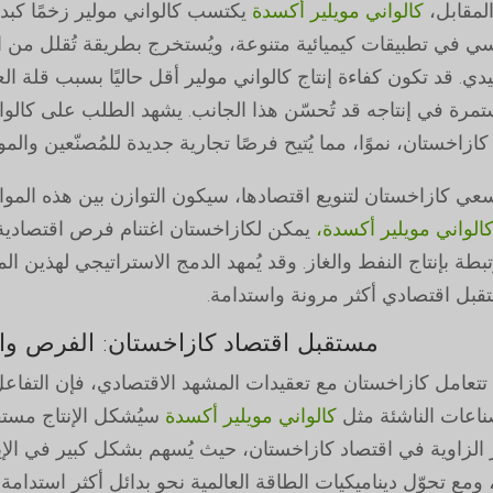
لمقابل،
كالواني مويلير أكسدة
يكتسب كالواني مولير زخمًا كبدي
ي في تطبيقات كيميائية متنوعة، ويُستخرج بطريقة تُقلل من البصم
يدي. قد تكون كفاءة إنتاج كالواني مولير أقل حاليًا بسبب قلة الع
ستمرة في إنتاجه قد تُحسّن هذا الجانب. يشهد الطلب على كال
ازاخستان، نموًا، مما يُتيح فرصًا تجارية جديدة للمُصنّعين وال
عي كازاخستان لتنويع اقتصادها، سيكون التوازن بين هذه الموارد 
الواني مويلير أكسدة،
يمكن لكازاخستان اغتنام فرص اقتصادية
تبطة بإنتاج النفط والغاز. وقد يُمهد الدمج الاستراتيجي لهذي
قبل اقتصادي أكثر مرونة واستدامة.
مستقبل اقتصاد كازاخستان: الفرص وال
ا تتعامل كازاخستان مع تعقيدات المشهد الاقتصادي، فإن التفاعل
ناعات الناشئة مثل
كالواني مويلير أكسدة
سيُشكل الإنتاج مستقب
الزاوية في اقتصاد كازاخستان، حيث يُسهم بشكل كبير في الإي
 ومع تحوّل ديناميكيات الطاقة العالمية نحو بدائل أكثر استدا