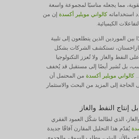
لقوية، مما يجعله مناسبًا لمجموعة واسعة
دد استخداماته
كالواني مويلير أكسدة
إن من
اعلات الكيميائية.
 بين الموردين الذين يتطلعون إلى تلبية
 كازاخستان، تستكشف الشركات بشكل
ى النفط والغاز. ولا تُعزز التكنولوجيا
سب، بل تُشير أيضًا إلى مستقبل قد يُخفف
..
كالواني مويلير أكسدة
من المحتمل أن
الحاجة إلى المزيد من البحث والاستثمار
ل إنتاج النفط والغاز
والغاز، الذي لطالما شكّل العمود الفقري
سدة
يُقدّم هذا التحليل المقارن آفاقًا جديدة
تاج، والأثر البيئي، وطلب السوق، والجدوى