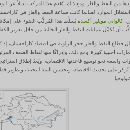
ها من النفط والغاز. ومع ذلك، يُقدم هذا المركب بديلاً عن الو
ستغلال الموارد. لطالما كانت صناعة النفط والغاز في كازاخستان
...
كالواني مويلير أكسدة
يُسلِّط هذا المُركَّب الضوء على إمكانات
كَّب أن يُكمِّل عمليات النفط والغاز الحالية من خلال تعزيز الك
زال قطاع النفط والغاز حجر الزاوية في اقتصاد كازاخستان، إ
مارات أجنبية كبيرة. ومع ذلك، وإدراكًا منها لنقاط الضعف المرت
 تُركز على تحديث الاقتصاد، وتحسين البنية التحتية، وتطوير قط
نولوجيا.