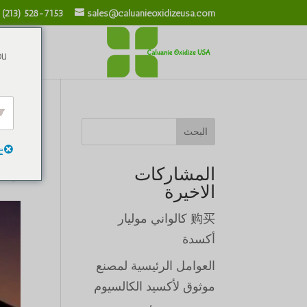
 (213) 528-7153
sales@caluanieoxidizeusa.com
ou
طائ
البحث
أكس
e
المشاركات
بواس
الاخيرة
购买 كالواني موليار
أكسدة
العوامل الرئيسية لمصنع
موثوق لأكسيد الكالسيوم