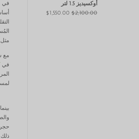
في ا
أوكسيديز 1.5 لتر
$2,550.00.
$3,000.00.
أساس
السعر
السعر
$
1,550.00
$
2,100.00
التقل
الأصلي
الحالي
المُ
هو:
هو:
مثل ك
$1,550.00.
$2,100.00.
مع س
في
ك
المر
لمست
بينم
والص
حجر 
ذلك،