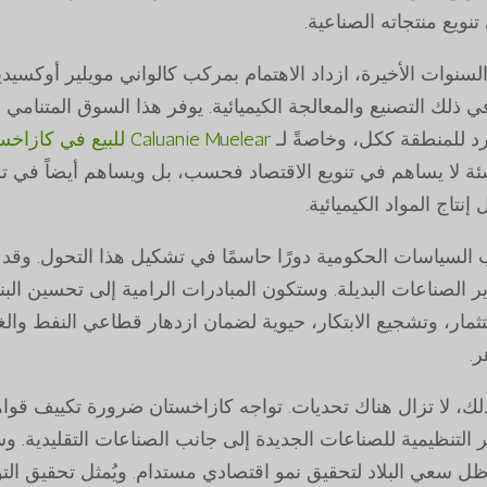
نويع منتجاته الصناعية.
لسنوات الأخيرة، ازداد الاهتمام بمركب كالواني مويلير أوكسيد
في ذلك التصنيع والمعالجة الكيميائية. يوفر هذا السوق المتنام
د للمنطقة ككل، وخاصةً لـ
Caluanie Muelear للبيع في كازاخستان
شئة لا يساهم في تنويع الاقتصاد فحسب، بل ويساهم أيضاً في تسخي
إنتاج المواد الكيميائية.
 السياسات الحكومية دورًا حاسمًا في تشكيل هذا التحول. وقد أ
ر الصناعات البديلة. وستكون المبادرات الرامية إلى تحسين البني
تثمار، وتشجيع الابتكار، حيوية لضمان ازدهار قطاعي النفط والغ
ر.
لك، لا تزال هناك تحديات. تواجه كازاخستان ضرورة تكييف قواها
ر التنظيمية للصناعات الجديدة إلى جانب الصناعات التقليدية. وس
ل سعي البلاد لتحقيق نمو اقتصادي مستدام. ويُمثل تحقيق التواز