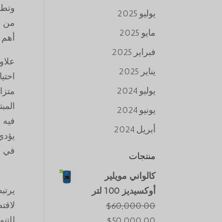
وتطب
يوليو 2025
من ا
مايو 2025
أهم 
فبراير 2025
علاو
يناير 2025
احتي
يوليو 2024
متزاي
المب
يونيو 2024
فيه ا
أبريل 2024
يؤدي
في ه
منتجات
كالواني مويلير
يرتبط
أوكسيديز 100 لتر
لاقت
$
60,000.00
للتن
السعر
السعر
$
50,000.00