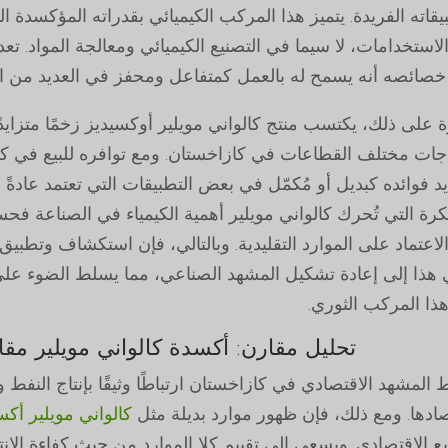
يقاته الفريدة. يتميز هذا المركب الكيميائي بقدراته المؤكسدة ا
لاستخدامات، لا سيما في التصنيع الكيميائي ومعالجة المواد. تع
خصائصه أنه يسمح له بالعمل كمتفاعل ومحفز في العديد من التف
ة على ذلك، يكتسب منتج كالواني مويلير أوكسيديز زخمًا متزايدًا
اجات مختلف القطاعات في كازاخستان. ومع توافره للبيع في
د فوائده كبديل أو مُكمّل في بعض التطبيقات التي تعتمد عادةً عل
تكرة التي تُحرك كالواني مويلير أهمية الكيمياء في الصناعة فح
لاعتماد على الموارد التقليدية. وبالتالي، فإن استكشاف وتطبيق.
 هذا إلى إعادة تشكيل المشهد الصناعي، مما يسلط الضوء على 
ذا المركب الثوري.
تحليل مقارن: أكسدة كالواني مويلير مقاب
 المشهد الاقتصادي في كازاخستان ارتباطًا وثيقًا بإنتاج النفط 
صادها. ومع ذلك، فإن ظهور موارد بديلة مثل
كالواني مويلير أك
ويع الاقتصادي. ويسعى إلى تقييم كلا الموارد من حيث كفاءة الإن