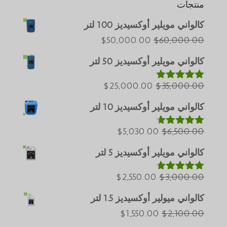
منتجات
كالواني مويلير أوكسيديز 100 لتر
Português do Brasil
السعر
السعر
$
50,000.00
$
60,000.00
Azərbaycan dili
الأصلي
الحالي
كالواني مويلير أوكسيديز 50 لتر
هو:
هو:
Türkçe
$60,000.00.
السعر
$50,000.00.
السعر
$
25,000.00
$
35,000.00
ພາສາລາວ
تم التقييم
5.00
من 5
الأصلي
الحالي
Bahasa Melayu
كالواني مويلير أوكسيديز 10 لتر
هو:
هو:
ភាសាខ្មែរ
$35,000.00.
السعر
$25,000.00.
السعر
$
5,030.00
$
6,500.00
تم التقييم
Русский
4.60
من 5
الأصلي
الحالي
كالواني مويلير أوكسيديز 5 لتر
한국어
هو:
هو:
Қазақ тілі
$6,500.00.
السعر
$5,030.00.
السعر
$
2,550.00
$
3,000.00
تم التقييم
ქართული
4.64
من 5
الأصلي
الحالي
كالواني ميولير أوكسيديز 1.5 لتر
日本語
هو:
هو:
السعر
السعر
$
1,550.00
$
2,100.00
Deutsch (Sie)
$2,550.00.
$3,000.00.