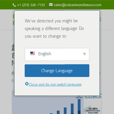
+1 (213) 528-7153
sales@caluanieoxidizeusa.com
We've detected you might be
speaking a different language. Do
you want to change to:
越南的在线食品配送革
English
命：看看它对 Caluanie
Muelear Oxidize 的影响
Change Language
由
caluanieoxidizeusa.com
|
2025 年 7 月 17 日
|
化合物
|
0 条评论
Close and do not switch language