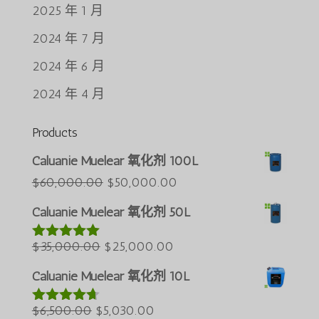
2025 年 1 月
2024 年 7 月
2024 年 6 月
2024 年 4 月
Products
Português do Brasil
Caluanie Muelear 氧化剂 100L
Azərbaycan dili
原
当
$
60,000.00
$
50,000.00
价
前
Türkçe
Caluanie Muelear 氧化剂 50L
为：
价
العربية
原
$60,000.00。
当
格
$
35,000.00
$
25,000.00
评分
5.00
ພາສາລາວ
&sol; 5
价
前
为：
Bahasa Melayu
Caluanie Muelear 氧化剂 10L
为：
价
$50,000.00。
ភាសាខ្មែរ
原
$35,000.00。
当
格
$
6,500.00
$
5,030.00
评分
4.60