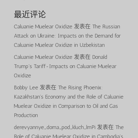
最近评论
Caluanie Muelear Oxidize
发表在
The Russian
Attack on Ukraine: Impacts on the Demand for
Caluanie Muelear Oxidize in Uzbekistan
Caluanie Muelear Oxidize
发表在
Donald
Trump’s Tariff-Impacts on Caluanie Muelear
Oxidize
Bobby Lee
发表在
The Rising Phoenix:
Kazakhstan’s Economy and the Role of Caluanie
Muelear Oxidize in Comparison to Oil and Gas
Production
derevyannye_doma_pod_kluch_lmPi
发表在
The
Role of Caluanie Muelear Oxidize in Cambodia’s