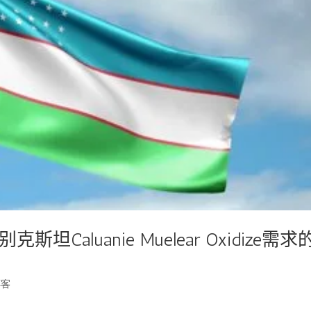
aluanie Muelear Oxidize需求
博客