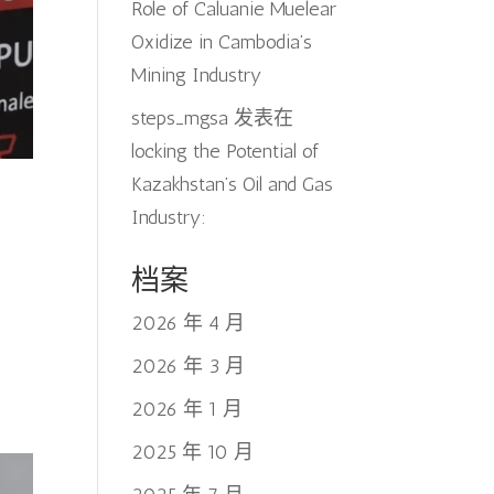
Role of Caluanie Muelear
Oxidize in Cambodia’s
Mining Industry
steps_mgsa
发表在
locking the Potential of
Kazakhstan’s Oil and Gas
Industry:
档案
2026 年 4 月
2026 年 3 月
2026 年 1 月
2025 年 10 月