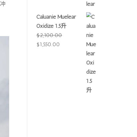
的冲
为：
价
$3,000.00。
格
Caluanie Muelear
为：
Oxidize 1.5升
$2,550.00。
$
2,100.00
原
当
$
1,550.00
价
前
为：
价
$2,100.00。
格
为：
$1,550.00。