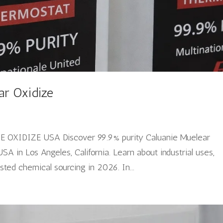
ar Oxidize
E OXIDIZE USA Discover 99.9% purity Caluanie Muelear
 in Los Angeles, California. Learn about industrial uses,
usted chemical sourcing in 2026. In...