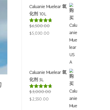
$25,000.00。
Caluanie Muelear 氧
化剂 10L
$
6,500.00
评分
4.60
&sol; 5
原
当
$
5,030.00
价
前
为：
价
$6,500.00。
格
为：
$5,030.00。
Caluanie Muelear 氧
化剂 5L
的
$
3,000.00
评分
4.64
&sol; 5
原
当
$
2,550.00
价
前