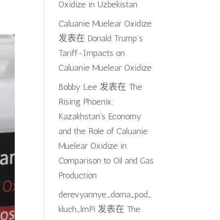
Oxidize in Uzbekistan
Caluanie Muelear Oxidize
发表在
Donald Trump’s
Tariff-Impacts on
Caluanie Muelear Oxidize
Bobby Lee
发表在
The
Rising Phoenix:
Kazakhstan’s Economy
and the Role of Caluanie
Muelear Oxidize in
Comparison to Oil and Gas
Production
derevyannye_doma_pod_
kluch_lmPi
发表在
The