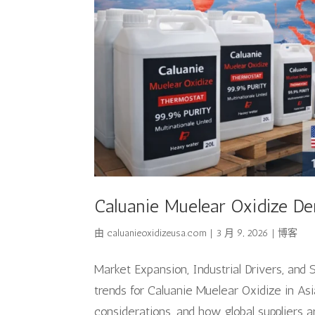
Caluanie Muelear Oxidize D
由
caluanieoxidizeusa.com
|
3 月 9, 2026
|
博客
Market Expansion, Industrial Drivers, and
trends for Caluanie Muelear Oxidize in Asi
considerations, and how global suppliers ar