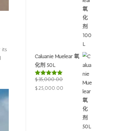
价
前
为：
价
$60,000.00。
格
为：
$50,000.00。
 its
Caluanie Muelear 氧
l
化剂 50L
$
35,000.00
评分
5.00
&sol; 5
原
当
$
25,000.00
价
前
为：
价
$35,000.00。
格
为：