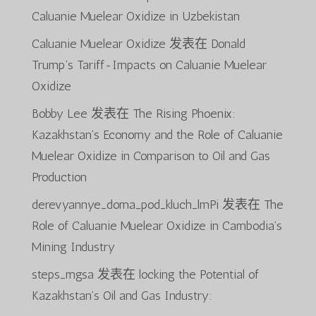
Caluanie Muelear Oxidize in Uzbekistan
Caluanie Muelear Oxidize
发表在
Donald
Trump’s Tariff-Impacts on Caluanie Muelear
Oxidize
Bobby Lee
发表在
The Rising Phoenix:
Kazakhstan’s Economy and the Role of Caluanie
Muelear Oxidize in Comparison to Oil and Gas
Production
derevyannye_doma_pod_kluch_lmPi
发表在
The
Role of Caluanie Muelear Oxidize in Cambodia’s
Mining Industry
steps_mgsa
发表在
locking the Potential of
Kazakhstan’s Oil and Gas Industry: