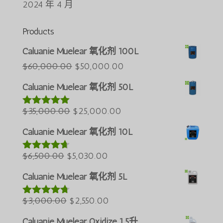
2024 年 4 月
Products
Português do Brasil
Caluanie Muelear 氧化剂 100L
Azərbaycan dili
原
当
$
60,000.00
$
50,000.00
价
前
Türkçe
Caluanie Muelear 氧化剂 50L
为：
价
العربية
原
$60,000.00。
当
格
$
35,000.00
$
25,000.00
评分
5.00
ພາສາລາວ
&sol; 5
价
前
为：
Bahasa Melayu
Caluanie Muelear 氧化剂 10L
为：
价
$50,000.00。
ភាសាខ្មែរ
原
$35,000.00。
当
格
$
6,500.00
$
5,030.00
评分
4.60
Русский
&sol; 5
价
前
为：
Caluanie Muelear 氧化剂 5L
한국어
为：
价
$25,000.00。
Қазақ тілі
$6,500.00。
原
格
当
$
3,000.00
$
2,550.00
评分
4.64
&sol; 5
ქართული
价
为：
前
Caluanie Muelear Oxidize 1.5升