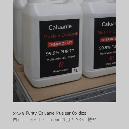
99.9% Purity Caluanie Muelear Oxidize
由
caluanieoxidizeusa.com
|
3 月 8, 2026
|
博客