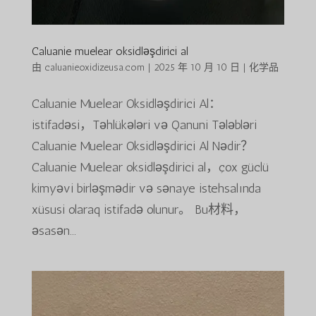
Caluanie muelear oksidləşdirici al
由
caluanieoxidizeusa.com
|
2025 年 10 月 10 日
|
化学品
Caluanie Muelear Oksidləşdirici Al：
istifadəsi，Təhlükələri və Qanuni Tələbləri
Caluanie Muelear Oksidləşdirici Al Nədir？
Caluanie Muelear oksidləşdirici al，çox güclü
kimyəvi birləşmədir və sənaye istehsalında
xüsusi olaraq istifadə olunur。 Bu材料，
əsasən...