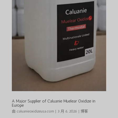
A Major Supplier of Caluanie Muelear Oxidize in
Europe
由
caluanieoxidizeusa.com
|
3 月 6, 2026
|
博客