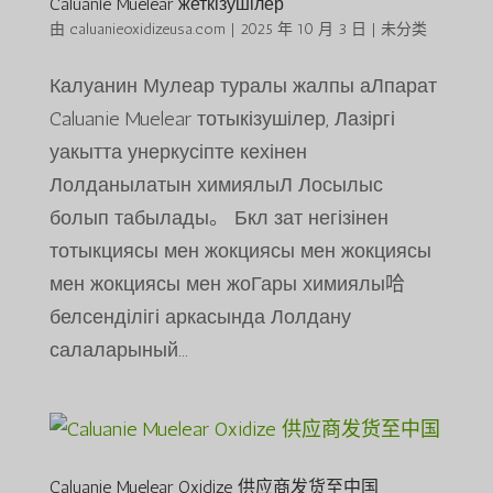
Caluanie Muelear жеткізушілер
由
caluanieoxidizeusa.com
|
2025 年 10 月 3 日
|
未分类
Калуанин Мулеар туралы жалпы аЛпарат
Caluanie Muelear тотыкізушілер, Лазіргі
уакытта унеркусіпте кехінен
Лолданылатын химиялыЛ Лосылыс
болып табылады。 Бкл зат негізінен
тотыкциясы мен жокциясы мен жокциясы
мен жокциясы мен жоГары химиялы哈
белсенділігі аркасында Лолдану
салаларыный...
Caluanie Muelear Oxidize 供应商发货至中国