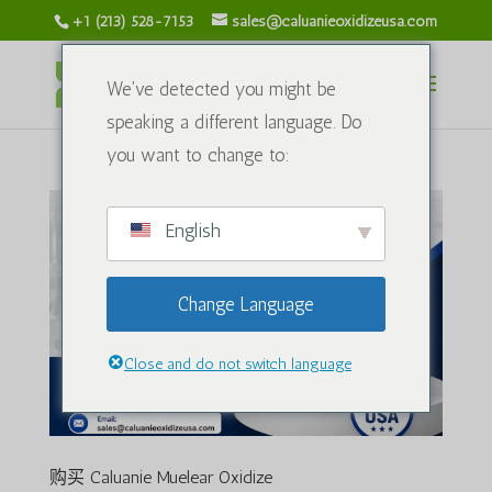
+1 (213) 528-7153
sales@caluanieoxidizeusa.com
We've detected you might be
speaking a different language. Do
you want to change to:
English
Change Language
Close and do not switch language
购买 Caluanie Muelear Oxidize