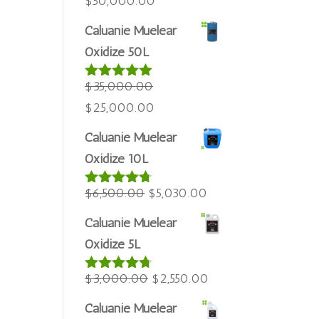
Harga
Harga
$
50,000.00
asal
semasa
Caluanie Muelear
ialah:
ialah:
Oxidize 50L
Português do Brasil
$60,000.00.
$50,000.00.
Azərbaycan dili
$
35,000.00
Dinilai
5.00
daripada 5
Türkçe
Harga
Harga
$
25,000.00
العربية
asal
semasa
Caluanie Muelear
ialah:
ialah:
ພາສາລາວ
Oxidize 10L
$35,000.00.
$25,000.00.
ភាសាខ្មែរ
Harga
Harga
$
6,500.00
$
5,030.00
Dinilai
Русский
4.60
asal
semasa
한국어
daripada 5
Caluanie Muelear
ialah:
ialah:
Oxidize 5L
Қазақ тілі
$6,500.00.
$5,030.00.
ქართული
Harga
Harga
$
3,000.00
$
2,550.00
Dinilai
日本語
4.64
asal
semasa
daripada 5
Caluanie Muelear
Deutsch (Sie)