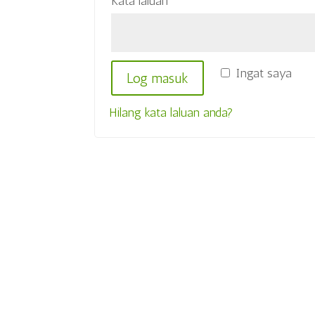
Diperlukan
Kata laluan
*
Ingat saya
Log masuk
Hilang kata laluan anda?