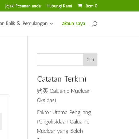
Jejaki Pesanan anda
Hubungi Kami
Item 0
ran Balik & Pemulangan
akaun saya
Cari
Catatan Terkini
购买 Caluanie Muelear
Oksidasi
Faktor Utama Pengilang
Pengoksidaan Caluanie
Muelear yang Boleh