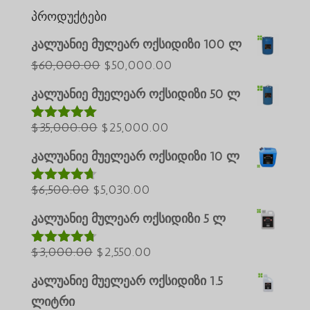
პროდუქტები
კალუანიე მულეარ ოქსიდიზი 100 ლ
საწყისი
მიმდინარე
$
60,000.00
$
50,000.00
Português do Brasil
ფასი
ფასია:
კალუანიე მუელეარ ოქსიდიზი 50 ლ
Azərbaycan dili
იყო:
$50,000.00.
საწყისი
$60,000.00.
მიმდინარე
$
35,000.00
$
25,000.00
Türkçe
შეფასებულ
ია
5.00
5-
ფასი
ფასია:
العربية
დან
კალუანიე მუელეარ ოქსიდიზი 10 ლ
იყო:
$25,000.00.
ພາສາລາວ
საწყისი
$35,000.00.
მიმდინარე
$
6,500.00
$
5,030.00
შეფასებუ
Bahasa Melayu
ლია
4.60
ფასი
ფასია:
5-დან
კალუანიე მულეარ ოქსიდიზი 5 ლ
ភាសាខ្មែរ
იყო:
$5,030.00.
Русский
$6,500.00.
საწყისი
მიმდინარე
$
3,000.00
$
2,550.00
შეფასებუ
한국어
ლია
4.64
ფასი
ფასია:
5-დან
კალუანიე მუელეარ ოქსიდიზი 1.5
Қазақ тілі
იყო:
$2,550.00.
ლიტრი
日本語