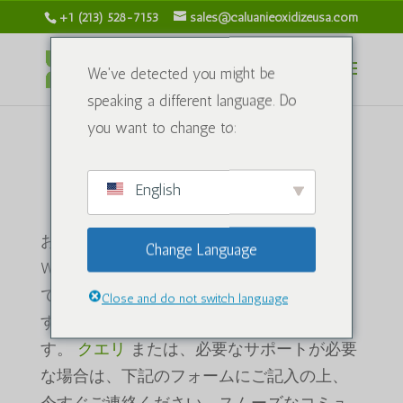
+1 (213) 528-7153
sales@caluanieoxidizeusa.com
We've detected you might be
speaking a different language. Do
you want to change to:
English
到着しました!
お気軽にお問い合わせください！
Change Language
WhatsApp、電話、メール、ライブチャット
で迅速かつ確実な対応をさせていただきま
Close and do not switch language
す。専任チームが24時間365日対応いたしま
す。
クエリ
または、必要なサポートが必要
な場合は、下記のフォームにご記入の上、