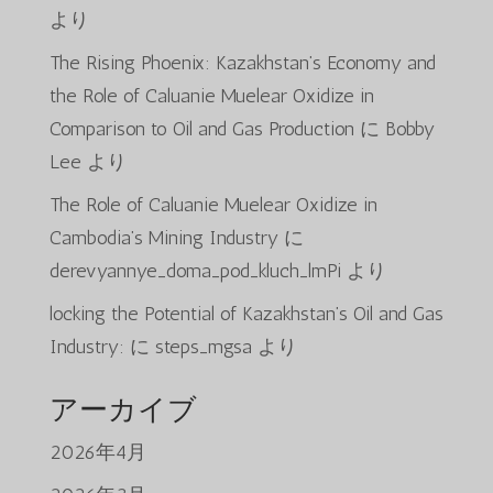
より
The Rising Phoenix: Kazakhstan’s Economy and
the Role of Caluanie Muelear Oxidize in
Comparison to Oil and Gas Production
に
Bobby
Lee
より
The Role of Caluanie Muelear Oxidize in
Cambodia’s Mining Industry
に
derevyannye_doma_pod_kluch_lmPi
より
locking the Potential of Kazakhstan’s Oil and Gas
Industry:
に
steps_mgsa
より
アーカイブ
2026年4月