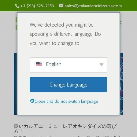
+1 (213) 528-7153
sales@caluanieoxidizeusa.com
We've detected you might be
speaking a different language. Do
you want to change to:
English
Change Language
Close and do not switch language
良いカルアニーミューレアオキシダイズの選び
方！