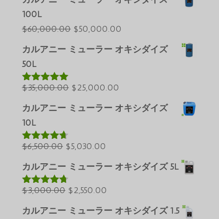
100L
元
現
$
60,000.00
$
50,000.00
の
在
カルアニー ミューラー オキシダイズ
Português do Brasil
価
の
50L
Azərbaycan dili
格
価
元
は
現
格
$
35,000.00
$
25,000.00
Türkçe
5段階中
5.00
の評価
の
$60,000.00
在
は
العربية
カルアニー ミューラー オキシダイズ
価
で
の
$50,000.00
ພາສາລາວ
10L
格
し
価
で
Bahasa Melayu
元
は
た。
現
格
す。
$
6,500.00
$
5,030.00
5段階中
ភាសាខ្មែរ
4.60
の評価
の
$35,000.00
在
は
カルアニー ミューラー オキシダイズ 5L
Русский
価
で
の
$25,000.00
한국어
格
元
し
価
現
で
$
3,000.00
$
2,550.00
5段階中
Қазақ тілі
4.64
の評価
は
の
た。
格
在
す。
カルアニー ミューラー オキシダイズ 1.5
ქართული
$6,500.00
価
は
の