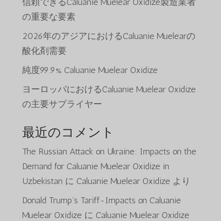
信頼できるCaluanie Muelear Oxidize製造業者
の重要な要素
2026年のアジアにおけるCaluanie Muelearの
酸化剤需要
純度99.9% Caluanie Muelear Oxidize
ヨーロッパにおけるCaluanie Muelear Oxidize
の主要サプライヤー
最近のコメント
The Russian Attack on Ukraine: Impacts on the
Demand for Caluanie Muelear Oxidize in
Uzbekistan
に
Caluanie Muelear Oxidize
より
Donald Trump’s Tariff-Impacts on Caluanie
Muelear Oxidize
に
Caluanie Muelear Oxidize