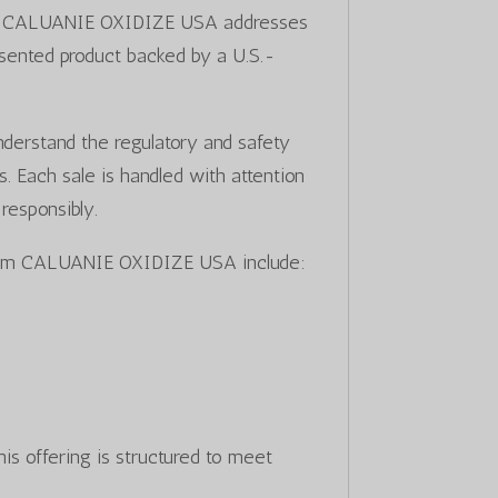
rces. CALUANIE OXIDIZE USA addresses
esented product backed by a U.S.-
understand the regulatory and safety
ls. Each sale is handled with attention
 responsibly.
from CALUANIE OXIDIZE USA include:
his offering is structured to meet