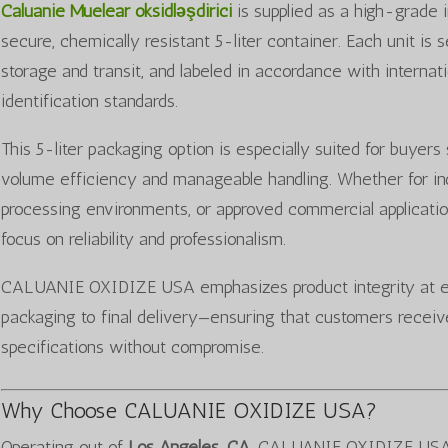
Caluanie Muelear oksidləşdirici
is supplied as a high-grade i
secure, chemically resistant 5-liter container. Each unit is s
storage and transit, and labeled in accordance with internat
identification standards.
This 5-liter packaging option is especially suited for buye
volume efficiency and manageable handling. Whether for indu
processing environments, or approved commercial applications
focus on reliability and professionalism.
CALUANIE OXIDIZE USA emphasizes product integrity at 
packaging to final delivery—ensuring that customers receiv
specifications without compromise.
Why Choose CALUANIE OXIDIZE USA?
Operating out of
Los Angeles, CA
, CALUANIE OXIDIZE USA b