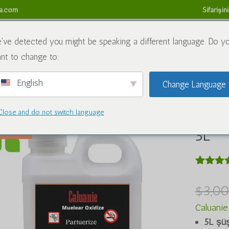
sa.com
Sifarişini
myəvi maddələr
Bloq
Bizimlə əlaqə saxlayın
Geri ödəmə 
've detected you might be speaking a different language. Do y
nt to change to:
English
Change Language
/
Kimyəvi
/ Caluanie Muelear oksidləşdirici 5L
Close and do not switch language
Calua
Satış!
5L
22
müştəri
reytinqlə
$
3,0
ə əsas
5-dən
4.
Caluanie
qiymətlə
rilib
5L şü