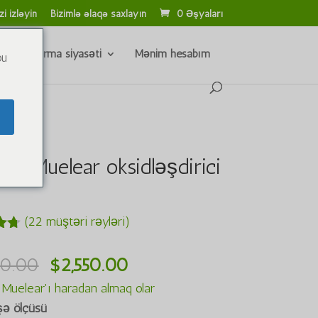
zi izləyin
Bizimlə əlaqə saxlayın
0 Əşyaları
və qaytarma siyasəti
Mənim hesabım
ou
nie Muelear oksidləşdirici
(
22
müştəri rəyləri)
rin
İlkin
Cari
00.00
$
2,550.00
ən
64
qiymət:
qiymət:
 Muelear'ı haradan almaq olar
ndi
$3,000.00
$2,550.00.
şə ölçüsü