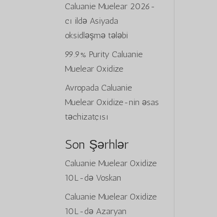
Caluanie Muelear 2026-
cı ildə Asiyada
oksidləşmə tələbi
99.9% Purity Caluanie
Muelear Oxidize
Avropada Caluanie
Muelear Oxidize-nin əsas
təchizatçısı
Son Şərhlər
Caluanie Muelear Oxidize
10L
-də
Voskan
Caluanie Muelear Oxidize
10L
-də
Azaryan