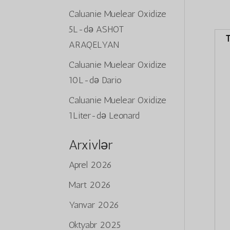
Caluanie Muelear Oxidize
5L
-də
ASHOT
T
ARAQELYAN
Caluanie Muelear Oxidize
10L
-də
Dario
Caluanie Muelear Oxidize
1Liter
-də
Leonard
Arxivlər
Aprel 2026
Mart 2026
Yanvar 2026
Oktyabr 2025