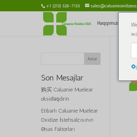
+1 (213) 528-7153
sales@caluanieoxidizeu
Haqqımızda
Ki
We
wa
Ev
Axtar
Son Mesajlar
购买 Caluanie Muelear
oksidləşdirin
Etibarlı Caluanie Muelear
Oxidize İstehsalçısının
Əsas Faktorları