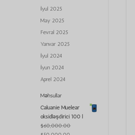
İyul 2025
May 2025
Fevral 2025
Yanvar 2025
İyul 2024
İyun 2024
Aprel 2024
Məhsullar
Caluanie Muelear
oksidləşdirici 100 l
$
60,000.00
İlkin
Cari
$
50,000.00