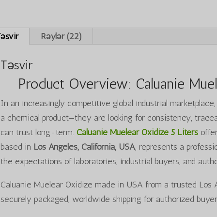
əsvir
Rəylər (22)
Təsvir
Product Overview: Caluanie Muel
In an increasingly competitive global industrial marketplace,
a chemical product—they are looking for consistency, traceab
can trust long-term.
Caluanie Muelear Oxidize 5 Liters
offe
based in
Los Angeles, California, USA
, represents a profess
the expectations of laboratories, industrial buyers, and au
Caluanie Muelear Oxidize made in USA from a trusted Los An
securely packaged, worldwide shipping for authorized buyer