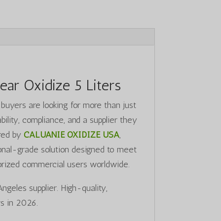
ear Oxidize 5 Liters
 buyers are looking for more than just
ility, compliance, and a supplier they
red by
CALUANIE OXIDIZE USA
,
ional-grade solution designed to meet
thorized commercial users worldwide.
geles supplier. High-quality,
s in 2026.