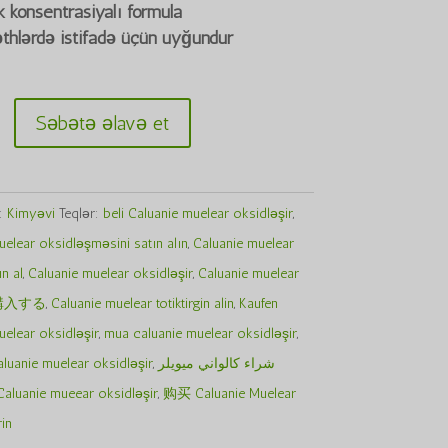
idi.
 konsentrasiyalı formula
thlərdə istifadə üçün uyğundur
Səbətə əlavə et
:
Kimyəvi
Teqlər:
beli Caluanie muelear oksidləşir
,
uelear oksidləşməsini satın alın
,
Caluanie muelear
ın al
,
Caluanie muelear oksidləşir
,
Caluanie muelear
を購入する
,
Caluanie muelear totiktirgin alin
,
Kaufen
uelear oksidləşir
,
mua caluanie muelear oksidləşir
,
uanie muelear oksidləşir
,
شراء كالواني ميويلر
Caluanie mueear oksidləşir
,
购买 Caluanie Muelear
in