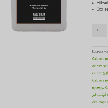
Yüksək
Çox sə
Caluanie
Muelear
Oxidize
5L
Kateqoriya
miqdarı
Caluanie m
oxidize sat
oxidize
Caluanie m
იყიდეთ Cal
أوكسيدايز
,
oksidləşdir