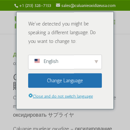
+1 (213) 528-7153
sales@caluanieoxidizeusa.com
We've detected you might be
speaking a different language. Do
you want to change to:
Дом
/ Товары с меткой “Caluanie muelear
English
oxidizeを購入する”
Caluanie muelear oxydizeを
Change Language
購入する
Close and do not switch language
Caluanie muelear oxydizeを購入する, Caluanie
muelear oxydizeの購入場所Caluanie muelear
оксидировать サプライヤ
Caluanie muelear oxydize – оксидирование.