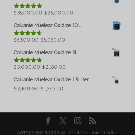
была:
$50,000.00.
Türkçe
Первоначальная
$60,000.00.
Текущая
$
35,000.00
$
25,000.00
العربية
Оценка
5.00
из 5
цена
цена:
ພາສາລາວ
Caluanie Muelear Oxidize 10L
была:
$25,000.00.
Bahasa Melayu
Первоначальная
$35,000.00.
Текущая
$
6,500.00
$
5,030.00
Оценка
ភាសាខ្មែរ
4.60
из 5
цена
цена:
Caluanie Muelear Oxidize 5L
한국어
была:
$5,030.00.
Қазақ тілі
$6,500.00.
Первоначальная
Текущая
$
3,000.00
$
2,550.00
Оценка
ქართული
4.64
из 5
цена
цена:
Caluanie Muelear Oxidize 1.5Liter
日本語
была:
$2,550.00.
Первоначальная
Текущая
$
2,100.00
$
1,550.00
Deutsch (Sie)
$3,000.00.
цена
цена:
O‘zbekcha
была:
$1,550.00.
Tiếng Việt
$2,100.00.
简体中文
Авторские права © 2024 Caluanie Oxidize
English