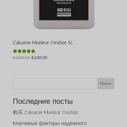
Caluanie Muelear Oxidize 5L
Первоначальная
Текущая
$
3,000.00
$
2,550.00
Оценка
4.64
цена
цена:
из 5
была:
$2,550.00.
$3,000.00.
Поиск
Последние посты
购买 Caluanie Muelear Oxidize
Ключевые факторы надежного