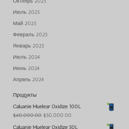
Октябрь 2025
Июль 2025
Май 2025
Февраль 2025
Январь 2025
Июль 2024
Июнь 2024
Апрель 2024
Продукты
Caluanie Muelear Oxidize 100L
Português do Brasil
Первоначальная
Текущая
$
60,000.00
$
50,000.00
Azərbaycan dili
цена
цена:
Caluanie Muelear Oxidize 50L