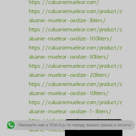
https://caluaniemuelear.com/
ພາສາລາວ
https://caluaniemuelear.com/product/c
Bahasa Melayu
aluanie-muelear-oxidize-5liters/
ភាសាខ្មែរ
https://caluaniemuelear.com/product/c
한국어
aluanie-muelear-oxidize-100liters/
https://caluaniemuelear.com/product/c
Қазақ тілі
aluanie-muelear-oxidize-50liters/
ქართული
https://caluaniemuelear.com/product/c
日本語
aluanie-muelear-oxidize-20liters/
Deutsch (Sie)
https://caluaniemuelear.com/product/c
O‘zbekcha
aluanie-muelear-oxidize-10liters/
Tiếng Việt
https://caluaniemuelear.com/product/c
简体中文
aluanie-muelear-oxidize-1-5liters/
English
https://caluaniemuelear.com/product/c
Напишите нам в WhatsApp по поводу вашего заказа и оплаты!
Русский
aluanie-muelear-1-liter/