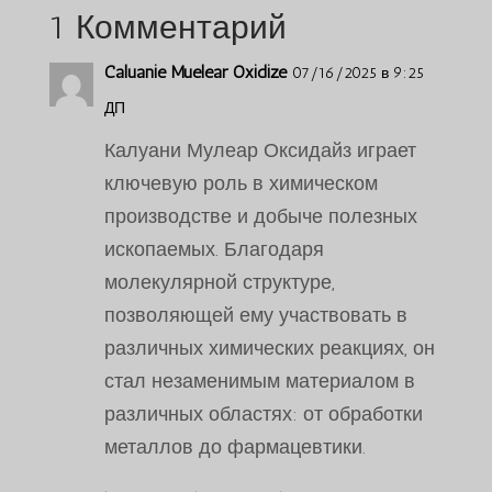
1 Комментарий
Caluanie Muelear Oxidize
07/16/2025 в 9:25
ДП
Калуани Мулеар Оксидайз играет
ключевую роль в химическом
производстве и добыче полезных
ископаемых. Благодаря
молекулярной структуре,
позволяющей ему участвовать в
различных химических реакциях, он
Português do Brasil
стал незаменимым материалом в
Azərbaycan dili
различных областях: от обработки
металлов до фармацевтики.
Türkçe
العربية