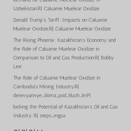
Uzbekistan
의
Caluanie Muelear Oxidize
Donald Trump’s Tariff-Impacts on Caluanie
Muelear Oxidize
의
Caluanie Muelear Oxidize
The Rising Phoenix: Kazakhstan’s Economy and
the Role of Caluanie Muelear Oxidize in
Comparison to Oil and Gas Production
의
Bobby
Lee
The Role of Caluanie Muelear Oxidize in
Cambodia’s Mining Industry
의
derevyannye_doma_pod_kluch_lmPi
locking the Potential of Kazakhstan’s Oil and Gas
Industry:
의
steps_mgsa