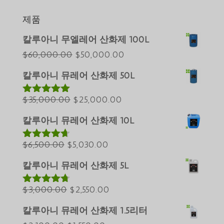
제품
Português do Brasil
칼루아니 무엘레어 산화제 100L
Azərbaycan dili
원
현
$
60,000.00
$
50,000.00
래
재
Türkçe
칼루아니 뮤레어 산화제 50L
가
가
العربية
원
격:
현
격:
$
35,000.00
$
25,000.00
5 중에서
ພາສາລາວ
5.00
로 평가
래
$60,000.00.
재
$50,000.00.
Bahasa Melayu
됨
칼루아니 뮤레어 산화제 10L
가
가
ភាសាខ្មែរ
원
격:
현
격:
$
6,500.00
$
5,030.00
5 중에서
Русский
4.60
로 평
래
$35,000.00.
재
$25,000.00.
가됨
칼루아니 뮤레어 산화제 5L
Қазақ тілі
가
가
ქართული
격:
원
격:
현
$
3,000.00
$
2,550.00
5 중에서
4.64
로 평
日本語
$6,500.00.
래
$5,030.00.
재
가됨
칼루아니 뮤레어 산화제 1.5리터
Deutsch (Sie)
가
가