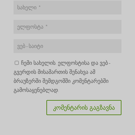
ჩემი სახელის. ელფოსტისა და ვებ-
გვერდის მისამართის შენახვა ამ
ბრაუზერში შემდგომში კომენტარებში
გამოსაყენებლად.