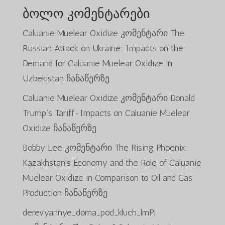
ბოლო კომენტარები
Caluanie Muelear Oxidize
კომენტარი
The
Russian Attack on Ukraine: Impacts on the
Demand for Caluanie Muelear Oxidize in
Uzbekistan
ჩანაწერზე
Caluanie Muelear Oxidize
კომენტარი
Donald
Trump’s Tariff-Impacts on Caluanie Muelear
Oxidize
ჩანაწერზე
Bobby Lee
კომენტარი
The Rising Phoenix:
Kazakhstan’s Economy and the Role of Caluanie
Muelear Oxidize in Comparison to Oil and Gas
Production
ჩანაწერზე
derevyannye_doma_pod_kluch_lmPi