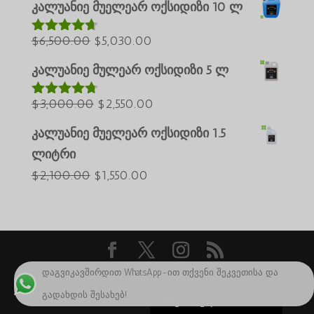
العربية
დან
კალუანიე მუელეარ ოქსიდიზი 10 ლ
იყო:
$25,000.00.
ພາສາລາວ
საწყისი
$35,000.00.
მიმდინარე
$
6,500.00
$
5,030.00
შეფასებუ
Bahasa Melayu
ლია
4.60
ფასი
ფასია:
5-დან
კალუანიე მულეარ ოქსიდიზი 5 ლ
ភាសាខ្មែរ
იყო:
$5,030.00.
Русский
$6,500.00.
საწყისი
მიმდინარე
$
3,000.00
$
2,550.00
შეფასებუ
한국어
ლია
4.64
ფასი
ფასია:
5-დან
კალუანიე მუელეარ ოქსიდიზი 1.5
Қазақ тілі
იყო:
$2,550.00.
ლიტრი
日本語
$3,000.00.
საწყისი
მიმდინარე
$
2,100.00
$
1,550.00
Deutsch (Sie)
ფასი
ფასია:
O‘zbekcha
იყო:
$1,550.00.
Tiếng Việt
$2,100.00.
简体中文
დაგვიკავშირდით WhatsApp-ით თქვენი შეკვეთისა და
საავტორო უფლება 2024 ©Caluanie Oxidize
English
გადახდის შესახებ!
USA
ქართული