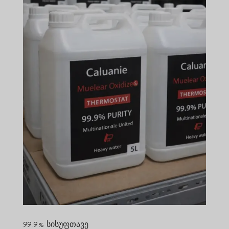
99.9% სისუფთავე