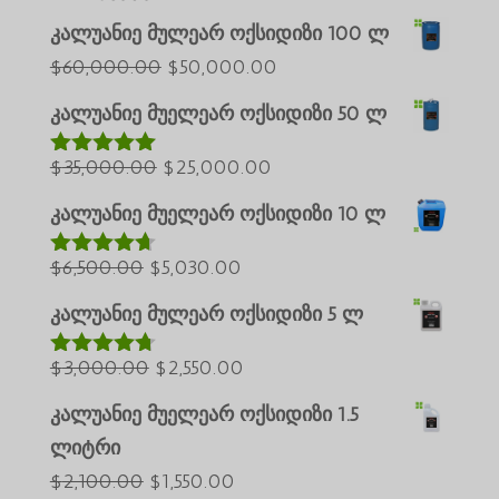
კალუანიე მულეარ ოქსიდიზი 100 ლ
საწყისი
მიმდინარე
$
60,000.00
$
50,000.00
Português do Brasil
ფასი
ფასია:
კალუანიე მუელეარ ოქსიდიზი 50 ლ
Azərbaycan dili
იყო:
$50,000.00.
საწყისი
$60,000.00.
მიმდინარე
$
35,000.00
$
25,000.00
Türkçe
შეფასებულ
ია
5.00
5-
ფასი
ფასია:
العربية
დან
კალუანიე მუელეარ ოქსიდიზი 10 ლ
იყო:
$25,000.00.
ພາສາລາວ
საწყისი
$35,000.00.
მიმდინარე
$
6,500.00
$
5,030.00
შეფასებუ
Bahasa Melayu
ლია
4.60
ფასი
ფასია:
5-დან
კალუანიე მულეარ ოქსიდიზი 5 ლ
ភាសាខ្មែរ
იყო:
$5,030.00.
Русский
$6,500.00.
საწყისი
მიმდინარე
$
3,000.00
$
2,550.00
შეფასებუ
한국어
ლია
4.64
ფასი
ფასია:
5-დან
კალუანიე მუელეარ ოქსიდიზი 1.5
Қазақ тілі
იყო:
$2,550.00.
ლიტრი
日本語
$3,000.00.
საწყისი
მიმდინარე
$
2,100.00
$
1,550.00
Deutsch (Sie)