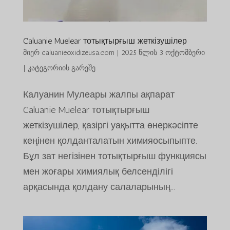
Caluanie Muelear тотықтырғыш жеткізушілер
მიერ
caluanieoxidizeusa.com
|
2025 წლის 3 ოქტომბერი
|
კატეგორიის გარეშე
Калуанин Мулеары жалпы ақпарат
Caluanie Muelear тотықтырғыш
жеткізушілер, қазіргі уақытта өнеркәсіпте
кеңінен қолданталатын химияосыпыпте.
Бұл зат негізінен тотықтырғыш функциясы
мен жоғары химиялық белсенділігі
арқасында қолдану салаларының...