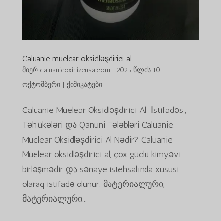
Caluanie muelear oksidləşdirici al
მიერ
caluanieoxidizeusa.com
|
2025 წლის 10
ოქტომბერი
|
ქიმიკატები
Caluanie Muelear Oksidləşdirici Al: İstifadəsi,
Təhlükələri და Qanuni Tələbləri Caluanie
Muelear Oksidləşdirici Al Nədir? Caluanie
Muelear oksidləşdirici al, çox güclü kimyəvi
birləşmədir და sənaye istehsalında xüsusi
olaraq istifadə olunur. მატერიალური,
მატერიალური...