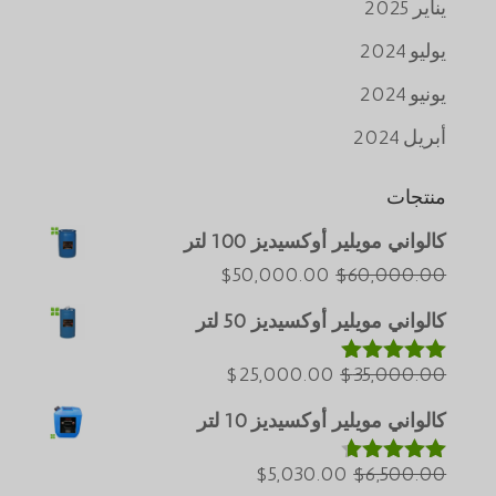
يناير 2025
يوليو 2024
يونيو 2024
أبريل 2024
منتجات
كالواني مويلير أوكسيديز 100 لتر
Português do Brasil
السعر
السعر
$
50,000.00
$
60,000.00
Azərbaycan dili
الأصلي
الحالي
كالواني مويلير أوكسيديز 50 لتر
هو:
هو:
Türkçe
$60,000.00.
السعر
$50,000.00.
السعر
$
25,000.00
$
35,000.00
ພາສາລາວ
تم التقييم
5.00
من 5
الأصلي
الحالي
Bahasa Melayu
كالواني مويلير أوكسيديز 10 لتر
هو:
هو:
ភាសាខ្មែរ
$35,000.00.
السعر
$25,000.00.
السعر
$
5,030.00
$
6,500.00
تم التقييم
Русский