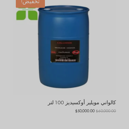
تخفيض!
كالواني مويلير أوكسيديز 100 لتر
السعر
السعر
$
50,000.00
$
60,000.00
الأصلي
الحالي
هو:
هو: