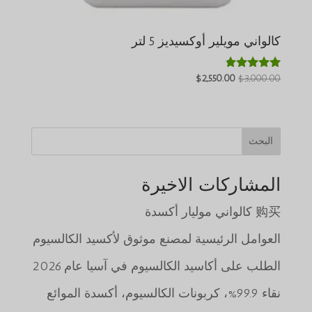
كالواني مويلير أوكسيديز 5 لتر
السعر
السعر
$
2,550.00
$
3,000.00
تم التقييم
4.64
الأصلي
الحالي
من 5
هو:
هو:
$2,550.00.
$3,000.00.
البحث
المشاركات الاخيرة
购买 كالواني موليار أكسدة
العوامل الرئيسية لمصنع موثوق لأكسيد الكالسيوم
الطلب على أكاسيد الكالسيوم في آسيا عام 2026
نقاء 99.9%، كربونات الكالسيوم، أكسدة الموائع