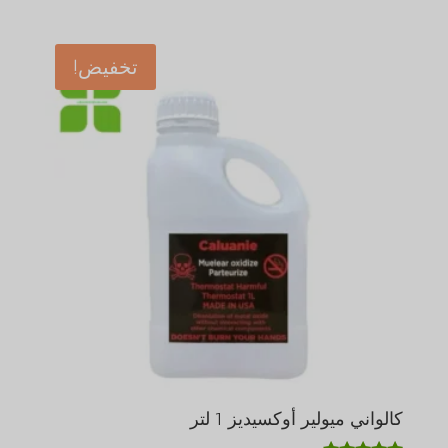
الأصلي
الحالي
من 5
هو:
هو:
$5,030.00.
$6,500.00.
تخفيض!
كالواني ميولير أوكسيديز 1 لتر