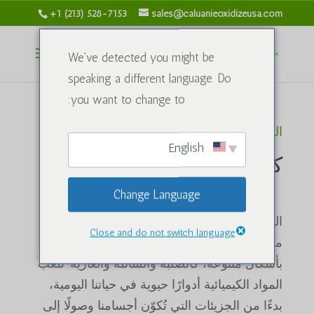
+1 (213) 528-7153
sales@caluanieoxidizeusa.com
We've detected you might be
speaking a different language. Do
you want to change to:
الرئيسية
/ كيميائي
English
كيميائي
عن
Change Language
المواد الكيميائية هي مواد ذات تركيب كيميائي
Close and do not switch language
محدد، قد تكون عناصر نقية أو مركبات. توجد
بأشكال متنوعة، كالصلبة والسائلة والغازية. تلعب
المواد الكيميائية أدوارًا حيوية في حياتنا اليومية،
بدءًا من الجزيئات التي تُكوّن أجسامنا وصولًا إلى