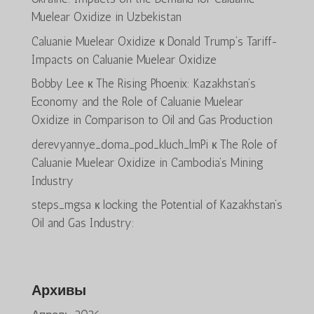
Muelear Oxidize in Uzbekistan
Caluanie Muelear Oxidize
к
Donald Trump’s Tariff-
Impacts on Caluanie Muelear Oxidize
Bobby Lee
к
The Rising Phoenix: Kazakhstan’s
Economy and the Role of Caluanie Muelear
Oxidize in Comparison to Oil and Gas Production
derevyannye_doma_pod_kluch_lmPi
к
The Role of
Caluanie Muelear Oxidize in Cambodia’s Mining
Industry
steps_mgsa
к
locking the Potential of Kazakhstan’s
Oil and Gas Industry:
Архивы