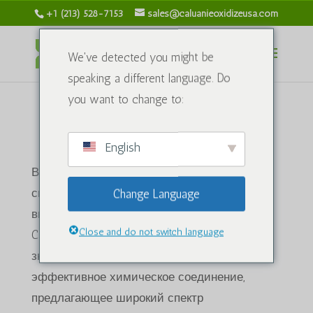
+1 (213) 528-7153
sales@caluanieoxidizeusa.com
We've detected you might be
speaking a different language. Do
you want to change to:
Химикаты
English
В сфере промышленного применения и
специализированных процессов наличие
Change Language
высококачественного химического продукта
Close and do not switch language
Caluanie Muelear имеет первостепенное
значение. Это универсальное и
эффективное химическое соединение,
предлагающее широкий спектр