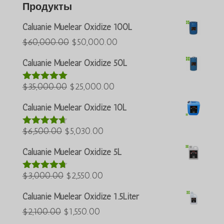
Продукты
Caluanie Muelear Oxidize 100L
Первоначальная
Текущая
$
60,000.00
$
50,000.00
цена
цена:
Caluanie Muelear Oxidize 50L
Português do Brasil
была:
$50,000.00.
Azərbaycan dili
Первоначальная
Текущая
$
35,000.00
$
$60,000.00.
25,000.00
Оценка
5.00
из 5
цена
цена:
Türkçe
Caluanie Muelear Oxidize 10L
была:
$25,000.00.
العربية
Первоначальная
Текущая
$
6,500.00
$
$35,000.00.
5,030.00
Оценка
ພາສາລາວ
4.60
из 5
цена
цена:
Bahasa Melayu
Caluanie Muelear Oxidize 5L
была:
$5,030.00.
ភាសាខ្មែរ
Первоначальная
Текущая
$
3,000.00
$6,500.00.
$
2,550.00
Оценка
한국어
4.64
из 5
цена
цена:
Caluanie Muelear Oxidize 1.5Liter
Қазақ тілі
была:
$2,550.00.
Первоначальная
Текущая
$
2,100.00
$
1,550.00
ქართული
$3,000.00.