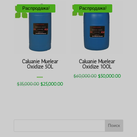
$3,000.00.
$6,500.00.
Распродажа!
Распродажа!
Caluanie Muelear
Caluanie Muelear
Oxidize 50L
Oxidize 100L
Первоначальная
Текуща
$
60,000.00
$
50,000.00
Оценка
5.00
из 5
Первоначальная
Текущая
цена
цена:
$
35,000.00
$
25,000.00
цена
цена:
была:
$50,000
была:
$25,000.00.
$60,000.00.
$35,000.00.
Поиск