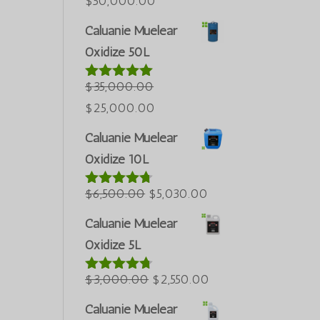
តម្លៃ
តម្លៃ
$
50,000.00
ដើមគឺ
បច្ចុប្បន្នគឺ
Caluanie Muelear
$60,000.00
$50,000.00
Oxidize 50L
Português do Brasil
។
។
Azərbaycan dili
$
35,000.00
វាយតម្លៃ
5.00
ក្នុងចំណោម 5
Türkçe
តម្លៃ
តម្លៃ
$
25,000.00
العربية
ដើមគឺ
បច្ចុប្បន្នគឺ
Caluanie Muelear
$35,000.00
$25,000.00
ພາສາລາວ
Oxidize 10L
។
។
Bahasa Melayu
តម្លៃ
តម្លៃ
$
6,500.00
$
5,030.00
វាយតម្លៃ
Русский
4.60
ក្នុង
ដើមគឺ
បច្ចុប្បន្នគឺ
한국어
ចំណោម 5
Caluanie Muelear
$6,500.00
$5,030.00
Oxidize 5L
Қазақ тілі
។
។
ქართული
តម្លៃ
តម្លៃ
$
3,000.00
$
2,550.00
វាយតម្លៃ
日本語
4.64
ក្នុង
ដើមគឺ
បច្ចុប្បន្នគឺ
ចំណោម 5
Caluanie Muelear
Deutsch (Sie)