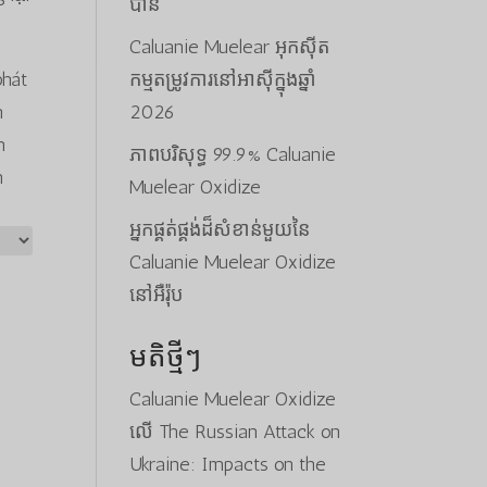
បាន
Caluanie Muelear អុកស៊ីត
phát
កម្មតម្រូវការនៅអាស៊ីក្នុងឆ្នាំ
n
2026
m
ភាពបរិសុទ្ធ 99.9% Caluanie
n
Muelear Oxidize
អ្នកផ្គត់ផ្គង់ដ៏សំខាន់មួយនៃ
Caluanie Muelear Oxidize
នៅអឺរ៉ុប
មតិថ្មីៗ
Caluanie Muelear Oxidize
លើ
The Russian Attack on
Ukraine: Impacts on the