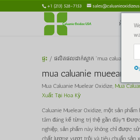
+1 (213) 528-7153
sales@caluanieoxidizeu
អំពីពួកយើ
We
wa
ផ្ទះ
/ ផលិតផលដាក់ស្លាក "mua caluanie muel
mua caluanie mueear កត់ស
Mua Caluanie Muelear Oxidize,
Mua Calua
Xuất Tại Hoa Kỳ
Caluanie Muelear Oxidize, một sản phẩm 
tâm đáng kể từng trị thệ gần đây។ Được
nghiệp, sản phẩm này không chỉ được sử d
chất lượng vượt trội và tiêu chuẩn sản 