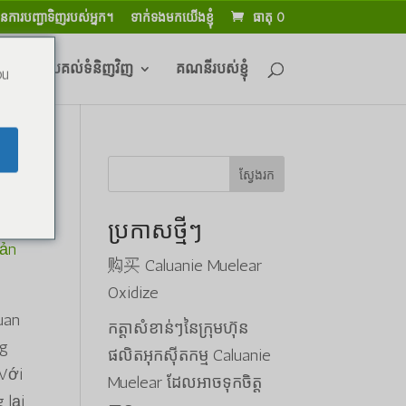
នការបញ្ជាទិញរបស់អ្នក។
ទាក់ទងមកយើងខ្ញុំ
ធាតុ 0
 និងការប្រគល់ទំនិញវិញ
គណនីរបស់ខ្ញុំ
ou
ស្វែងរក
ប្រកាសថ្មីៗ
Sản
购买 Caluanie Muelear
Oxidize
uan
កត្តាសំខាន់ៗនៃក្រុមហ៊ុន
ng
ផលិតអុកស៊ីតកម្ម Caluanie
 Với
Muelear ដែលអាចទុកចិត្ត
 lại