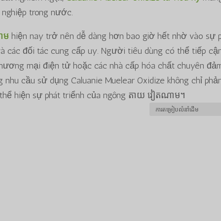
 nghiệp trong nước.
ណាម
hiện nay trở nên dễ dàng hơn bao giờ hết nhờ vào sự 
và các đối tác cung cấp uy. Người tiêu dùng có thể tiếp cậ
thương mại điện tử hoặc các nhà cấp hóa chất chuyên đả
g nhu cầu sử dụng Caluanie Muelear Oxidize không chỉ phả
 thể hiện sự phát triểnh của ngông តាយ វៀតណាម។