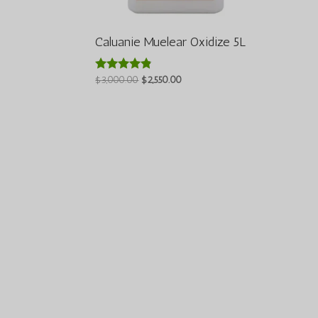
Caluanie Muelear Oxidize 5L
តម្លៃ
តម្លៃ
$
3,000.00
$
2,550.00
វាយតម្លៃ
4.64
ដើមគឺ
បច្ចុប្បន្នគឺ
ក្នុងចំណោម
$3,000.00
$2,550.00
5
។
។