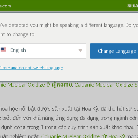
sa.com
តាមដា
ង
សារធាតុគីមី
ប្លុក
ទាក់ទងមកយើងខ្ញុំ
គោលការណ៍សងប្រាក់វិញ
've detected you might be speaking a different language. Do y
nt to change to:
English
Change Language
ear oxidize"
Close and do not switch language
ុី
nie Muelear Oxidize ở វៀតណាម
,
Caluanie Muelear Oxidize 
hóa học nổi bật được sản xuất tại Hoa Kỳ, đã thu hút sự q
 biết đến với khả năng ứng dụng đa dạng trong ngành cô
ụnh công trong lĩ trong các quy trình sản xuất khác nhau.
xuất nghiêm ngặt,
Caluanie Muelear Oxidize từ Hoa Kỳ
mang