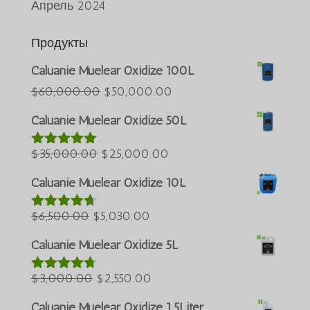
Апрель 2024
Продукты
Caluanie Muelear Oxidize 100L
Português do Brasil
Первоначальная
Текущая
$
60,000.00
$
50,000.00
Azərbaycan dili
цена
цена:
Caluanie Muelear Oxidize 50L
была:
$50,000.00.
Türkçe
Первоначальная
$60,000.00.
Текущая
$
35,000.00
$
25,000.00
العربية
Оценка
5.00
из 5
цена
цена:
ພາສາລາວ
Caluanie Muelear Oxidize 10L
была:
$25,000.00.
Bahasa Melayu
Первоначальная
$35,000.00.
Текущая
$
6,500.00
$
5,030.00
Оценка
ភាសាខ្មែរ
4.60
из 5
цена
цена:
Caluanie Muelear Oxidize 5L
한국어
была:
$5,030.00.
Қазақ тілі
$6,500.00.
Первоначальная
Текущая
$
3,000.00
$
2,550.00
Оценка
ქართული
4.64
из 5
цена
цена:
Caluanie Muelear Oxidize 1.5Liter