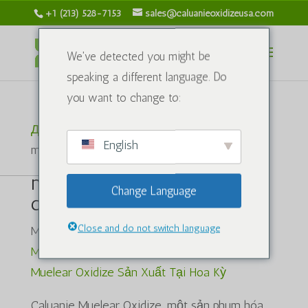
+1 (213) 528-7153
sales@caluanieoxidizeusa.com
We've detected you might be
speaking a different language. Do
you want to change to:
Дом
/ Товары с меткой “mua caluanie
English
muelear oxidize”
mua caluanie muelear
Change Language
oxidize
Close and do not switch language
Mua Caluanie Muelear Oxidize,
Mua Caluanie
Muelear Oxidize во Вьетнаме
,
Caluanie
Muelear Oxidize Sản Xuất Tại Hoa Kỳ
Caluanie Muelear Oxidize, một sản phum hóa