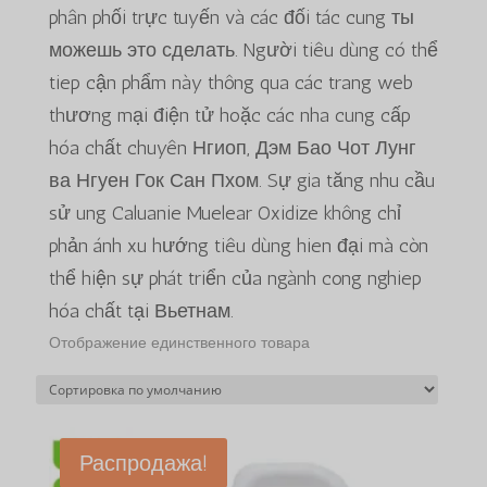
phân phối trực tuyến và các đối tác cung ты
можешь это сделать. Người tiêu dùng có thể
tiep cận phẩm này thông qua các trang web
thương mại điện tử hoặc các nha cung cấp
hóa chất chuyên Нгиоп, Дэм Бао Чот Лунг
ва Нгуен Гок Сан Пхом. Sự gia tăng nhu cầu
sử ung Caluanie Muelear Oxidize không chỉ
phản ánh xu hướng tiêu dùng hien đại mà còn
thể hiện sự phát triển của ngành cong nghiep
hóa chất tại Вьетнам.
Отображение единственного товара
Распродажа!