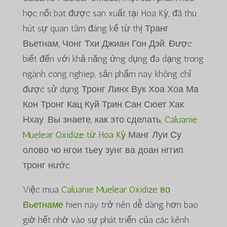
học nổi bat được san xuất tại Hoa Kỳ, đã thu
hút sự quan tâm đáng kể từ thị Транг
Вьетнам, Чонг Тхи Джиан Гон Дэй. Được
biết đến với khả năng ứng dụng đa dạng trong
ngành cong nghiep, sản phẩm nay không chỉ
được sử dụng Тронг Линх Вук Хоа Хоа Ма
Кон Тронг Кац Куй Трин Сан Сюет Хак
Нхау. Вы знаете, как это сделать,
Caluanie
Muelear Oxidize từ Hoa Kỳ
Манг Луи Су
олово чо нгои тьеу зунг ва доан нггип
тронг нước.
Việc mua
Caluanie Muelear Oxidize во
Вьетнаме
hien nay trở nên dễ dàng hơn bao
giờ hết nhờ vào sự phát triển của các kênh