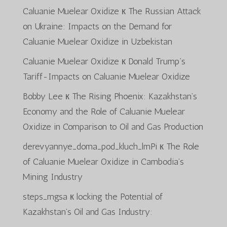
Caluanie Muelear Oxidize
к
The Russian Attack
on Ukraine: Impacts on the Demand for
Caluanie Muelear Oxidize in Uzbekistan
Caluanie Muelear Oxidize
к
Donald Trump’s
Tariff-Impacts on Caluanie Muelear Oxidize
Bobby Lee
к
The Rising Phoenix: Kazakhstan’s
Economy and the Role of Caluanie Muelear
Oxidize in Comparison to Oil and Gas Production
derevyannye_doma_pod_kluch_lmPi
к
The Role
of Caluanie Muelear Oxidize in Cambodia’s
Mining Industry
steps_mgsa
к
locking the Potential of
Kazakhstan’s Oil and Gas Industry: