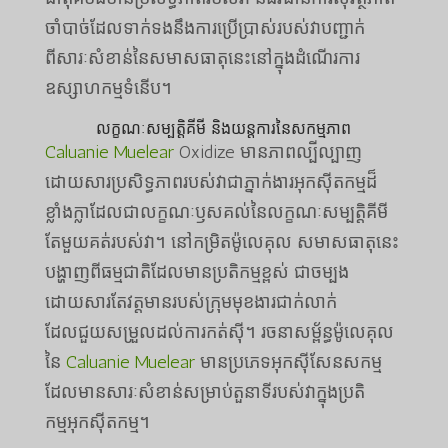
ចាំបាច់ដែលទាក់ទងនឹងការប្រើប្រាស់របស់វាបញ្ជាក់
ពីសារៈសំខាន់នៃសមាសធាតុនេះនៅក្នុងដំណើរការ
ឧស្សាហកម្មទំនើប។
លក្ខណៈសម្បត្តិគីមី និងយន្តការនៃសកម្មភាព
Caluanie Muelear
Oxidize មានភាពល្បីល្បាញ
ដោយសារប្រសិទ្ធភាពរបស់វាជាភ្នាក់ងារអុកស៊ីតកម្មដ៏
ខ្លាំងក្លាដែលជាលក្ខណៈឫសគល់នៃលក្ខណៈសម្បត្តិគីមី
តែមួយគត់របស់វា។ នៅកម្រិតម៉ូលេគុល សមាសធាតុនេះ
បង្ហាញពីធម្មជាតិដែលមានប្រតិកម្មខ្ពស់ ជាចម្បង
ដោយសារតែវត្តមានរបស់ក្រុមមុខងារជាក់លាក់
ដែលជួយសម្រួលដល់ការកត់សុី។ រចនាសម្ព័ន្ធម៉ូលេគុល
នៃ
Caluanie Muelear
មានប្រភេទអុកស៊ីសែនសកម្ម
ដែលមានសារៈសំខាន់សម្រាប់តួនាទីរបស់វាក្នុងប្រតិ
កម្មអុកស៊ីតកម្ម។