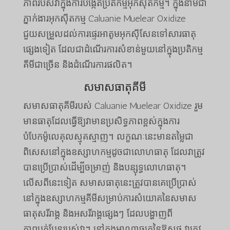
ភាពរបស់វាក្នុងការបង្កើតប្រតិកម្មអុកស៊ីតកម្ម។ ក្នុងនាមជា
ភ្នាក់ងារអុកស៊ីតកម្ម Caluanie Muelear Oxidize
ជួយសម្រួលដល់ការផ្ទេរអាតូមអុកស៊ីសែនទៅសារធាតុ
ផ្សេងទៀត ដែលជាដំណើរការសំខាន់មួយនៅក្នុងប្រតិកម្ម
គីមីជាច្រើន និងដំណើរការផលិត។
សមាសធាតុគីមី
សមាសធាតុគីមីរបស់ Caluanie Muelear Oxidize រួម
មានធាតុដែលធ្វើឱ្យវាមានប្រសិទ្ធភាពខ្ពស់ក្នុងការ
បំបែកម៉ូលេគុលស្មុគស្មាញ។ លក្ខណៈនេះមានតម្លៃជា
ពិសេសនៅក្នុងឧស្សាហកម្មដូចជាលោហធាតុ ដែលវាត្រូវ
បានប្រើប្រាស់ដើម្បីចម្រាញ់ និងបន្សុទ្ធលោហធាតុ។
លើសពីនេះទៀត សមាសធាតុនេះត្រូវបានគេប្រើប្រាស់
នៅក្នុងឧស្សាហកម្មគីមីសម្រាប់ការសំយោគនៃសមាស
ធាតុសរីរាង្គ និងអសរីរាង្គផ្សេងៗ ដែលបង្ហាញពី
ភាពបត់បែនរបស់វា។ នៅក្នុងអាណាចក្រនៃឱសថ វាត្រូវ