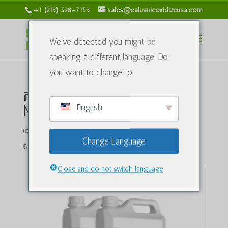
+1 (213) 528-7153
sales@caluanieoxidizeusa.com
We've detected you might be
speaking a different language. Do
you want to change to:
ការយល់ដឹងអំពី Caluanie
English
Muelear Oxidize
ដោយ
caluanieoxidizeusa.com
|
ខែកក្កដា 12, 2024
|
គីមី
Change Language
ឧស្សាហកម្ម
|
0 មតិ
Close and do not switch language