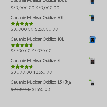
Caluanie Muelear Oxidize 100L
Azərbaycan dili
តម្លៃ
តម្លៃ
$
60,000.00
$
50,000.00
ដើមគឺ
បច្ចុប្បន្នគឺ
Türkçe
Caluanie Muelear Oxidize 50L
$60,000.00
$50,000.00
العربية
តម្លៃ
។
តម្លៃ
។
$
35,000.00
$
25,000.00
វាយតម្លៃ
5.00
ພາສາລາວ
ក្នុងចំណោម 5
ដើមគឺ
បច្ចុប្បន្នគឺ
Bahasa Melayu
Caluanie Muelear Oxidize 10L
$35,000.00
$25,000.00
Русский
តម្លៃ
។
តម្លៃ
។
$
6,500.00
$
5,030.00
វាយតម្លៃ
한국어
4.60
ក្នុង
ដើមគឺ
បច្ចុប្បន្នគឺ
ចំណោម 5
Caluanie Muelear Oxidize 5L
Қазақ тілі
$6,500.00
$5,030.00
ქართული
។
តម្លៃ
។
តម្លៃ
$
3,000.00
$
2,550.00
វាយតម្លៃ
4.64
ក្នុង
日本語
ដើមគឺ
បច្ចុប្បន្នគឺ
ចំណោម 5
Caluanie Muelear Oxidize 1.5 លីត្រ
Deutsch (Sie)
$3,000.00
$2,550.00
តម្លៃ
តម្លៃ
$
2,100.00
$
1,550.00
។
។
O‘zbekcha
ដើមគឺ
បច្ចុប្បន្នគឺ
Tiếng Việt
$2,100.00
$1,550.00