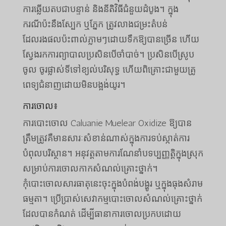
ការឆ្លើយតបជាបន្ទាន់ និងនីតិវិធីជំនួយដំបូង។ ក្នុង
ករណីប៉ះនឹងស្បែក ឬភ្នែក ត្រូវលាងជម្រះតំបន់
ដែលរងផលប៉ះពាល់ភ្លាមៗដោយទឹកឱ្យបានច្រើន ហើយ
ស្វែងរកការព្យាបាលប្រសិនបើចាំបាច់។ ប្រសិនបើស្រូប
ចូល ចូរផ្លាស់ទីទៅខ្យល់បរិសុទ្ធ ហើយពិគ្រោះជាមួយគ្រូ
ពេទ្យជំនាញដោយមិនបង្អង់យូរ។
ការចោល៖
ការបោះចោល Caluanie Muelear Oxidize ឱ្យបាន
ត្រឹមត្រូវគឺមានសារៈសំខាន់ណាស់ក្នុងការទប់ស្កាត់ការ
បំពុលបរិស្ថាន។ អនុវត្តតាមការណែនាំបទប្បញ្ញត្តិក្នុងស្រុក
សម្រាប់ការចោលកាកសំណល់គ្រោះថ្នាក់។
កុំបោះចោលសារធាតុនេះចុះក្នុងបំពង់បង្ហូរ ឬក្នុងធុងសំរាម
ធម្មតា។ ប្រើប្រាស់សេវាកម្មបោះចោលសំណល់គ្រោះថ្នាក់
ដែលបានកំណត់ ដើម្បីធានាការចោលប្រកបដោយ