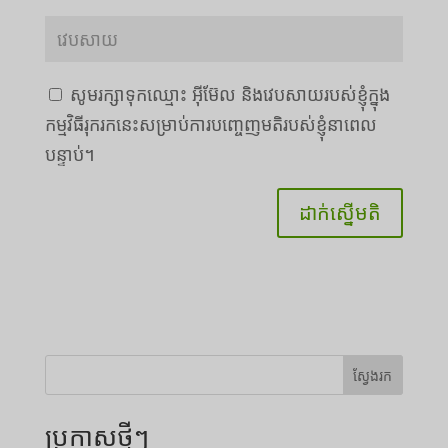
សូមរក្សាទុកឈ្មោះ អ៊ីម៊ែល និងវេបសាយរបស់ខ្ញុំក្នុង
កម្មវិធីរុករកនេះសម្រាប់ការបញ្ចេញមតិរបស់ខ្ញុំនាពេល
បន្ទាប់។
ស្វែងរក
ប្រកាសថ្មីៗ