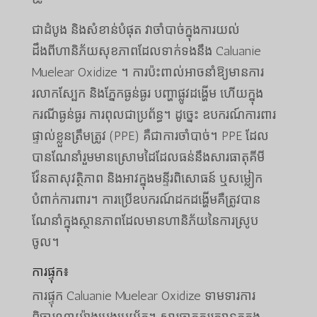
ជាដំបូង និងសំខាន់បំផុត វាចាំបាច់ក្នុងការយល់
ដឹងពីហានិភ័យសុខភាពដែលទាក់ទងនឹង Caluanie
Muelear Oxidize ។ ការ​ប៉ះពាល់​អាច​នាំឱ្យ​មាន​ការ​
រលាក​ស្បែក និង​ភ្នែក​ធ្ងន់ធ្ងរ បញ្ហា​ផ្លូវដង្ហើម ហើយ​ក្នុង
ករណី​ធ្ងន់ធ្ងរ ការពុល​ជា​ប្រព័ន្ធ​។ ដូច្នេះ ឧបករណ៍ការពារ
ផ្ទាល់ខ្លួនត្រឹមត្រូវ (PPE) គឺជាការចាំបាច់។ PPE ដែល
បានណែនាំរួមមានស្រោមដៃដែលធន់នឹងសារធាតុគីមី
វ៉ែនតាសុវត្ថិភាព និងអាវក្នុងមន្ទីរពិសោធន៍ ឬសម្លៀក
បំពាក់ការពារ។ ការ​ប្រើ​ឧបករណ៍​ដកដង្ហើម​គឺ​ត្រូវ​បាន​
ណែនាំ​ក្នុង​ស្ថានភាព​ដែល​មាន​ហានិភ័យ​នៃ​ការ​ស្រូប​
ចូល។
ការផ្ទុក៖
ការផ្ទុក Caluanie Muelear Oxidize ទាមទារការ