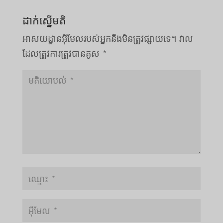
ដាក់ស្នើមតិ
អាសយដ្ឋាន​អ៊ីមែល​របស់​អ្នក​នឹង​មិន​ត្រូវ​ផ្សាយ​ទេ។
វាល​
ដែល​ត្រូវ​ការ​ត្រូវ​បាន​គូស
*