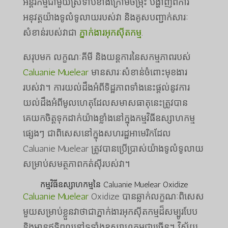
អន្តរកម្មជាមួយស្រទាប់ខាងក្រោមចម្រុះ បង្ហាញពីការ
អនុវត្តយ៉ាងទូលំទូលាយរបស់វា និងគូសបញ្ជាក់សារៈ
សំខាន់របស់វាជា
ភ្នាក់ងារអុកស៊ីតកម្ម
.
សរុបមក លក្ខណៈគីមី និងយន្តការនៃសកម្មភាពរបស់
Caluanie Muelear
មានសារៈសំខាន់ចំពោះមុខងារ
របស់វា។ ការយល់ដឹងអំពីទិដ្ឋភាពទាំងនេះផ្តល់នូវការ
យល់ដឹងអំពីមូលហេតុដែលសមាសធាតុនេះត្រូវបាន
គេយកចិត្តទុកដាក់យ៉ាងខ្លាំងនៅក្នុងកម្មវិធីឧស្សាហកម្ម
ផ្សេងៗ ជាពិសេសនៅក្នុងសហរដ្ឋអាមេរិកដែល
Caluanie Muelear ត្រូវបានប្រើប្រាស់យ៉ាងទូលំទូលាយ
សម្រាប់សមត្ថភាពកត់សុីរបស់វា។
កម្មវិធីឧស្សាហកម្មនៃ Caluanie Muelear Oxidize
Caluanie Muelear
Oxidize បានឆ្លាក់លក្ខណៈពិសេស
មួយសម្រាប់ខ្លួនវាថាជាភ្នាក់ងារអុកស៊ីតកម្មដ៏សម្បូរបែប
និងមានឥទ្ធិពលនៅទូទាំងឧស្សាហកម្មជាច្រើន។ វិស័យ