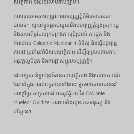
សុវត្ថិភាព និងអនុលោមតាមច្បាប់។
ការអនុលោមតាមតម្រូវការបទប្បញ្ញត្តិគឺមិនអាចចរចា
បានទេ។ ស្គាល់ខ្លួនអ្នកជាមួយនឹងបទប្បញ្ញត្តិក្នុងស្រុក រដ្ឋ
និងសហព័ន្ធដែលគ្រប់គ្រងការប្រើប្រាស់ ការផ្ទុក និង
ការចោល Caluanie Muelear ។ ពិនិត្យ និងធ្វើបច្ចុប្បន្ន
ភាពជាប្រចាំនូវពិធីសារសុវត្ថិភាព ដើម្បីឲ្យស្របតាមការ
អនុវត្តល្អបំផុត និងការផ្លាស់ប្តូរបទប្បញ្ញត្តិ។
ដោយប្រកាន់ខ្ជាប់នូវវិធានការសុវត្ថិភាព និងគោលការណ៍
ណែនាំក្នុងការដោះស្រាយទាំងនេះ អ្នកអាចធានាបាននូវ
ការប្រើប្រាស់ប្រកបដោយសុវត្ថិភាពនៃ Caluanie
Muelear Oxidize ការពារទាំងសុខភាពមនុស្ស និង
បរិស្ថាន។