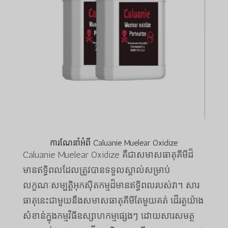
ការណែនាំអំពី Caluanie Muelear Oxidize
Caluanie Muelear Oxidize គឺជាសមាសធាតុគីមីដ៏
មានឥទ្ធិពលដែលត្រូវបានទទួលស្គាល់សម្រាប់
លក្ខណៈសម្បត្តិអុកស៊ីតកម្មដ៏មានឥទ្ធិពលរបស់វា។ សារ
ធាតុនេះជាមួយនឹងសមាសធាតុគីមីតែមួយគត់ ដើរតួយ៉ាង
សំខាន់ក្នុងកម្មវិធីឧស្សាហកម្មផ្សេងៗ ដោយសារសមត្ថ