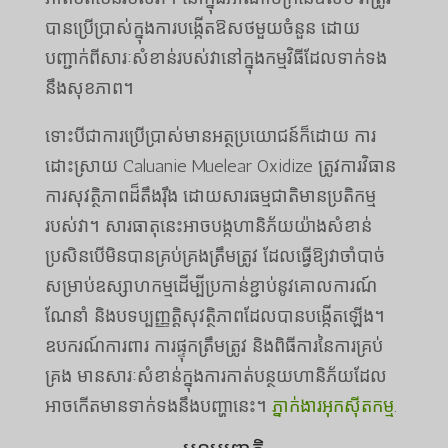
បានប្រើប្រាស់ក្នុងការបង្កើតឱសថមួយចំនួន ដោយ
បញ្ជាក់ពីសារៈសំខាន់របស់វានៅក្នុងកម្មវិធីដែលទាក់ទង
នឹងសុខភាព។
ទោះបីជាការប្រើប្រាស់មានអត្ថប្រយោជន៍ក៏ដោយ ការ
ដោះស្រាយ Caluanie Muelear Oxidize ត្រូវការវិធាន
ការសុវត្ថិភាពដ៏តឹងរ៉ឹង ដោយសារធម្មជាតិមានប្រតិកម្ម
របស់វា។ សារធាតុនេះអាចបង្កហានិភ័យយ៉ាងសំខាន់
ប្រសិនបើមិនបានគ្រប់គ្រងត្រឹមត្រូវ ដែលធ្វើឱ្យវាចាំបាច់
សម្រាប់ឧស្សាហកម្មដើម្បីប្រកាន់ខ្ជាប់នូវគោលការណ៍
ណែនាំ និងបទប្បញ្ញត្តិសុវត្ថិភាពដែលបានបង្កើតឡើង។
ឧបករណ៍ការពារ ការផ្ទុកត្រឹមត្រូវ និងពិធីការនៃការគ្រប់
គ្រង មានសារៈសំខាន់ក្នុងការកាត់បន្ថយហានិភ័យដែល
អាចកើតមានទាក់ទងនឹងបញ្ហានេះ។
ភ្នាក់ងារអុកស៊ីតកម្ម
.