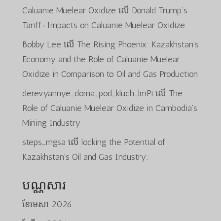
Caluanie Muelear Oxidize
លើ
Donald Trump’s
Tariff-Impacts on Caluanie Muelear Oxidize
Bobby Lee
លើ
The Rising Phoenix: Kazakhstan’s
Economy and the Role of Caluanie Muelear
Oxidize in Comparison to Oil and Gas Production
derevyannye_doma_pod_kluch_lmPi
លើ
The
Role of Caluanie Muelear Oxidize in Cambodia’s
Mining Industry
steps_mgsa
លើ
locking the Potential of
Kazakhstan’s Oil and Gas Industry:
បណ្ណសារ
ខែ​មេសា 2026