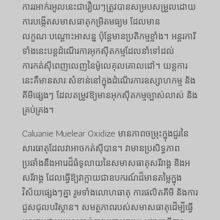
ការរអាក់រអួលនេះជារឿយៗត្រូវបានសម្របសម្រួលដោយ
ការបង្កើតសមាសធាតុកម្រិតមធ្យម ដែលមាន
លក្ខណៈបណ្តោះអាសន្ន ប៉ុន្តែមានប្រតិកម្មខ្លាំង។ អន្តរការី
ទាំងនេះបន្តដំណើរការអុកស៊ីតកម្មដែលនាំទៅដល់
ការកត់សុីពេញលេញនៃម៉ូលេគុលគោលដៅ។ យន្តការ
នេះគឺមានសារៈសំខាន់នៅក្នុងដំណើរការឧស្សាហកម្ម និង
គីមីផ្សេងៗ ដែលតម្រូវឱ្យមានអុកស៊ីតកម្មច្បាស់លាស់ និង
គ្រប់គ្រង។
Caluanie Muelear Oxidize មានភាពចម្រុះក្នុងជួរនៃ
សារធាតុដែលវាអាចកត់សុីបាន។ វាមានប្រសិទ្ធភាព
ប្រឆាំងនឹងអារេដ៏ធំទូលាយនៃសមាសធាតុសរីរាង្គ និងអ
សរីរាង្គ ដែលធ្វើឱ្យវាក្លាយជាឧបករណ៍ដ៏មានតម្លៃក្នុង
វិស័យផ្សេងៗគ្នា រួមទាំងលោហធាតុ ការផលិតគីមី និងការ
ជួសជុលបរិស្ថាន។ សមត្ថភាពរបស់សមាសធាតុដើម្បីធ្វើ