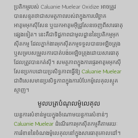
ប្រតិកម្មរបស់ Caluanie Muelear Oxidize អាចត្រូវ
បានសន្មតថាជាសមត្ថភាពរបស់វាក្នុងការបរិច្ចាគ
អាតូមអុកស៊ីសែន ឬយកអាតូមអ៊ីដ្រូសែនចេញពីសារធាតុ
ផ្សេងទៀត។ នេះគឺជាទិដ្ឋភាពជាមូលដ្ឋាននៃប្រតិកម្មអុក
ស៊ីតកម្ម ដែលភ្នាក់ងារអុកស៊ីតកម្មទទួលបានអេឡិចត្រុង
ឬសម្របសម្រួលការបាត់បង់អេឡិចត្រុងដោយសារធាតុ
ដែលត្រូវបានកត់សុី។ សមត្ថភាពក្នុងការផ្ទេរអាតូមអុកស៊ី
សែនប្រកបដោយប្រសិទ្ធភាពធ្វើឱ្យ
Caluanie Muelear
ជាពិសេសមានប្រសិទ្ធភាពក្នុងការបំបែកម៉ូលេគុលស្មុគ
ស្មាញ។
មូលបត្របំណុលម៉ូលេគុល
យន្តការសំខាន់មួយក្នុងចំណោមយន្តការសំខាន់ៗ
Caluanie Muelear
ដំណើរការអុកស៊ីតកម្មគឺតាមរយៈ
ការរំខាននៃចំណងម៉ូលេគុលនៅក្នុងសារធាតុគោលដៅ។