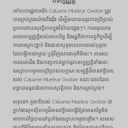
បទប្បញ្ញត្តិ
នៅសហរដ្ឋអាមេរិក Caluanie Muelear Oxidize ត្រូវ
បានគ្រប់គ្រងយ៉ាងតឹងរ៉ឹង ដើម្បីធានាបាននូវការប្រើប្រាស់
ប្រកបដោយសុវត្ថិភាពក្នុងវិស័យផ្សេងៗ។ ការអនុលោម
តាមបទប្បញ្ញត្តិរបស់សហព័ន្ធ និងរដ្ឋគឺជាកាតព្វកិច្ចដើម្បី
ការពារគ្រោះថ្នាក់ និងធានាសុខុមាលភាពរបស់បុគ្គល
ដែលធ្វើការជាមួយ ឬជុំវិញសារធាតុគីមីនេះ។ តាមរយៈ
ការយល់ដឹង និងការប្រកាន់ខ្ជាប់នូវបទប្បញ្ញត្តិទាំងនេះ
ឧស្សាហកម្មអាចប្រើប្រាស់លក្ខណៈសម្បត្តិដ៏មានឥទ្ធិពល
របស់ Caluanie Muelear Oxidize ខណៈពេលដែល
រក្សាបាននូវបរិយាកាសសុវត្ថិភាព និងការគ្រប់គ្រង។
សរុបមក តួនាទីរបស់ Caluanie Muelear Oxidize ជា
ភ្នាក់ងារអុកស៊ីតកម្មដ៏មានឥទ្ធិពលធ្វើឱ្យវាមានតម្លៃមិន
អាចកាត់ថ្លៃបាននៅទូទាំងឧស្សាហកម្មជាច្រើន។ សមាស
ធាតុគីមីដ៏មានប្រសិទ្ធភាពរបស់វា និងវិធានការសុវត្ថិភាព