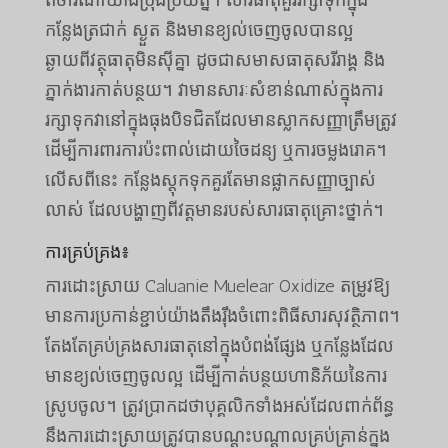
ពិចារណាយ៉ាងប្រុងប្រយ័ត្ន។ សារធាតុគួររក្សាទុកក្នុង
កន្លែងត្រជាក់ ស្ងួត និងមានខ្យល់ចេញចូលបានល្អ
ឆ្ងាយពីវត្ថុធាតុមិនស៊ីគ្នា ដូចជាសមាសធាតុសរីរាង្គ និង
ភ្នាក់ងារកាត់បន្ថយ។ វាមានសារៈសំខាន់ណាស់ក្នុងការ
រក្សាទុកវានៅក្នុងធុងបិទជិតដែលមានស្លាកសញ្ញាត្រឹមត្រូវ
ដើម្បីការពារការប៉ះពាល់ដោយចៃដន្យ ឬការចម្លងរោគ។
លើសពីនេះ កន្លែងស្តុកទុកគួរតែមានផ្លាកសញ្ញាច្បាស់
លាស់ ដែលបង្ហាញពីវត្តមានរបស់សារធាតុគ្រោះថ្នាក់។
ការគ្រប់គ្រង៖
ការដោះស្រាយ Caluanie Muelear Oxidize តម្រូវឱ្យ
មានការប្រកាន់ខ្ជាប់យ៉ាងតឹងរ៉ឹងចំពោះពិធីសារសុវត្ថិភាព។
តែងតែគ្រប់គ្រងសារធាតុនៅក្នុងបំពង់ផ្សែង ឬកន្លែងដែល
មានខ្យល់ចេញចូលល្អ ដើម្បីកាត់បន្ថយហានិភ័យនៃការ
ស្រូបចូល។ ត្រូវប្រាកដថាបុគ្គលិកទាំងអស់ដែលពាក់ព័ន្ធ
នឹងការដោះស្រាយត្រូវបានបណ្តុះបណ្តាលគ្រប់គ្រាន់ក្នុង