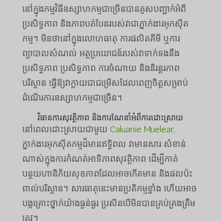
នៅក្នុងកម្មវិធីឧស្សាហកម្មជាច្រើនបានគូសបញ្ជាក់អំពី
ប្រសិទ្ធភាព និងភាពបត់បែនរបស់វាជាភ្នាក់ងារអុកស៊ីត
កម្ម។ មិនថានៅក្នុងលោហធាតុ ការផលិតគីមី ឬការ
ព្យាបាលសំណល់ អត្ថប្រយោជន៍របស់វាទាក់ទងនឹង
ប្រសិទ្ធភាព ប្រសិទ្ធភាព ការចំណាយ និងនិរន្តរភាព
បរិស្ថាន ធ្វើឱ្យវាក្លាយជាជម្រើសដែលពេញចិត្តសម្រាប់
ដំណើរការឧស្សាហកម្មជាច្រើន។
វិធានការសុវត្ថិភាព និងការណែនាំអំពីការដោះស្រាយ
នៅពេលដោះស្រាយជាមួយ
Caluanie Muelear,
ភ្នាក់ងារអុកស៊ីតកម្មដ៏មានឥទ្ធិពល វាមានសារៈសំខាន់
ណាស់ក្នុងការកំណត់អាទិភាពសុវត្ថិភាព ដើម្បីកាត់
បន្ថយហានិភ័យសុខភាពដែលអាចកើតមាន និងផលប៉ះ
ពាល់បរិស្ថាន។ សារធាតុនេះមានប្រតិកម្មខ្លាំង ហើយអាច
បង្កគ្រោះថ្នាក់យ៉ាងធ្ងន់ធ្ងរ ប្រសិនបើមិនបានគ្រប់គ្រងត្រឹម
ត្រូវ។