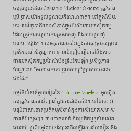
ចម្បងមួយដែល Caluanie Muelear Oxidize ត្រូវបាន
ប្រើប្រាស់យ៉ាងទូលំទូលាយគឺលោហធាតុ។ នៅក្នុងវិស័យ
នេះ វាដើរតួនាទីយ៉ាងសំខាន់ក្នុងដំណើរការអុកស៊ីតកម្ម
ដែលត្រូវការសម្រាប់ការស្រង់ចេញ និងការចម្រាញ់
លោហៈផ្សេងៗ។ សមត្ថភាពរបស់វាក្នុងការសម្របសម្រួល
ប្រតិកម្មនៅសីតុណ្ហភាពទាបបើប្រៀបធៀបទៅនឹងសារ
ធាតុអុកស៊ីតកម្មប្រពៃណីមិនត្រឹមតែបង្កើនប្រសិទ្ធភាព
ប៉ុណ្ណោះទេ ថែមទាំងកាត់បន្ថយការប្រើប្រាស់ថាមពល
ផងដែរ។
កម្មវិធីសំខាន់មួយទៀតនៃ
Caluanie Muelear
អុកស៊ីត
កម្មត្រូវបានរកឃើញនៅក្នុងការផលិតគីមី។ នៅទីនេះ វា
បម្រើជាសារធាតុប្រតិកម្មសំខាន់ក្នុងការសំយោគសមាស
ធាតុគីមីផ្សេងៗ។ ភាពជាក់លាក់ និងប្រតិកម្មខ្ពស់របស់វា
ធានាថា ប្រតិកម្មដែលចង់បានកើតឡើងកាន់តែលឿន និង