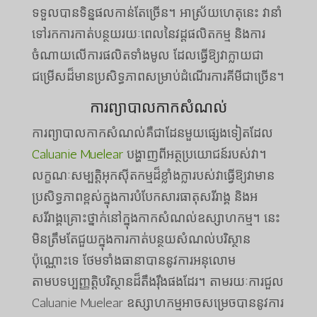
ទទួលបានទិន្នផលកាន់តែច្រើន។ អាស្រ័យហេតុនេះ វានាំ
ទៅរកការកាត់បន្ថយរយៈពេលនៃវដ្តផលិតកម្ម និងការ
ចំណាយលើការផលិតទាំងមូល ដែលធ្វើឱ្យវាក្លាយជា
ជម្រើសដ៏មានប្រសិទ្ធភាពសម្រាប់ដំណើរការគីមីជាច្រើន។
ការព្យាបាលកាកសំណល់
ការព្យាបាលកាកសំណល់គឺជាដែនមួយផ្សេងទៀតដែល
Caluanie Muelear
បង្ហាញពីអត្ថប្រយោជន៍របស់វា។
លក្ខណៈសម្បត្តិអុកស៊ីតកម្មដ៏ខ្លាំងក្លារបស់វាធ្វើឱ្យវាមាន
ប្រសិទ្ធភាពខ្ពស់ក្នុងការបំបែកសារធាតុសរីរាង្គ និងអ
សរីរាង្គគ្រោះថ្នាក់នៅក្នុងកាកសំណល់ឧស្សាហកម្ម។ នេះ
មិនត្រឹមតែជួយក្នុងការកាត់បន្ថយសំណល់បរិស្ថាន
ប៉ុណ្ណោះទេ ថែមទាំងធានាបាននូវការអនុលោម
តាមបទប្បញ្ញត្តិបរិស្ថានដ៏តឹងរ៉ឹងផងដែរ។ តាមរយៈការជួល
Caluanie Muelear ឧស្សាហកម្មអាចសម្រេចបាននូវការ