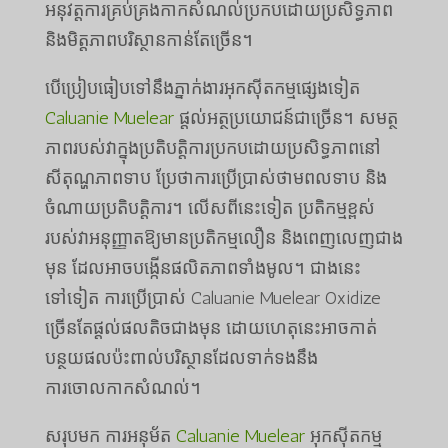
អនុវត្តការគ្រប់គ្រងកាកសំណល់ប្រកបដោយប្រសិទ្ធភាព
និងមិត្តភាពបរិស្ថានកាន់តែច្រើន។
បើប្រៀបធៀបទៅនឹងភ្នាក់ងារអុកស៊ីតកម្មផ្សេងទៀត
Caluanie Muelear
ផ្តល់អត្ថប្រយោជន៍ជាច្រើន។ សមត្ថ
ភាពរបស់វាក្នុងប្រតិបត្តិការប្រកបដោយប្រសិទ្ធភាពនៅ
សីតុណ្ហភាពទាប ប្រែថាការប្រើប្រាស់ថាមពលទាប និង
ចំណាយប្រតិបត្តិការ។ លើសពីនេះទៀត ប្រតិកម្មខ្ពស់
របស់វាអនុញ្ញាតឱ្យមានប្រតិកម្មលឿន និងពេញលេញជាង
មុន ដែលអាចបង្កើនផលិតភាពទាំងមូល។ ជាងនេះ
ទៅទៀត ការប្រើប្រាស់ Caluanie Muelear Oxidize
ច្រើនតែផ្តល់ផលតិចជាងមុន ដោយហេតុនេះអាចកាត់
បន្ថយផលប៉ះពាល់បរិស្ថានដែលទាក់ទងនឹង
ការចោលកាកសំណល់។
សរុបមក ការអនុម័ត
Caluanie Muelear
អុកស៊ីតកម្ម