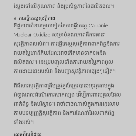
ស្តែងទៅលើគុណភាព និងប្រសិទ្ធភាពនៃផលិតផល។
6. ការធ្វើតេស្តសុវត្ថិភាព
ទិដ្ឋភាពសំខាន់មួយទៀតនៃការធ្វើតេស្ត Caluanie
Muelear Oxidize សម្រាប់គុណភាពគឺការធានា
សុវត្ថិភាពរបស់វា។ ការធ្វើតេស្តសុវត្ថិភាពពាក់ព័ន្ធនឹងការ
វាយតម្លៃហានិភ័យដែលអាចកើតមានទាក់ទងនឹង
ផលិតផល។ នេះរួមបញ្ចូលទាំងការវាយតម្លៃភាពពុល
ភាពងាយឆេះរបស់វា និងបញ្ហាសុវត្ថិភាពផ្សេងៗទៀត។
ពិធីសារសុវត្ថិភាពត្រឹមត្រូវគួរតែត្រូវបានអនុវត្តតាមក្នុង
អំឡុងពេលដំណើរការសាកល្បង ដើម្បីការពារបុគ្គលដែល
ពាក់ព័ន្ធ និងបរិស្ថាន។ វាចាំបាច់ណាស់ក្នុងការអនុលោម
តាមបទប្បញ្ញត្តិសុវត្ថិភាព និងការណែនាំដែលពាក់ព័ន្ធ
ទាំងអស់។
សេចក្តីសន្និដ្ឋាន