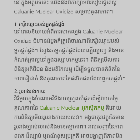
នៅក្នុងអត្ថបទនេះ យើងនឹងពិភាក្សាអំពីរបៀបធ្វើតេស្ត
Caluanie Muelear Oxidize សម្រាប់គុណភាព។
1. កេរ្តិ៍ឈ្មោះរបស់អ្នកផ្គត់ផ្គង់
នៅពេលនិយាយអំពីការសាកល្បង Caluanie Muelear
Oxidize ជំហានដំបូងគឺត្រូវពិចារណាពីកេរ្តិ៍ឈ្មោះរបស់
អ្នកផ្គត់ផ្គង់។ ស្វែងរកអ្នកផ្គត់ផ្គង់ដែលល្បីល្បាញ និងមាន
កំណត់ត្រាល្អនៅក្នុងឧស្សាហកម្មនេះ។ ពិនិត្យមើលការ
ពិនិត្យអតិថិជន និងមតិកែលម្អ ដើម្បីទទួលបានគំនិតនៃ
ភាពជឿជាក់ និងគុណភាពនៃផលិតផលដែលពួកគេផ្តល់។
2. រូបរាងរាងកាយ
វិធីមួយក្នុងចំណោមវិធីងាយស្រួលបំផុតដើម្បីវាយតម្លៃ
គុណភាពនៃ
Caluanie Muelear អុកស៊ីតកម្ម
គឺដោយ
ការពិនិត្យមើលរូបរាងកាយរបស់វា។ អង្គធាតុរាវគួរតែមាន
រូបរាងច្បាស់លាស់និងមានតម្លាភាព។ រាល់​សញ្ញា​នៃ​ភាព​
ពពក ដី​ល្បាប់ ឬ​ពណ៌​ខុស​ប្រក្រតី អាច​បង្ហាញ​ពី​ភាព​មិន​