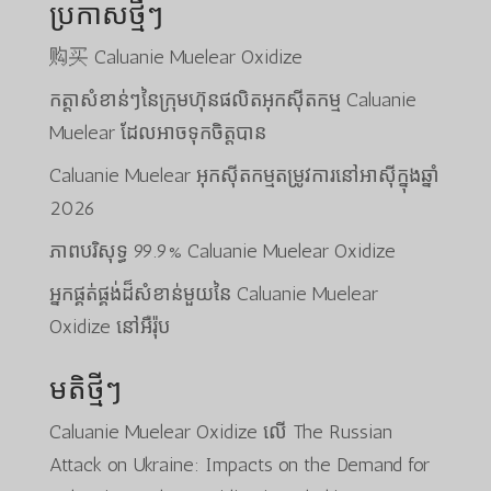
ប្រកាសថ្មីៗ
购买 Caluanie Muelear Oxidize
កត្តាសំខាន់ៗនៃក្រុមហ៊ុនផលិតអុកស៊ីតកម្ម Caluanie
Muelear ដែលអាចទុកចិត្តបាន
Caluanie Muelear អុកស៊ីតកម្មតម្រូវការនៅអាស៊ីក្នុងឆ្នាំ
2026
ភាពបរិសុទ្ធ 99.9% Caluanie Muelear Oxidize
អ្នកផ្គត់ផ្គង់ដ៏សំខាន់មួយនៃ Caluanie Muelear
Oxidize នៅអឺរ៉ុប
មតិថ្មីៗ
Caluanie Muelear Oxidize
លើ
The Russian
Attack on Ukraine: Impacts on the Demand for