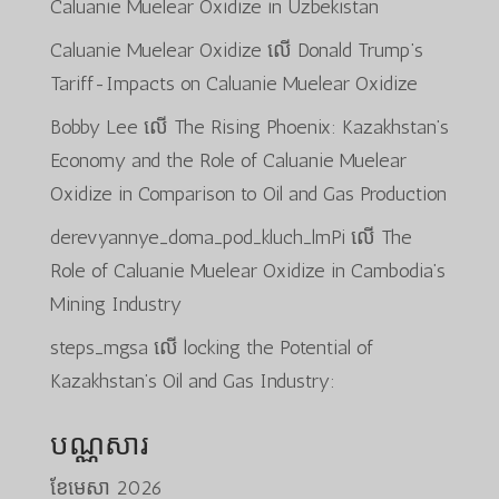
Caluanie Muelear Oxidize in Uzbekistan
Caluanie Muelear Oxidize
លើ
Donald Trump’s
Tariff-Impacts on Caluanie Muelear Oxidize
Bobby Lee
លើ
The Rising Phoenix: Kazakhstan’s
Economy and the Role of Caluanie Muelear
Oxidize in Comparison to Oil and Gas Production
derevyannye_doma_pod_kluch_lmPi
លើ
The
Role of Caluanie Muelear Oxidize in Cambodia’s
Mining Industry
steps_mgsa
លើ
locking the Potential of
Kazakhstan’s Oil and Gas Industry:
បណ្ណសារ
ខែ​មេសា 2026