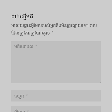
ដាក់ស្នើមតិ
អាសយដ្ឋាន​អ៊ីមែល​របស់​អ្នក​នឹង​មិន​ត្រូវ​ផ្សាយ​ទេ។
វាល​
ដែល​ត្រូវ​ការ​ត្រូវ​បាន​គូស
*