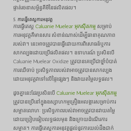
ផ្ទាត់រចនាសម្ព័ន្ធគីមីនៃផលិតផល។
5. ការធ្វើតេស្តការអនុវត្ត
ការធ្វើតេស្ត
Caluanie Muelear អុកស៊ីតកម្ម
សម្រាប់
ការអនុវត្តគឺមានសារៈសំខាន់ណាស់ដើម្បីធានាគុណភាព
របស់វា។ នេះអាចត្រូវបានធ្វើដោយការពិសោធន៍ឬការ
សាកល្បងដោយប្រើផលិតផល។ ឧទាហរណ៍ ប្រសិនបើ
Caluanie Muelear Oxidize ត្រូវបានគេប្រើជាថ្នាំបំបាត់
ការឈឺចាប់ ប្រសិទ្ធភាពរបស់វាអាចត្រូវបានសាកល្បង
ដោយអនុវត្តវាទៅលើផ្ទៃផ្សេងៗ និងវាយតម្លៃលទ្ធផល។
ដូចគ្នានេះដែរប្រសិនបើ
Caluanie Muelear អុកស៊ីតកម្ម
ត្រូវបានប្រើនៅក្នុងឧស្សាហកម្មគ្រឿងអលង្ការសម្រាប់ការ
សម្អាតលោហៈ ប្រសិទ្ធភាពរបស់វាអាចត្រូវបានវាយតម្លៃ
ដោយប្រៀបធៀបលទ្ធផលមុន និងក្រោយដំណើរការ
សម្អាត។ ការធ្វើតេស្តការអនុវត្តផ្តល់នូវការយល់ដឹងជាក់