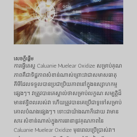
សេចក្តីផ្តើម
ការធ្វើតេស្ត Caluanie Muelear Oxidize សម្រាប់គុណ
ភាពគឺជាទិដ្ឋភាពសំខាន់ណាស់ព្រោះវាជាសមាសធាតុ
គីមីដែលទទួលបានប្រជាប្រិយភាពនៅក្នុងឧស្សាហកម្ម
ផ្សេងៗ។ វាត្រូវបានគេស្គាល់ថាសម្រាប់លក្ខណៈសម្បត្តិដ៏
មានឥទ្ធិពលរបស់វា ហើយត្រូវបានគេប្រើជាទូទៅសម្រាប់
គោលបំណងផ្សេងៗ។ ទោះជាយ៉ាងណាក៏ដោយ វាមាន
សារៈសំខាន់ណាស់ក្នុងការធានានូវគុណភាពនៃ
Caluanie Muelear Oxidize មុនពេលប្រើប្រាស់វា។