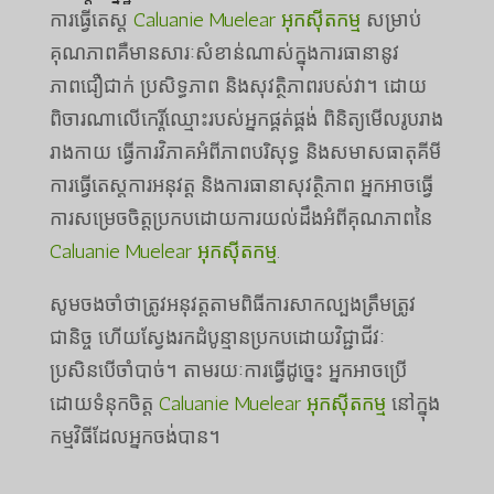
ការធ្វើតេស្ត
Caluanie Muelear អុកស៊ីតកម្ម
សម្រាប់
គុណភាពគឺមានសារៈសំខាន់ណាស់ក្នុងការធានានូវ
ភាពជឿជាក់ ប្រសិទ្ធភាព និងសុវត្ថិភាពរបស់វា។ ដោយ
ពិចារណាលើកេរ្តិ៍ឈ្មោះរបស់អ្នកផ្គត់ផ្គង់ ពិនិត្យមើលរូបរាង
រាងកាយ ធ្វើការវិភាគអំពីភាពបរិសុទ្ធ និងសមាសធាតុគីមី
ការធ្វើតេស្តការអនុវត្ត និងការធានាសុវត្ថិភាព អ្នកអាចធ្វើ
ការសម្រេចចិត្តប្រកបដោយការយល់ដឹងអំពីគុណភាពនៃ
Caluanie Muelear អុកស៊ីតកម្ម
.
សូមចងចាំថាត្រូវអនុវត្តតាមពិធីការសាកល្បងត្រឹមត្រូវ
ជានិច្ច ហើយស្វែងរកដំបូន្មានប្រកបដោយវិជ្ជាជីវៈ
ប្រសិនបើចាំបាច់។ តាមរយៈការធ្វើដូច្នេះ អ្នកអាចប្រើ
ដោយទំនុកចិត្ត
Caluanie Muelear អុកស៊ីតកម្ម
នៅក្នុង
កម្មវិធីដែលអ្នកចង់បាន។