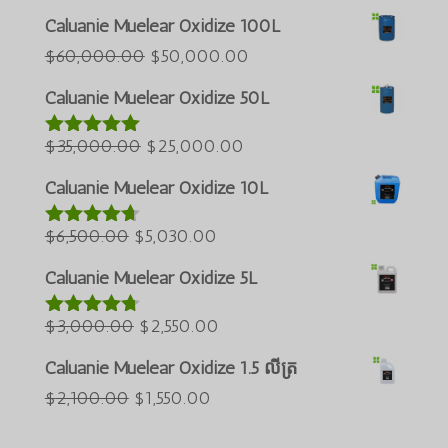
Português do Brasil
Caluanie Muelear Oxidize 100L
Azərbaycan dili
តម្លៃ
តម្លៃ
$
60,000.00
$
50,000.00
ដើមគឺ
បច្ចុប្បន្នគឺ
Türkçe
Caluanie Muelear Oxidize 50L
$60,000.00
$50,000.00
العربية
តម្លៃ
។
តម្លៃ
។
$
35,000.00
$
25,000.00
វាយតម្លៃ
5.00
ພາສາລາວ
ក្នុងចំណោម 5
ដើមគឺ
បច្ចុប្បន្នគឺ
Bahasa Melayu
Caluanie Muelear Oxidize 10L
$35,000.00
$25,000.00
Русский
តម្លៃ
។
តម្លៃ
។
$
6,500.00
$
5,030.00
វាយតម្លៃ
한국어
4.60
ក្នុង
ដើមគឺ
បច្ចុប្បន្នគឺ
ចំណោម 5
Caluanie Muelear Oxidize 5L
Қазақ тілі
$6,500.00
$5,030.00
ქართული
។
តម្លៃ
។
តម្លៃ
$
3,000.00
$
2,550.00
វាយតម្លៃ
4.64
ក្នុង
日本語
ដើមគឺ
បច្ចុប្បន្នគឺ
ចំណោម 5
Caluanie Muelear Oxidize 1.5 លីត្រ
Deutsch (Sie)
$3,000.00
$2,550.00
តម្លៃ
តម្លៃ
$
2,100.00
$
1,550.00
។
។
O‘zbekcha
ដើមគឺ
បច្ចុប្បន្នគឺ