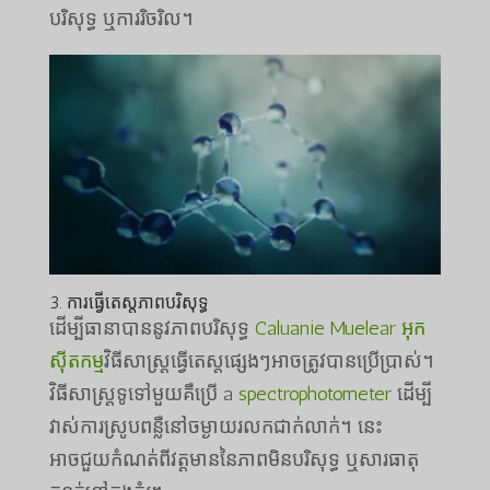
បរិសុទ្ធ ឬ​ការ​រិចរិល។
3. ការធ្វើតេស្តភាពបរិសុទ្ធ
ដើម្បីធានាបាននូវភាពបរិសុទ្ធ
Caluanie Muelear អុក
ស៊ីតកម្ម
វិធីសាស្រ្តធ្វើតេស្តផ្សេងៗអាចត្រូវបានប្រើប្រាស់។
វិធីសាស្រ្តទូទៅមួយគឺប្រើ a
spectrophotometer
ដើម្បី
វាស់ការស្រូបពន្លឺនៅចម្ងាយរលកជាក់លាក់។ នេះ
អាចជួយកំណត់ពីវត្តមាននៃភាពមិនបរិសុទ្ធ ឬសារធាតុ