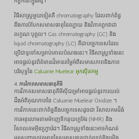
កខ្វក់នៅក្នុងគំរូ។
វិធីសាស្រ្តមួយទៀតគឺ chromatography ដែលពាក់ព័ន្ធ
នឹងការបំបែកសមាសធាតុនៃល្បាយ និងវិភាគពួកវាជា
លក្ខណៈបុគ្គល។ Gas chromatography (GC) និង
liquid chromatography (LC) គឺជាបច្ចេកទេសដែល
ប្រើជាទូទៅសម្រាប់គោលបំណងនេះ។ វិធីសាស្រ្តទាំងនេះ
អាចផ្តល់នូវព័ត៌មានដ៏មានតម្លៃអំពីសមាសភាពនិងភាព
បរិសុទ្ធនៃ
Caluanie Muelear អុកស៊ីតកម្ម
.
4. ការវិភាគសមាសធាតុគីមី
ការវិភាគសមាសធាតុគីមីស៊ីជម្រៅអាចផ្តល់នូវការយល់
ដឹងអំពីគុណភាពនៃ Caluanie Muelear Oxidize ។
ការវិភាគនេះពាក់ព័ន្ធនឹងបច្ចេកទេសដូចជា វិសាលគមដ៏ធំ
ការអនុលោមតាមម៉ាញេទិកនុយក្លេអ៊ែរ (NMR) និង
វិសាលគមអ៊ីនហ្វ្រារ៉េដ។ វិធីសាស្រ្តទាំងនេះអាចកំណត់
អត្តសញ្ញាណវត្តមាននៃសមាសធាតុជាក់លាក់និងផ្ទៀង