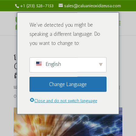
+1 (213) 528-7153
sales@caluanieoxidizeusa.com
We've detected you might be
speaking a different language. Do
you want to change to:
តើធ្វើដូចម្តេចដើម្បីសាកល្បង
English
Caluanie Muelear Oxidize
សម្រាប់គុណភាព
Change Language
ដោយ
caluanieoxidizeusa.com
|
មេសា 4, 2024
|
សារធាតុគីមី
|
0 មតិ
Close and do not switch language