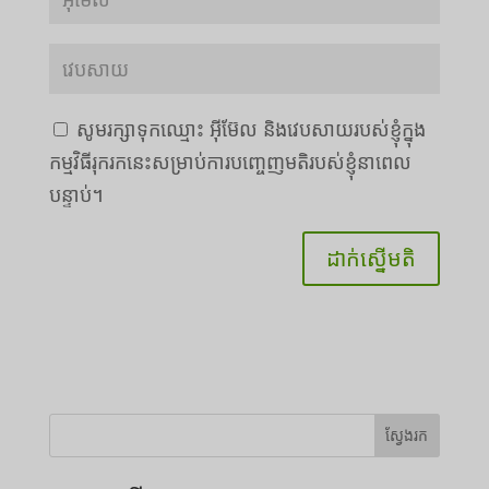
សូមរក្សាទុកឈ្មោះ អ៊ីម៊ែល និងវេបសាយរបស់ខ្ញុំក្នុង
កម្មវិធីរុករកនេះសម្រាប់ការបញ្ចេញមតិរបស់ខ្ញុំនាពេល
បន្ទាប់។
ស្វែងរក