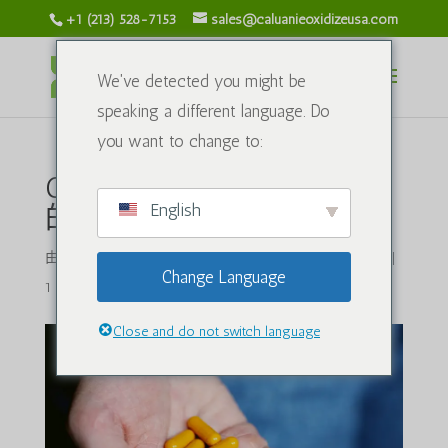
+1 (213) 528-7153
sales@caluanieoxidizeusa.com
We've detected you might be
speaking a different language. Do
you want to change to:
Ozempic和Caluanie Muelear
English
的关系
由
caluanieoxidizeusa.com
|
2024 年 7 月 12 日
|
化学品
|
Change Language
1 条评论
Close and do not switch language