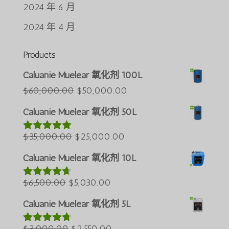
2024 年 6 月
2024 年 4 月
Products
Português do Brasil
Caluanie Muelear 氧化剂 100L
Azərbaycan dili
原
当
$
60,000.00
$
50,000.00
价
前
Türkçe
Caluanie Muelear 氧化剂 50L
为：
价
العربية
原
$60,000.00。
当
格
$
35,000.00
$
25,000.00
评分
5.00
ພາສາລາວ
&sol; 5
价
前
为：
Bahasa Melayu
Caluanie Muelear 氧化剂 10L
为：
价
$50,000.00。
ភាសាខ្មែរ
原
$35,000.00。
当
格
$
6,500.00
$
5,030.00
评分
4.60
Русский
&sol; 5
价
前
为：
Caluanie Muelear 氧化剂 5L
한국어
为：
价
$25,000.00。
Қазақ тілі
$6,500.00。
原
格
当
$
3,000.00
$
2,550.00