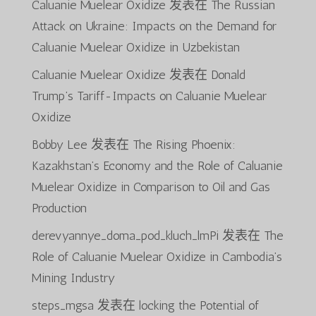
Caluanie Muelear Oxidize
发表在
The Russian
Attack on Ukraine: Impacts on the Demand for
Caluanie Muelear Oxidize in Uzbekistan
Caluanie Muelear Oxidize
发表在
Donald
Trump’s Tariff-Impacts on Caluanie Muelear
Oxidize
Bobby Lee
发表在
The Rising Phoenix:
Kazakhstan’s Economy and the Role of Caluanie
Muelear Oxidize in Comparison to Oil and Gas
Production
derevyannye_doma_pod_kluch_lmPi
发表在
The
Role of Caluanie Muelear Oxidize in Cambodia’s
Mining Industry
steps_mgsa
发表在
locking the Potential of