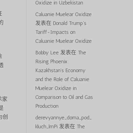
Oxidize in Uzbekistan
证
Caluanie Muelear Oxidize
的
发表在
Donald Trump’s
Tariff-Impacts on
Caluanie Muelear Oxidize
Bobby Lee
发表在
The
涂
Rising Phoenix:
透
Kazakhstan’s Economy
and the Role of Caluanie
Muelear Oxidize in
Comparison to Oil and Gas
术家
Production
是
能为创
derevyannye_doma_pod_
kluch_lmPi
发表在
The