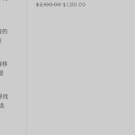
$3,000.00。
格
原
当
$
2,100.00
$
1,550.00
为：
价
前
$2,550.00。
为：
价
$2,100.00。
格
害的
为：
破
$1,550.00。
推移
是
在寻找
的选