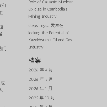
Role of Caluanie Muelear
家和
Oxidize in Cambodia’s
工
Mining Industry
steps_mgsa
发表在
，该
locking the Potential of
着
Kazakhstan’s Oil and Gas
Industry:
的热门
档案
2026 年 4 月
2026 年 3 月
其成
2026 年 1 月
人
2025 年 10 月