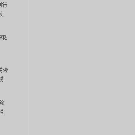
剂行
使
解粘
的锈迹
锈
除
强