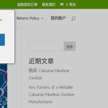
追踪您的订单
联系我们
0 项目
efunds & Returns Policy
我的账户
ou
搜索
近期文章
购买 Caluanie Muelear
Oxidize
Key Factors of a Reliable
Caluanie Muelear Oxidize
Manufacturer