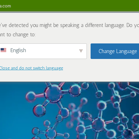
sa.com
关于我们
化学品
博客
联系我们
R
've detected you might be speaking a different language. Do y
nt to change to:
English
Change Language
uelear Oxidize！
Close and do not switch language
合物
|
0 条评论