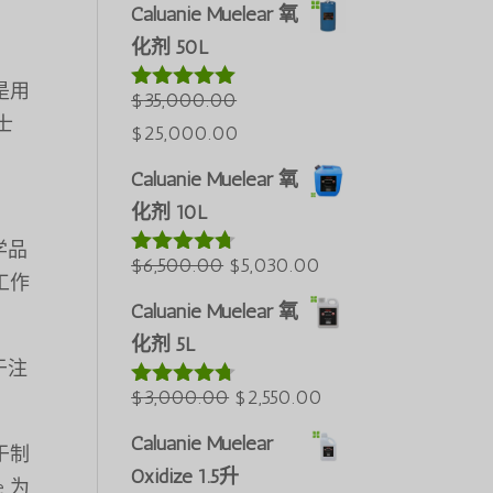
价
前
Caluanie Muelear 氧
为：
价
化剂 50L
$60,000.00。
格
论是用
为：
$
35,000.00
评分
5.00
士
&sol; 5
原
当
$50,000.00。
$
25,000.00
价
前
Caluanie Muelear 氧
为：
价
化剂 10L
$35,000.00。
格
学品
原
为：
当
$
6,500.00
$
5,030.00
评分
4.60
重工作
&sol; 5
价
$25,000.00。
前
Caluanie Muelear 氧
为：
价
化剂 5L
$6,500.00。
格
于注
原
为：
当
$
3,000.00
$
2,550.00
评分
4.64
&sol; 5
价
$5,030.00。
前
Caluanie Muelear
用于制
为：
价
Oxidize 1.5升
e 为