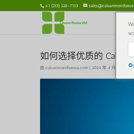
+1 (213) 528-7153
sales@caluanieoxidizeu
We
wa
如何选择优质的 Caluanie M
由
caluanieoxidizeusa.com
|
2024 年 4 月 4 日
|
化