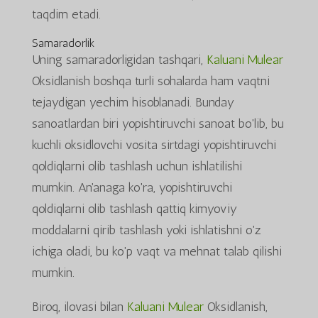
taqdim etadi.
Samaradorlik
Uning samaradorligidan tashqari,
Kaluani Mulear
Oksidlanish boshqa turli sohalarda ham vaqtni
tejaydigan yechim hisoblanadi. Bunday
sanoatlardan biri yopishtiruvchi sanoat bo'lib, bu
kuchli oksidlovchi vosita sirtdagi yopishtiruvchi
qoldiqlarni olib tashlash uchun ishlatilishi
mumkin. An'anaga ko'ra, yopishtiruvchi
qoldiqlarni olib tashlash qattiq kimyoviy
moddalarni qirib tashlash yoki ishlatishni o'z
ichiga oladi, bu ko'p vaqt va mehnat talab qilishi
mumkin.
Biroq, ilovasi bilan
Kaluani Mulear
Oksidlanish,