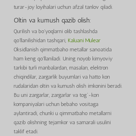
turar-joy loyihalari uchun afzal tanlov qiladi.
Oltin va kumush qazib olish:
Qurilish va bo'yoqlarni olib tashlashda
qo'llanilishidan tashqari,
Kaluani Mulear
Oksidlanish qimmatbaho metallar sanoatida
ham keng qo'llaniladi. Uning noyob kimyoviy
tarkibi turli manbalardan, masalan, elektron
chiqindilar, zargarlik buyumlari va hatto kon
rudalaridan oltin va kumush olish imkonini beradi.
Bu uni zargarlar, zargarlar va tog‘-kon
kompaniyalari uchun bebaho vositaga
aylantiradi, chunki u qimmatbaho metallarni
qazib olishning tejamkor va samarali usulini
taklif etadi.