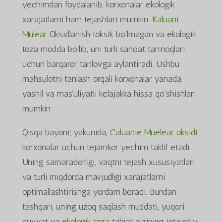
yechimdan foydalanib, korxonalar ekologik
xarajatlarni ham tejashlari mumkin.
Kaluani
Mulear
Oksidlanish toksik bo'lmagan va ekologik
toza modda bo'lib, uni turli sanoat tarmoqlari
uchun barqaror tanlovga aylantiradi. Ushbu
mahsulotni tanlash orqali korxonalar yanada
yashil va mas'uliyatli kelajakka hissa qo'shishlari
mumkin
Qisqa bayoni; yakunida,
Caluanie Muelear oksidi
korxonalar uchun tejamkor yechim taklif etadi.
Uning samaradorligi, vaqtni tejash xususiyatlari
va turli miqdorda mavjudligi xarajatlarni
optimallashtirishga yordam beradi. Bundan
tashqari, uning uzoq saqlash muddati, yuqori
quvvat va
ekologik toza
tabiat o'zining iqtisodiy