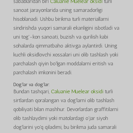
sabablaridan biri
Caluanie Muelear oksidi
turli
sanoat jarayonlarida uning samaradorligi
hisoblanadi. Ushbu birikma turli materiallarni
sindirishda yuqori samarali ekanligini isbotladi va
uni tog'-kon sanoati, buzish va qurilish kabi
sohalarda qimmatbaho aktivga aylantirdi. Uning
kuchli oksidlovchi xossalari uni olib tashlash yoki
parchalash qiyin bo'lgan moddalarni eritish va
parchalash imkonini beradi.
Dog'lar va dog'lar:
Bundan tashqari,
Caluanie Muelear oksidi
turli
sirtlardan qoralangan va dog'larni olib tashlash
qobiliyati bilan mashhur. Devorlardan graffitilarni
olib tashlaydimi yoki matolardagi o'jar siyoh
dog'larini yo'q qiladimi, bu birikma juda samarali