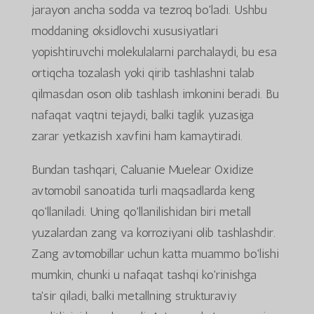
jarayon ancha sodda va tezroq bo'ladi. Ushbu
moddaning oksidlovchi xususiyatlari
yopishtiruvchi molekulalarni parchalaydi, bu esa
ortiqcha tozalash yoki qirib tashlashni talab
qilmasdan oson olib tashlash imkonini beradi. Bu
nafaqat vaqtni tejaydi, balki taglik yuzasiga
zarar yetkazish xavfini ham kamaytiradi.
Bundan tashqari, Caluanie Muelear Oxidize
avtomobil sanoatida turli maqsadlarda keng
qo'llaniladi. Uning qo'llanilishidan biri metall
yuzalardan zang va korroziyani olib tashlashdir.
Zang avtomobillar uchun katta muammo bo'lishi
mumkin, chunki u nafaqat tashqi ko'rinishga
ta'sir qiladi, balki metallning strukturaviy