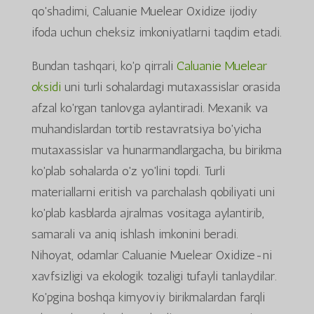
qo'shadimi, Caluanie Muelear Oxidize ijodiy
ifoda uchun cheksiz imkoniyatlarni taqdim etadi.
Bundan tashqari, ko'p qirrali
Caluanie Muelear
oksidi
uni turli sohalardagi mutaxassislar orasida
afzal ko'rgan tanlovga aylantiradi. Mexanik va
muhandislardan tortib restavratsiya bo'yicha
mutaxassislar va hunarmandlargacha, bu birikma
ko'plab sohalarda o'z yo'lini topdi. Turli
materiallarni eritish va parchalash qobiliyati uni
ko'plab kasblarda ajralmas vositaga aylantirib,
samarali va aniq ishlash imkonini beradi.
Nihoyat, odamlar Caluanie Muelear Oxidize-ni
xavfsizligi va ekologik tozaligi tufayli tanlaydilar.
Ko'pgina boshqa kimyoviy birikmalardan farqli