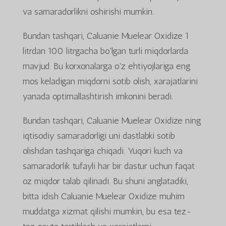
va samaradorlikni oshirishi mumkin.
Bundan tashqari, Caluanie Muelear Oxidize 1
litrdan 100 litrgacha bo'lgan turli miqdorlarda
mavjud. Bu korxonalarga o'z ehtiyojlariga eng
mos keladigan miqdorni sotib olish, xarajatlarini
yanada optimallashtirish imkonini beradi.
Bundan tashqari, Caluanie Muelear Oxidize ning
iqtisodiy samaradorligi uni dastlabki sotib
olishdan tashqariga chiqadi. Yuqori kuch va
samaradorlik tufayli har bir dastur uchun faqat
oz miqdor talab qilinadi. Bu shuni anglatadiki,
bitta idish Caluanie Muelear Oxidize muhim
muddatga xizmat qilishi mumkin, bu esa tez-