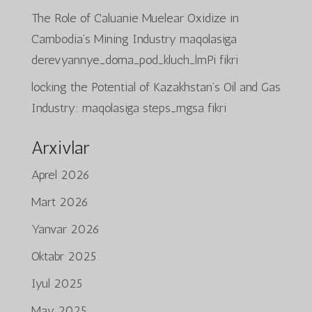
The Role of Caluanie Muelear Oxidize in
Cambodia’s Mining Industry
maqolasiga
derevyannye_doma_pod_kluch_lmPi
fikri
locking the Potential of Kazakhstan’s Oil and Gas
Industry:
maqolasiga
steps_mgsa
fikri
Arxivlar
Aprel 2026
Mart 2026
Yanvar 2026
Português do Brasil
Oktabr 2025
Azərbaycan dili
Iyul 2025
Türkçe
العربية
May 2025