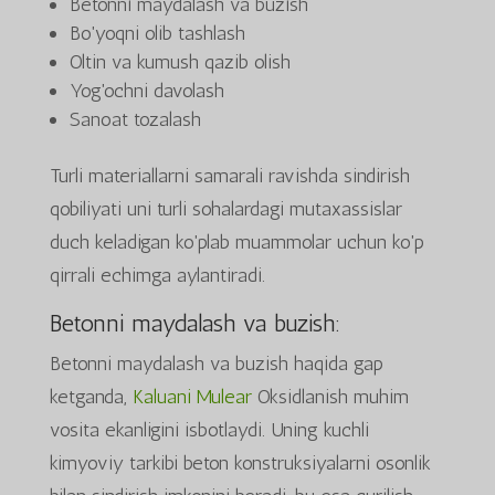
Betonni maydalash va buzish
Bo'yoqni olib tashlash
Oltin va kumush qazib olish
Yog'ochni davolash
Sanoat tozalash
Turli materiallarni samarali ravishda sindirish
qobiliyati uni turli sohalardagi mutaxassislar
duch keladigan ko'plab muammolar uchun ko'p
qirrali echimga aylantiradi.
Betonni maydalash va buzish:
Betonni maydalash va buzish haqida gap
ketganda,
Kaluani Mulear
Oksidlanish muhim
vosita ekanligini isbotlaydi. Uning kuchli
kimyoviy tarkibi beton konstruksiyalarni osonlik