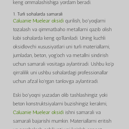
keng ommalashishiga yordam beradi.
1. Turli sohalarda samarali
Caluanie Muelear oksidi
qurilish, bo'yoqlarni
tozalash va qimmatbaho metallarni qazib olish
kabi sohalarda keng qo'llaniladi. Uning kuchli
oksidlovchi xususiyatlari uni turli materiallarni,
jumladan, beton, yog'och va metallni sindirish
uchun samarali vositaga aylantiradi. Ushbu ko'p
qirralilik uni ushbu sohalardagi professionallar
uchun afzal ko'rgan tanlovga aylantiradi.
Eski bo'yoqni yuzadan olib tashlashingiz yoki
beton konstruktsiyalarni buzishingiz kerakmi,
Caluanie Muelear oksidi
ishni samarali va
samarali bajarishi mumkin. Materiallarni eritish