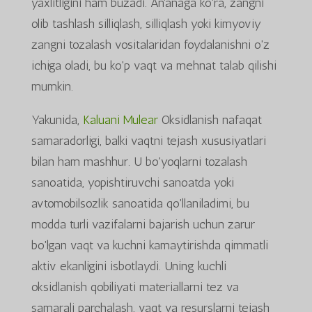
yaxlitligini ham buzadi. An'anaga ko'ra, zangni
olib tashlash silliqlash, silliqlash yoki kimyoviy
zangni tozalash vositalaridan foydalanishni o'z
ichiga oladi, bu ko'p vaqt va mehnat talab qilishi
mumkin.
Yakunida,
Kaluani Mulear
Oksidlanish nafaqat
samaradorligi, balki vaqtni tejash xususiyatlari
bilan ham mashhur. U bo'yoqlarni tozalash
sanoatida, yopishtiruvchi sanoatda yoki
avtomobilsozlik sanoatida qo'llaniladimi, bu
modda turli vazifalarni bajarish uchun zarur
bo'lgan vaqt va kuchni kamaytirishda qimmatli
aktiv ekanligini isbotlaydi. Uning kuchli
oksidlanish qobiliyati materiallarni tez va
samarali parchalash, vaqt va resurslarni tejash