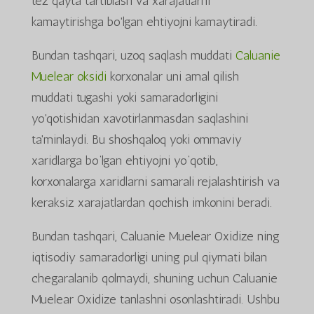
tez qayta tartiblash va xarajatlarni
kamaytirishga bo'lgan ehtiyojni kamaytiradi.
Bundan tashqari, uzoq saqlash muddati
Caluanie
Muelear oksidi
korxonalar uni amal qilish
muddati tugashi yoki samaradorligini
yo'qotishidan xavotirlanmasdan saqlashini
ta'minlaydi. Bu shoshqaloq yoki ommaviy
xaridlarga bo‘lgan ehtiyojni yo‘qotib,
korxonalarga xaridlarni samarali rejalashtirish va
keraksiz xarajatlardan qochish imkonini beradi.
Bundan tashqari, Caluanie Muelear Oxidize ning
iqtisodiy samaradorligi uning pul qiymati bilan
chegaralanib qolmaydi, shuning uchun Caluanie
Muelear Oxidize tanlashni osonlashtiradi. Ushbu