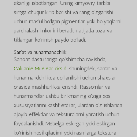
ekanligi isbotlangan. Uning kimyoviy tarkibi
sirtga chuqur kirib borishi va rang o'zgarishi
uchun mas'ul bo'lgan pigmentlar yoki bo'yoqlarni
parchalash imkonini beradi, natijada toza va
tiklangan ko'rinish paydo bo'ladi.
San'at va hunarmandchilik:
Sanoat dasturlariga qo'shimcha ravishda,
Caluanie Muelear oksidi
shuningdek, san'at va
hunarmandchilikda qo'llanilishi uchun shaxslar
orasida mashhurlikka erishdi. Rassomlar va
hunarmandlar ushbu birikmaning o'ziga xos
xususiyatlarini kashf etdilar, ulardan o'z ishlarida
ajoyib effektlar va teksturalarni yaratish uchun
foydalanishdi. Mebelga eskirgan yoki eskirgan
ko'rinish hosil qiladimi yoki rasmlarga tekstura