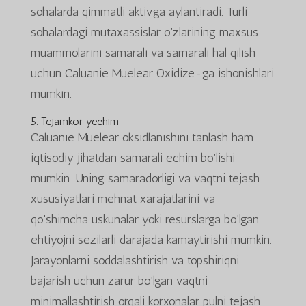
sohalarda qimmatli aktivga aylantiradi. Turli
sohalardagi mutaxassislar o'zlarining maxsus
muammolarini samarali va samarali hal qilish
uchun Caluanie Muelear Oxidize-ga ishonishlari
mumkin.
5. Tejamkor yechim
Caluanie Muelear oksidlanishini tanlash ham
iqtisodiy jihatdan samarali echim bo'lishi
mumkin. Uning samaradorligi va vaqtni tejash
xususiyatlari mehnat xarajatlarini va
qo'shimcha uskunalar yoki resurslarga bo'lgan
ehtiyojni sezilarli darajada kamaytirishi mumkin.
Jarayonlarni soddalashtirish va topshiriqni
bajarish uchun zarur bo'lgan vaqtni
minimallashtirish orqali korxonalar pulni tejash