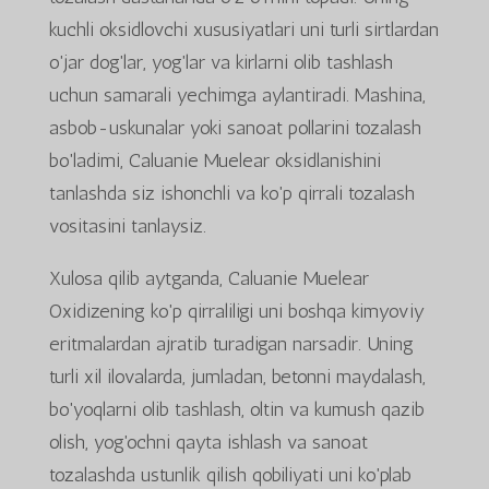
kuchli oksidlovchi xususiyatlari uni turli sirtlardan
o'jar dog'lar, yog'lar va kirlarni olib tashlash
uchun samarali yechimga aylantiradi. Mashina,
asbob-uskunalar yoki sanoat pollarini tozalash
bo'ladimi, Caluanie Muelear oksidlanishini
tanlashda siz ishonchli va ko'p qirrali tozalash
vositasini tanlaysiz.
Xulosa qilib aytganda, Caluanie Muelear
Oxidizening ko'p qirraliligi uni boshqa kimyoviy
eritmalardan ajratib turadigan narsadir. Uning
turli xil ilovalarda, jumladan, betonni maydalash,
bo'yoqlarni olib tashlash, oltin va kumush qazib
olish, yog'ochni qayta ishlash va sanoat
tozalashda ustunlik qilish qobiliyati uni ko'plab