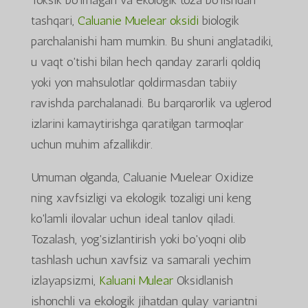
tashqari,
Caluanie Muelear oksidi
biologik
parchalanishi ham mumkin. Bu shuni anglatadiki,
u vaqt o'tishi bilan hech qanday zararli qoldiq
yoki yon mahsulotlar qoldirmasdan tabiiy
ravishda parchalanadi. Bu barqarorlik va uglerod
izlarini kamaytirishga qaratilgan tarmoqlar
uchun muhim afzallikdir.
Umuman olganda, Caluanie Muelear Oxidize
ning xavfsizligi va ekologik tozaligi uni keng
ko'lamli ilovalar uchun ideal tanlov qiladi.
Tozalash, yog'sizlantirish yoki bo'yoqni olib
tashlash uchun xavfsiz va samarali yechim
izlayapsizmi,
Kaluani Mulear
Oksidlanish
ishonchli va ekologik jihatdan qulay variantni