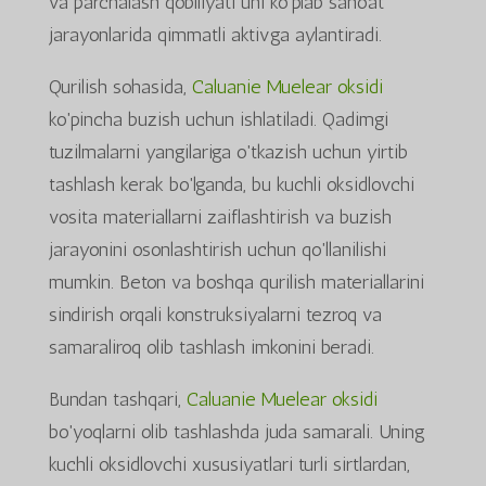
va parchalash qobiliyati uni ko'plab sanoat
jarayonlarida qimmatli aktivga aylantiradi.
Qurilish sohasida,
Caluanie Muelear oksidi
ko'pincha buzish uchun ishlatiladi. Qadimgi
tuzilmalarni yangilariga o'tkazish uchun yirtib
tashlash kerak bo'lganda, bu kuchli oksidlovchi
vosita materiallarni zaiflashtirish va buzish
jarayonini osonlashtirish uchun qo'llanilishi
mumkin. Beton va boshqa qurilish materiallarini
sindirish orqali konstruksiyalarni tezroq va
samaraliroq olib tashlash imkonini beradi.
Bundan tashqari,
Caluanie Muelear oksidi
bo'yoqlarni olib tashlashda juda samarali. Uning
kuchli oksidlovchi xususiyatlari turli sirtlardan,