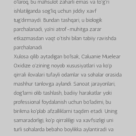
o'laroq, bu mahsulot zaharli emas va to'g'ri
ishlatilganda sog'liq uchun jiddiy xavf
tug'dirmaydi. Bundan tashqari, u biologik
parchalanadi, ya'ni atrof-muhitga zarar
etkazmasdan vaqt o'tishi bilan tabiiy ravishda
parchalanadi.
Xulosa qilib aytadigan bo'lsak, Caluanie Muelear
Oxidize o'zining noyob xususiyatlari va ko'p
qirrali ilovalari tufayli odamlar va sohalar orasida
mashhur tanlovga aylandi. Sanoat jarayonlari,
dog'larni olib tashlash, badiiy harakatlar yoki
professional foydalanish uchun bo'ladimi, bu
birikma ko'plab afzalliklarni taqdim etadi. Uning
samaradorligi, ko'p qirraliligi va xavfsizligi uni
turli sohalarda bebaho boylikka aylantiradi va