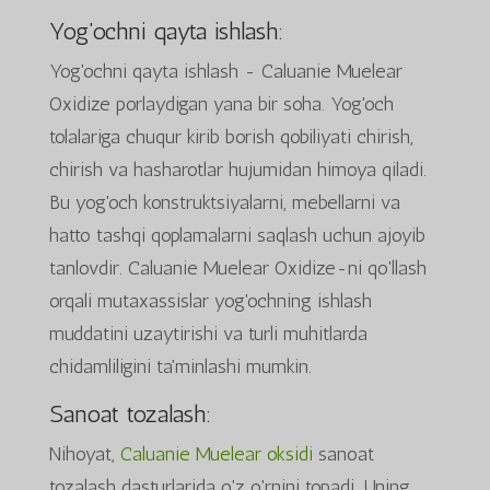
Yog'ochni qayta ishlash:
Yog'ochni qayta ishlash - Caluanie Muelear
Oxidize porlaydigan yana bir soha. Yog'och
tolalariga chuqur kirib borish qobiliyati chirish,
chirish va hasharotlar hujumidan himoya qiladi.
Bu yog'och konstruktsiyalarni, mebellarni va
hatto tashqi qoplamalarni saqlash uchun ajoyib
tanlovdir. Caluanie Muelear Oxidize-ni qo'llash
orqali mutaxassislar yog'ochning ishlash
muddatini uzaytirishi va turli muhitlarda
chidamliligini ta'minlashi mumkin.
Sanoat tozalash:
Nihoyat,
Caluanie Muelear oksidi
sanoat
tozalash dasturlarida o'z o'rnini topadi. Uning