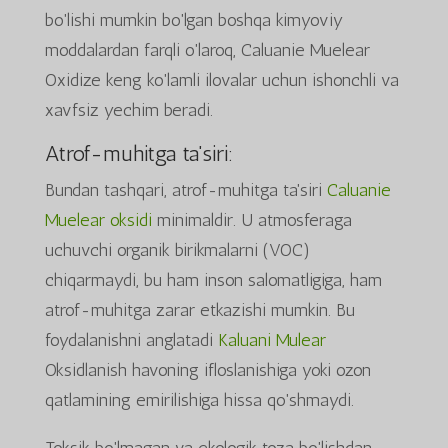
bo'lishi mumkin bo'lgan boshqa kimyoviy
moddalardan farqli o'laroq, Caluanie Muelear
Oxidize keng ko'lamli ilovalar uchun ishonchli va
xavfsiz yechim beradi.
Atrof-muhitga ta'siri:
Bundan tashqari, atrof-muhitga ta'siri
Caluanie
Muelear oksidi
minimaldir. U atmosferaga
uchuvchi organik birikmalarni (VOC)
chiqarmaydi, bu ham inson salomatligiga, ham
atrof-muhitga zarar etkazishi mumkin. Bu
foydalanishni anglatadi
Kaluani Mulear
Oksidlanish havoning ifloslanishiga yoki ozon
qatlamining emirilishiga hissa qo'shmaydi.
Toksik bo'lmagan va ekologik toza bo'lishdan