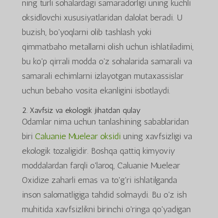
ning turli sohalardagi samaradorligi uning kuchli
oksidlovchi xususiyatlaridan dalolat beradi. U
buzish, bo'yoqlarni olib tashlash yoki
qimmatbaho metallarni olish uchun ishlatiladimi,
bu ko'p qirrali modda o'z sohalarida samarali va
samarali echimlarni izlayotgan mutaxassislar
uchun bebaho vosita ekanligini isbotlaydi.
2. Xavfsiz va ekologik jihatdan qulay
Odamlar nima uchun tanlashining sabablaridan
biri
Caluanie Muelear oksidi
uning xavfsizligi va
ekologik tozaligidir. Boshqa qattiq kimyoviy
moddalardan farqli o'laroq, Caluanie Muelear
Oxidize zaharli emas va to'g'ri ishlatilganda
inson salomatligiga tahdid solmaydi. Bu o'z ish
muhitida xavfsizlikni birinchi o'ringa qo'yadigan