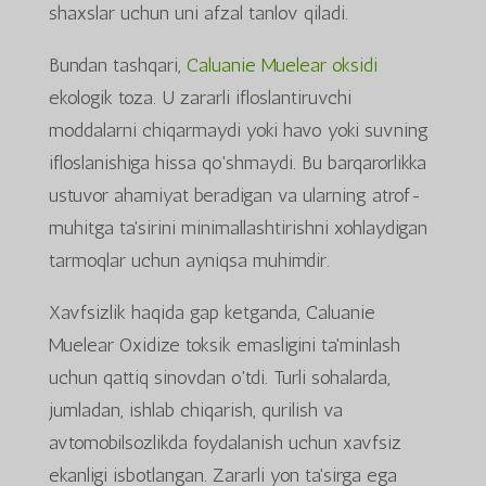
shaxslar uchun uni afzal tanlov qiladi.
Bundan tashqari,
Caluanie Muelear oksidi
ekologik toza. U zararli ifloslantiruvchi
moddalarni chiqarmaydi yoki havo yoki suvning
ifloslanishiga hissa qo'shmaydi. Bu barqarorlikka
ustuvor ahamiyat beradigan va ularning atrof-
muhitga ta'sirini minimallashtirishni xohlaydigan
tarmoqlar uchun ayniqsa muhimdir.
Xavfsizlik haqida gap ketganda, Caluanie
Muelear Oxidize toksik emasligini ta'minlash
uchun qattiq sinovdan o'tdi. Turli sohalarda,
jumladan, ishlab chiqarish, qurilish va
avtomobilsozlikda foydalanish uchun xavfsiz
ekanligi isbotlangan. Zararli yon ta'sirga ega