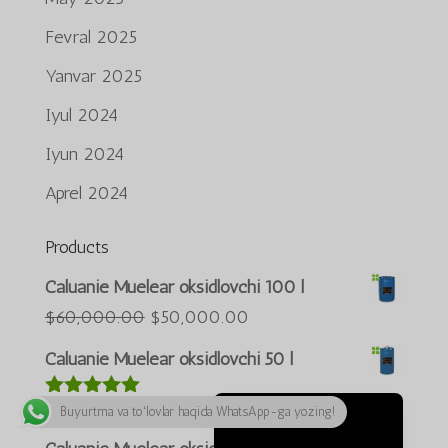
ພາສາລາວ
Fevral 2025
Bahasa Melayu
Yanvar 2025
ភាសាខ្មែរ
Iyul 2024
Русский
Iyun 2024
한국어
Қазақ тілі
Aprel 2024
ქართული
Products
日本語
Caluanie Muelear oksidlovchi 100 l
Deutsch (Sie)
Asl
Joriy
$
60,000.00
$
50,000.00
Tiếng Việt
narxi:
narx:
简体中文
Caluanie Muelear oksidlovchi 50 l
$60,000.00.
$50,000.00.
English
Asl
Joriy
$
35,000.00
$
25,000.00
5 bahodan
Buyurtma va toʻlovlar haqida WhatsApp-ga yozing!
O‘zbekcha
5.00
berildi
narxi:
narx: