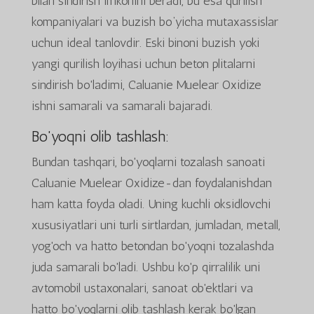
bilan sindirish imkonini beradi, bu esa qurilish
kompaniyalari va buzish bo‘yicha mutaxassislar
uchun ideal tanlovdir. Eski binoni buzish yoki
yangi qurilish loyihasi uchun beton plitalarni
sindirish bo'ladimi, Caluanie Muelear Oxidize
ishni samarali va samarali bajaradi.
Bo'yoqni olib tashlash:
Bundan tashqari, bo'yoqlarni tozalash sanoati
Caluanie Muelear Oxidize-dan foydalanishdan
ham katta foyda oladi. Uning kuchli oksidlovchi
xususiyatlari uni turli sirtlardan, jumladan, metall,
yog'och va hatto betondan bo'yoqni tozalashda
juda samarali bo'ladi. Ushbu ko'p qirralilik uni
avtomobil ustaxonalari, sanoat ob'ektlari va
hatto bo'yoqlarni olib tashlash kerak bo'lgan