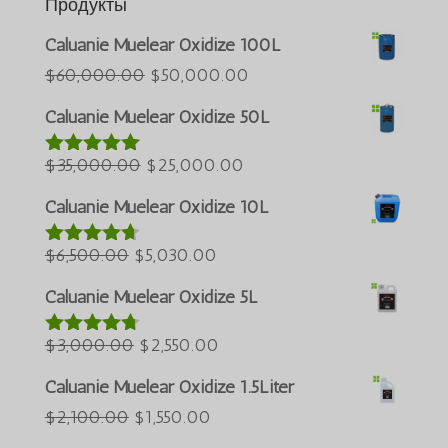
Продукты
Caluanie Muelear Oxidize 100L
Português do Brasil
Первоначальная
Текущая
$
60,000.00
$
50,000.00
Azərbaycan dili
цена
цена:
Caluanie Muelear Oxidize 50L
была:
$50,000.00.
Türkçe
Первоначальная
$60,000.00.
Текущая
$
35,000.00
$
25,000.00
العربية
Оценка
5.00
из 5
цена
цена:
ພາສາລາວ
Caluanie Muelear Oxidize 10L
была:
$25,000.00.
Bahasa Melayu
Первоначальная
$35,000.00.
Текущая
$
6,500.00
$
5,030.00
Оценка
ភាសាខ្មែរ
4.60
из 5
цена
цена:
Caluanie Muelear Oxidize 5L
한국어
была:
$5,030.00.
Қазақ тілі
$6,500.00.
Первоначальная
Текущая
$
3,000.00
$
2,550.00
Оценка
ქართული
4.64
из 5
цена
цена:
Caluanie Muelear Oxidize 1.5Liter
日本語
была:
$2,550.00.
Первоначальная
Текущая
$
2,100.00
$
1,550.00
Deutsch (Sie)
$3,000.00.
цена
цена: