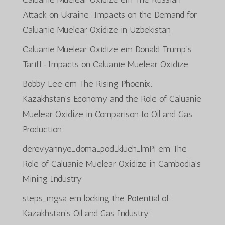
Attack on Ukraine: Impacts on the Demand for
Caluanie Muelear Oxidize in Uzbekistan
Caluanie Muelear Oxidize
em
Donald Trump’s
Tariff-Impacts on Caluanie Muelear Oxidize
Bobby Lee
em
The Rising Phoenix:
Kazakhstan’s Economy and the Role of Caluanie
Muelear Oxidize in Comparison to Oil and Gas
Production
derevyannye_doma_pod_kluch_lmPi
em
The
Role of Caluanie Muelear Oxidize in Cambodia’s
Azərbaycan dili
Mining Industry
Türkçe
steps_mgsa
em
locking the Potential of
العربية
Kazakhstan’s Oil and Gas Industry:
ພາສາລາວ