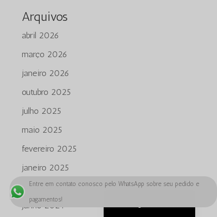
Bahasa Melayu
Arquivos
ភាសាខ្មែរ
abril 2026
Русский
março 2026
한국어
janeiro 2026
Қазақ тілі
outubro 2025
ქართული
日本語
julho 2025
Deutsch (Sie)
maio 2025
O‘zbekcha
fevereiro 2025
Tiếng Việt
janeiro 2025
简体中文
Entre em contato conosco pelo WhatsApp sobre seu pedido e
julho 2024
English
pagamentos!
Português do Brasil
junho 2024